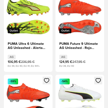
Outlet
Outlet
PUMA Ultra 6 Ultimate
PUMA Future 9 Ultimate
AG Unleashed - Alerta
AG Unleashed - Rojo
amarilla/PUMA
resplandeciente/PUMA
Negro/Rojo
White/PUMA Negro/Puma
AG
AG
resplandeciente/Lima
Plata
106,95 €
236,95 €
124,95 €
247,95 €
Squeeze
EU 39, EU 40, EU 41, EU 44½
EU 39, EU 40
Abre un modal para iniciar sesión o registrarse como miembr
Abre un modal para iniciar se
-59%
-54%