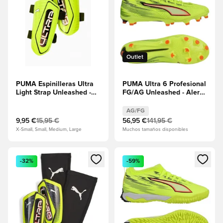
Outlet
PUMA Espinilleras Ultra
PUMA Ultra 6 Profesional
Light Strap Unleashed -
FG/AG Unleashed - Alerta
Lima Squeeze/Negro
amarilla/PUMA
Negro/Rojo
AG/FG
resplandeciente/Lima
9,95 €
15,95 €
56,95 €
141,95 €
Squeeze
X-Small, Small, Medium, Large
Muchos tamaños disponibles
Abre un modal para iniciar sesión o registrarse como miembr
Abre un modal para iniciar se
-32%
-59%