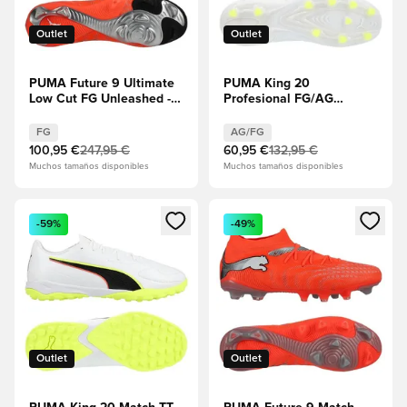
Outlet
Outlet
PUMA Future 9 Ultimate
PUMA King 20
Low Cut FG Unleashed -
Profesional FG/AG
Rojo
Unleashed - PUMA
resplandeciente/PUMA
White/Rojo
FG
AG/FG
White/PUMA Negro/Puma
resplandeciente/Alerta
100,95 €
247,95 €
60,95 €
132,95 €
Plata
amarilla
Muchos tamaños disponibles
Muchos tamaños disponibles
Abre un modal para iniciar sesión o registrarse como miembr
Abre un modal para iniciar se
-59%
-49%
Outlet
Outlet