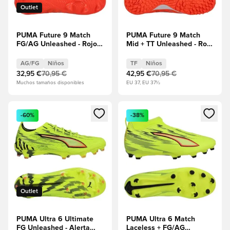
Outlet
PUMA Future 9 Match
PUMA Future 9 Match
FG/AG Unleashed - Rojo
Mid + TT Unleashed - Rojo
resplandeciente/PUMA
resplandeciente/PUMA
White/PUMA Negro/Puma
White/PUMA Negro/Puma
AG/FG
Niños
TF
Niños
Plata Niños
Plata Niños
32,95 €
70,95 €
42,95 €
70,95 €
Muchos tamaños disponibles
EU 37, EU 37½
Abre un modal para iniciar sesión o registrarse como miembr
Abre un modal para iniciar se
-60%
-38%
Outlet
PUMA Ultra 6 Ultimate
PUMA Ultra 6 Match
FG Unleashed - Alerta
Laceless + FG/AG