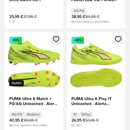
Ultra Match RC
Fusion Low Cut FG/AG
Unleashed - Alerta
Unleashed - Rojo
amarilla/PUMA Negro
resplandeciente/PUMA
AG/FG
White/PUMA Negro/Puma
25,95 €
37,95 €
38,95 €
94,95 €
Plata
7, 10
Muchos tamaños disponibles
Abre un modal para iniciar sesión o registrarse como miembr
Abre un modal para iniciar se
-59%
-48%
Outlet
PUMA Ultra 6 Match +
PUMA Ultra 6 Play IT
FG/AG Unleashed - Alerta
Unleashed - Alerta
amarilla/PUMA
amarilla/PUMA
Negro/Rojo
Negro/Rojo
AG/FG
Mujeres
IC
Niños
resplandeciente/Lima
resplandeciente/Lima
40,95 €
99,95 €
26,95 €
51,95 €
Squeeze
Squeeze Niños
Muchos tamaños disponibles
EU 38½