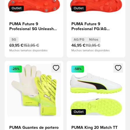
Outlet
Outlet
PUMA Future 9
PUMA Future 9
Profesional SG Unleashed
Profesional FG/AG
- Rojo
Unleashed - Rojo
resplandeciente/PUMA
resplandeciente/PUMA
SG
AG/FG
Niños
White/PUMA Negro/Puma
White/PUMA Negro/Puma
69,95 €
153,95 €
46,95 €
113,95 €
Plata
Plata Niños
Muchos tamaños disponibles
Muchos tamaños disponibles
Abre un modal para iniciar sesión o registrarse como miembr
Abre un modal para iniciar se
-25%
-58%
Outlet
PUMA Guantes de portero
PUMA King 20 Match TT