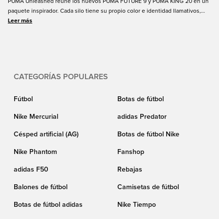
PUMA Unleashed reúne los nuevos PUMA FUTURE 9 y PUMA KING 20 en un
paquete inspirador. Cada silo tiene su propio color e identidad llamativos,
hechos para diferentes estilos de juego y personalidades. Ya sea que le
Leer más
guste la creatividad explosiva o el control atemporal, hay un par para usted.
Elija su look, póngase los cordones y domine el terreno de juego con su
propio estilo.
CATEGORÍAS POPULARES
Fútbol
Botas de fútbol
Nike Mercurial
adidas Predator
Césped artificial (AG)
Botas de fútbol Nike
Nike Phantom
Fanshop
adidas F50
Rebajas
Balones de fútbol
Camisetas de fútbol
Botas de fútbol adidas
Nike Tiempo