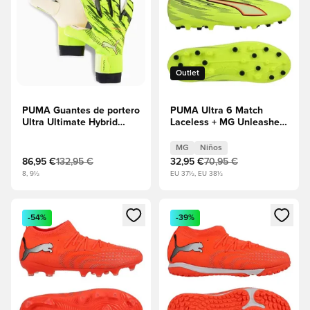
Outlet
PUMA Guantes de portero
PUMA Ultra 6 Match
Ultra Ultimate Hybrid
Laceless + MG Unleashed
Unleashed - Alerta
- Alerta amarilla/PUMA
amarilla/PUMA Negro
Negro/Rojo
MG
Niños
resplandeciente/Lima
86,95 €
132,95 €
32,95 €
70,95 €
Squeeze Niños
8, 9½
EU 37½, EU 38½
Abre un modal para iniciar sesión o registrarse como miembr
Abre un modal para iniciar se
-54%
-39%