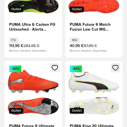
Outlet
Outlet
PUMA Ultra 6 Carbon FG
PUMA Future 9 Match
Unleashed - Alerta
Fusion Low Cut MG
amarilla/PUMA
Unleashed - Rojo
Negro/Rojo
resplandeciente/PUMA
FG
MG
resplandeciente/Lima
White/PUMA Negro/Puma
113,95 €
283,95 €
40,95 €
87,95 €
Squeeze
Plata
Muchos tamaños disponibles
Muchos tamaños disponibles
Abre un modal para iniciar sesión o registrarse como miembr
Abre un modal para iniciar se
-60%
-54%
Outlet
Outlet
PUMA Future 9 Ultimate
PUMA King 20 Ultimate