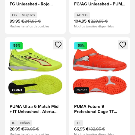
FG Unleashed - Rojo
FG/AG Unleashed - PUMA
resplandeciente/PUMA
White/Rojo
White/PUMA Negro/Puma
resplandeciente/Alerta
FG
Mujeres
AG/FG
Plata Mujeres
amarilla
99,95 €
247,95 €
104,95 €
229,95 €
Muchos tamaños disponibles
Muchos tamaños disponibles
Abre un modal para iniciar sesión o registrarse como miembr
Abre un modal para iniciar se
-59%
-50%
Outlet
Outlet
PUMA Ultra 6 Match Mid
PUMA Future 9
+ IT Unleashed - Alerta
Profesional Cage TT
amarilla/PUMA
Unleashed - Rojo
Negro/Rojo
resplandeciente/PUMA
IC
Niños
TF
resplandeciente/Lima
White/PUMA Negro/Puma
28,95 €
70,95 €
66,95 €
132,95 €
Squeeze Niños
Plata
Muchos tamaños disponibles
Muchos tamaños disponibles