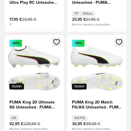
Ultra Play RC Unleashed -
Unleashed - PUMA
Alerta amarilla/PUMA
White/Rojo
Negro
resplandeciente/Alerta
TF
Niños
amarilla Niños
17,95 €
23,95 €
25,95 €
61,95 €
11
Muchos tamaños disponibles
Abre un modal para iniciar sesión o registrarse como miembr
Abre un modal para iniciar se
-60%
-59%
Outlet
Outlet
PUMA King 20 Ultimate
PUMA King 20 Match
SG Unleashed - PUMA
FG/AG Unleashed - PUMA
White/Rojo
White/Rojo
resplandeciente/Alerta
resplandeciente/Alerta
SG
AG/FG
amarilla
amarilla
92,95 €
229,95 €
36,95 €
89,95 €
Muchos tamaños disponibles
Muchos tamaños disponibles