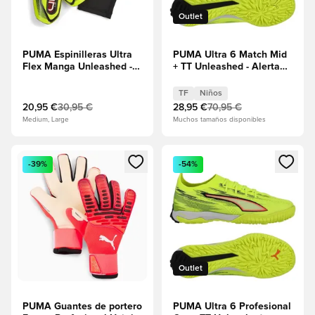
Outlet
PUMA Espinilleras Ultra
PUMA Ultra 6 Match Mid
Flex Manga Unleashed -
+ TT Unleashed - Alerta
Alerta amarilla/Negro
amarilla/PUMA
Negro/Rojo
TF
Niños
resplandeciente Niños
20,95 €
30,95 €
28,95 €
70,95 €
Medium, Large
Muchos tamaños disponibles
Abre un modal para iniciar sesión o registrarse como miembr
Abre un modal para iniciar se
-39%
-54%
Outlet
PUMA Guantes de portero
PUMA Ultra 6 Profesional