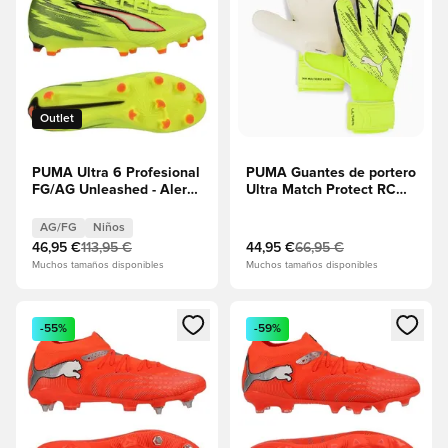
Outlet
PUMA Ultra 6 Profesional
PUMA Guantes de portero
FG/AG Unleashed - Alerta
Ultra Match Protect RC
amarilla/PUMA
Unleashed - Alerta
Negro/Rojo
amarilla/PUMA Negro
AG/FG
Niños
resplandeciente/Lima
46,95 €
113,95 €
44,95 €
66,95 €
Squeeze Niños
Muchos tamaños disponibles
Muchos tamaños disponibles
Abre un modal para iniciar sesión o registrarse como miembr
Abre un modal para iniciar se
-55%
-59%