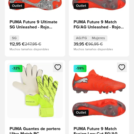
Outlet
Outlet
PUMA Future 9 Ultimate
PUMA Future 9 Match
SG Unleashed - Rojo
FG/AG Unleashed - Rojo
resplandeciente/PUMA
resplandeciente/PUMA
White/PUMA Negro/Puma
White/PUMA Negro/Puma
SG
AG/FG
Mujeres
Plata
Plata Mujeres
112,95 €
247,95 €
39,95 €
96,95 €
Muchos tamaños disponibles
Muchos tamaños disponibles
Abre un modal para iniciar sesión o registrarse como miembr
Abre un modal para iniciar se
-32%
-59%
Outlet
PUMA Guantes de portero
PUMA Future 9 Match