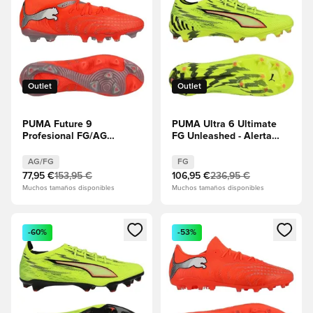
Outlet
Outlet
PUMA Future 9
PUMA Ultra 6 Ultimate
Profesional FG/AG
FG Unleashed - Alerta
Unleashed - Rojo
amarilla/PUMA
resplandeciente/PUMA
Negro/Rojo
AG/FG
FG
White/PUMA Negro/Puma
resplandeciente/Lima
77,95 €
153,95 €
106,95 €
236,95 €
Plata
Squeeze
Muchos tamaños disponibles
Muchos tamaños disponibles
Abre un modal para iniciar sesión o registrarse como miembr
Abre un modal para iniciar se
-60%
-53%