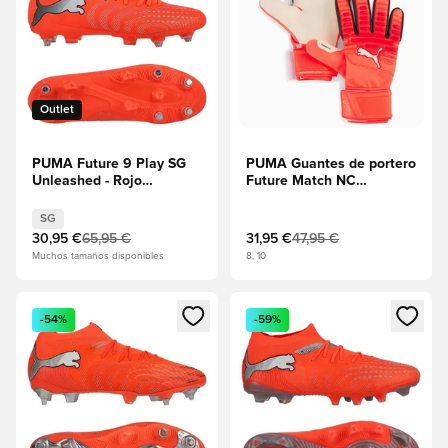
Outlet
PUMA Future 9 Play SG
PUMA Guantes de portero
Unleashed - Rojo
Future Match NC
resplandeciente/PUMA
Unleashed - Rojo
White/PUMA Negro/Puma
resplandeciente/PUMA
SG
Plata
Negro
30,95 €
65,95 €
31,95 €
47,95 €
Muchos tamaños disponibles
8, 10
Abre un modal para iniciar sesión o registrarse como miembr
Abre un modal para iniciar se
-54%
-59%