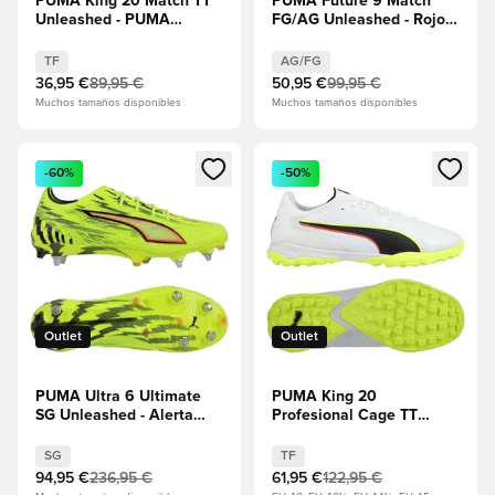
PUMA King 20 Match TT
PUMA Future 9 Match
Unleashed - PUMA
FG/AG Unleashed - Rojo
White/Rojo
resplandeciente/PUMA
resplandeciente/Alerta
White/PUMA Negro/Puma
TF
AG/FG
amarilla
Plata
36,95 €
89,95 €
50,95 €
99,95 €
Muchos tamaños disponibles
Muchos tamaños disponibles
Abre un modal para iniciar sesión o registrarse como miembr
Abre un modal para iniciar se
-60%
-50%
Outlet
Outlet
PUMA Ultra 6 Ultimate
PUMA King 20
SG Unleashed - Alerta
Profesional Cage TT
amarilla/PUMA
Unleashed - PUMA
Negro/Rojo
White/Rojo
SG
TF
resplandeciente/Lima
resplandeciente/Alerta
94,95 €
236,95 €
61,95 €
122,95 €
Squeeze
amarilla