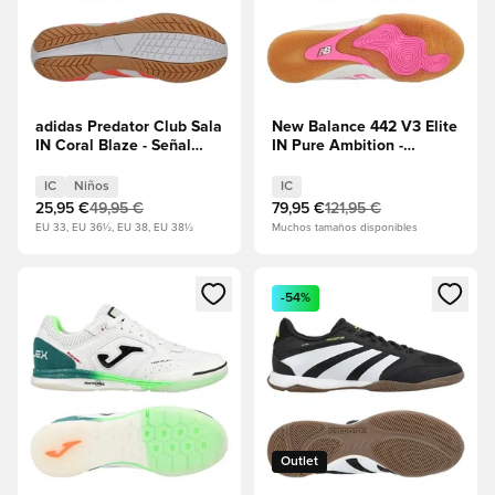
adidas Predator Club Sala
New Balance 442 V3 Elite
IN Coral Blaze - Señal
IN Pure Ambition -
Coral/Calzado
Blanco/Pink Heat
blanco/Beam Orange
IC
Niños
IC
Niños
25,95 €
49,95 €
79,95 €
121,95 €
EU 33, EU 36½, EU 38, EU 38½
Muchos tamaños disponibles
Abre un modal para iniciar sesión o registrarse como miembr
Abre un modal para iniciar se
-54%
Outlet