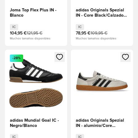
Joma Top Flex Plus IN -
adidas Originals Spezial
Blanco
IN - Core Black/Calzado
blanco
IC
IC
104,95 €
121,95 €
78,95 €
109,95 €
Muchos tamaños disponibles
Muchos tamaños disponibles
Abre un modal para iniciar sesión o registrarse como miembr
Abre un modal para iniciar se
-28%
adidas Mundial Goal IC -
adidas Originals Spezial
Negro/Blanco
IN - aluminio/Core
Black/Calzado blanco
IC
IC