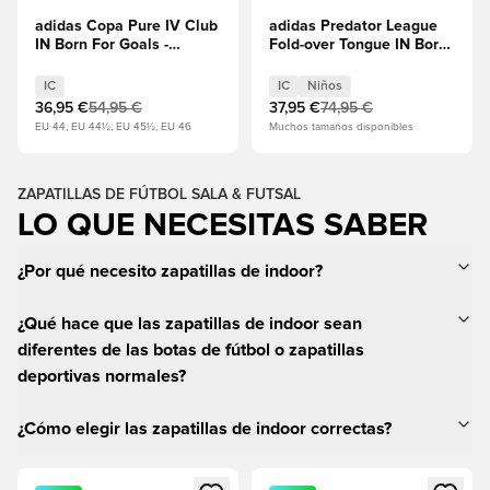
adidas Copa Pure IV Club
adidas Predator League
IN Born For Goals -
Fold-over Tongue IN Born
Calzado blanco/Cero
For Goals - Rojo
metálico/Core Black/Rojo
lúcido/Core
IC
IC
Niños
lúcido
Black/Calzado blanco
36,95 €
54,95 €
37,95 €
74,95 €
Niños
EU 44, EU 44½, EU 45½, EU 46
Muchos tamaños disponibles
ZAPATILLAS DE FÚTBOL SALA & FUTSAL
LO QUE NECESITAS SABER
¿Por qué necesito zapatillas de indoor?
¿Qué hace que las zapatillas de indoor sean
diferentes de las botas de fútbol o zapatillas
deportivas normales?
¿Cómo elegir las zapatillas de indoor correctas?
Abre un modal para iniciar sesión o registrarse como miembr
Abre un modal para iniciar se