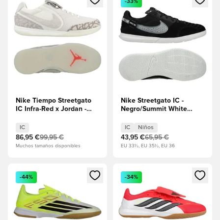
-33%
Nike Tiempo Streetgato
Nike Streetgato IC -
IC Infra-Red x Jordan -
Negro/Summit White
Grey/Blanco/Rojo
Niños
EDICIÓN LIMITADA
IC
IC
Niños
86,95 €
99,95 €
43,95 €
65,95 €
Muchos tamaños disponibles
EU 33½, EU 35½, EU 36
Abre un modal para iniciar sesión o registrarse como miembr
Abre un modal para iniciar se
-44%
-34%