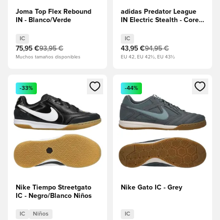
Joma Top Flex Rebound
adidas Predator League
IN - Blanco/Verde
IN Electric Stealth - Core
Black/Calzado
blanco/Lucid Lemon
IC
IC
75,95 €
93,95 €
43,95 €
94,95 €
Muchos tamaños disponibles
EU 42, EU 42½, EU 43½
Abre un modal para iniciar sesión o registrarse como miembr
Abre un modal para iniciar se
-33%
-44%
Nike Tiempo Streetgato
Nike Gato IC - Grey
IC - Negro/Blanco Niños
IC
Niños
IC