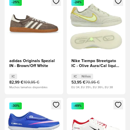
-25%
-24%
adidas Originals Spezial
Nike Tiempo Streetgato
IN - Brown/Off White
IC - Olive Aura/Cal líquida
Niños EDICIÓN LIMITADA
IC
IC
Niños
82,99 €
109,95 €
53,95 €
70,95 €
Muchos tamaños disponibles
EU 34, EU 35½, EU 36½, EU 38
Abre un modal para iniciar sesión o registrarse como miembr
Abre un modal para iniciar se
-30%
-49%