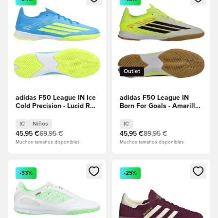
Outlet
adidas F50 League IN Ice
adidas F50 League IN
Cold Precision - Lucid Ray
Born For Goals - Amarillo
Blue/Amarillo solar/Light
solar/Core Black/Rojo
Utility Aqua Niños
lúcido
IC
Niños
IC
45,95 €
69,95 €
45,95 €
89,95 €
Muchos tamaños disponibles
Muchos tamaños disponibles
Abre un modal para iniciar sesión o registrarse como miembr
Abre un modal para iniciar se
-33%
-25%