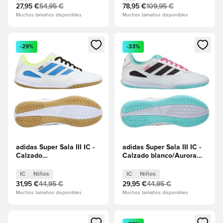
27,95 €
54,95 €
78,95 €
109,95 €
Muchos tamaños disponibles
Muchos tamaños disponibles
Abre un modal para iniciar sesión o registrarse como miembr
Abre un modal para iniciar se
-29%
-33%
adidas Super Sala III IC -
adidas Super Sala III IC -
Calzado
Calzado blanco/Aurora
blanco/Azul/Amarillo
Black/Turquesa Niños
solar Niños
IC
Niños
IC
Niños
31,95 €
44,95 €
29,95 €
44,95 €
Muchos tamaños disponibles
Muchos tamaños disponibles
Abre un modal para iniciar sesión o registrarse como miembr
Abre un modal para iniciar se