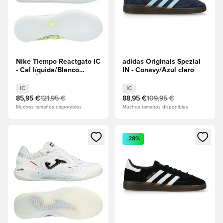
Nike Tiempo Reactgato IC
adidas Originals Spezial
- Cal líquida/Blanco
IN - Conavy/Azul claro
EDICIÓN LIMITADA
IC
IC
85,95 €
121,95 €
88,95 €
109,95 €
Muchos tamaños disponibles
Muchos tamaños disponibles
Abre un modal para iniciar sesión o registrarse como miembr
Abre un modal para iniciar se
-28%