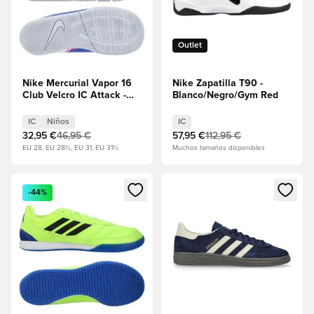
Outlet
Nike Mercurial Vapor 16
Nike Zapatilla T90 -
Club Velcro IC Attack -
Blanco/Negro/Gym Red
Azul Racer/Blanco Niños
IC
Niños
IC
32,95 €
46,95 €
57,95 €
112,95 €
EU 28, EU 28½, EU 31, EU 31½
Muchos tamaños disponibles
Abre un modal para iniciar sesión o registrarse como miembr
Abre un modal para iniciar se
-44%