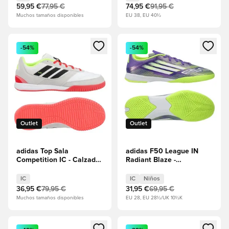
59,95 €
77,95 €
74,95 €
91,95 €
Muchos tamaños disponibles
EU 38, EU 40½
Abre un modal para iniciar sesión o registrarse como miembr
Abre un modal para iniciar se
-54%
-54%
Outlet
Outlet
adidas Top Sala
adidas F50 League IN
Competition IC - Calzado
Radiant Blaze -
blanco/Core Black/Grey
Púrpura/Calzado
One
blanco/Lucid Lemon Niños
IC
IC
Niños
36,95 €
79,95 €
31,95 €
69,95 €
Muchos tamaños disponibles
EU 28, EU 28½/UK 10½K
Abre un modal para iniciar sesión o registrarse como miembr
Abre un modal para iniciar se