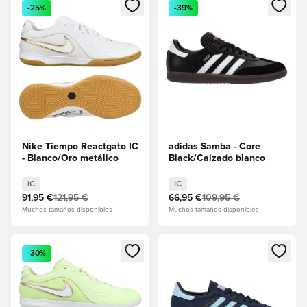
Abre un modal para iniciar sesión o registrarse como miembr
Abre un modal para iniciar se
-25%
-39%
Nike Tiempo Reactgato IC
adidas Samba - Core
- Blanco/Oro metálico
Black/Calzado blanco
IC
IC
91,95 €
121,95 €
66,95 €
109,95 €
Muchos tamaños disponibles
Muchos tamaños disponibles
Abre un modal para iniciar sesión o registrarse como miembr
Abre un modal para iniciar se
-30%