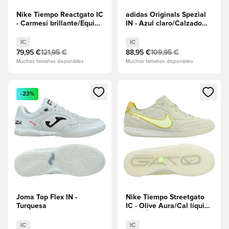
Nike Tiempo Reactgato IC
adidas Originals Spezial
- Carmesí brillante/Equipo
IN - Azul claro/Calzado
rojo
blanco
IC
IC
79,95 €
121,95 €
88,95 €
109,95 €
Muchos tamaños disponibles
Muchos tamaños disponibles
Abre un modal para iniciar sesión o registrarse como miembr
Abre un modal para iniciar se
-23%
Joma Top Flex IN -
Nike Tiempo Streetgato
Turquesa
IC - Olive Aura/Cal líquida
EDICIÓN LIMITADA
IC
IC