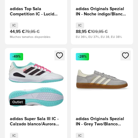
adidas Top Sala
adidas Originals Spezial
Competition IC - Lucid
IN - Noche índigo/Blanco
Lemon/Core Black/Azul
crema
real
IC
IC
44,95 €
79,95 €
88,95 €
109,95 €
Muchos tamaños disponibles
EU 36½, EU 37½, EU 38, EU 38½
Abre un modal para iniciar sesión o registrarse como miembr
Abre un modal para iniciar se
-49%
-28%
Outlet
adidas Super Sala III IC -
adidas Originals Spezial
Calzado blanco/Aurora
IN - Grey Two/Blanco
Black/Turquesa
crema
IC
IC