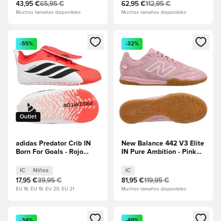
43,95 €
65,95 €
62,95 €
112,95 €
Muchos tamaños disponibles
Muchos tamaños disponibles
Abre un modal para iniciar sesión o registrarse como miembr
Abre un modal para iniciar se
-55%
-32%
Outlet
adidas Predator Crib IN
New Balance 442 V3 Elite
Born For Goals - Rojo
IN Pure Ambition - Pink
lúcido/Core
Heat/Chicle Marrón claro
Black/Calzado blanco
IC
Niños
IC
Niños
17,95 €
39,95 €
81,95 €
119,95 €
EU 18, EU 19, EU 20, EU 21
Muchos tamaños disponibles
Abre un modal para iniciar sesión o registrarse como miembr
Abre un modal para iniciar se
-34%
-49%