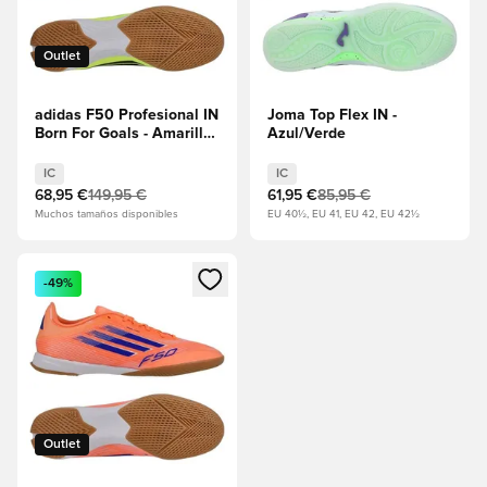
Outlet
adidas F50 Profesional IN
Joma Top Flex IN -
Born For Goals - Amarillo
Azul/Verde
solar/Core Black/Rojo
lúcido
IC
IC
68,95 €
149,95 €
61,95 €
85,95 €
Muchos tamaños disponibles
EU 40½, EU 41, EU 42, EU 42½
Abre un modal para iniciar sesión o registrarse como miembr
-49%
Outlet