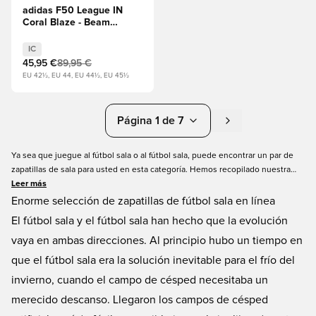
adidas F50 League IN
Coral Blaze - Beam
Orange/Azul
lúcido/Calzado blanco
IC
45,95 €
89,95 €
EU 42½, EU 44, EU 44½, EU 45½
Página 1 de 7
Ya sea que juegue al fútbol sala o al fútbol sala, puede encontrar un par de
zapatillas de sala para usted en esta categoría. Hemos recopilado nuestra
amplia selección de fantásticos zapatos de interior aquí y podrá elegir entre
Leer más
una variedad de marcas, modelos, colores y tallas. No importa su preferencia,
Enorme selección de zapatillas de fútbol sala en línea
podemos entregarle lo que necesita, ¡a precios increíbles! Cuando compra
El fútbol sala y el fútbol sala han hecho que la evolución
zapatillas de fútbol sala por Internet en UniSportStore.com, no solo es
vaya en ambas direcciones. Al principio hubo un tiempo en
seguro y fácil, sino que puede personalizar su par con un estampado de
nombres y banderas. ¡Entrega rápida en todo el mundo!
que el fútbol sala era la solución inevitable para el frío del
invierno, cuando el campo de césped necesitaba un
merecido descanso. Llegaron los campos de césped