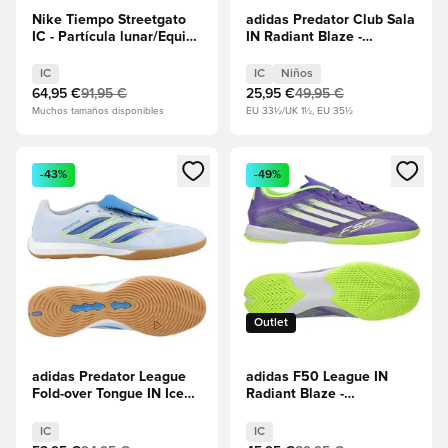
Nike Tiempo Streetgato
adidas Predator Club Sala
IC - Partícula lunar/Equipo
IN Radiant Blaze -
rojo
Calzado blanco/Core
Black/Lucid Lemon Niños
IC
IC
Niños
64,95 €
91,95 €
25,95 €
49,95 €
Muchos tamaños disponibles
EU 33½/UK 1½, EU 35½
Abre un modal para iniciar sesión o registrarse como miembr
Abre un modal para iniciar se
-43%
-49%
Outlet
adidas Predator League
adidas F50 League IN
Fold-over Tongue IN Ice
Radiant Blaze -
Cold Precision - Crystal
Púrpura/Calzado
Sky/Ray Blue/Amarillo
blanco/Lucid Lemon
IC
IC
solar