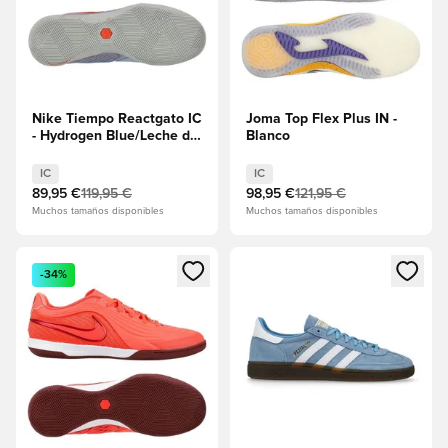
Nike Tiempo Reactgato IC
Joma Top Flex Plus IN -
- Hydrogen Blue/Leche de
Blanco
coco
IC
IC
89,95 €
119,95 €
98,95 €
121,95 €
Muchos tamaños disponibles
Muchos tamaños disponibles
Abre un modal para iniciar sesión o registrarse como miembr
Abre un modal para iniciar se
-34%