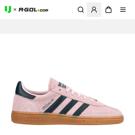
Abre un modal para iniciar 