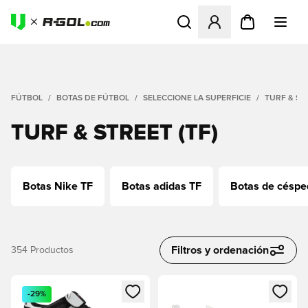
Abre un modal para iniciar 
FÚTBOL
BOTAS DE FÚTBOL
SELECCIONE LA SUPERFICIE
TURF & STR
TURF & STREET (TF)
Botas Nike TF
Botas adidas TF
Botas de césped
Filtros y ordenación
354
Productos
Abre un modal para iniciar sesión o registrarse como miembr
Abre un modal para iniciar se
-29%