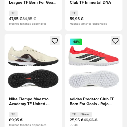
League TF Born For Goals
Club TF Immortal DNA
- Calzado blanco/Cero
metálico/Core Black/Rojo
TF
TF
lúcido
47,95 €
84,95 €
59,95 €
Muchos tamaños disponibles
Muchos tamaños disponibles
Abre un modal para iniciar sesión o registrarse como miembr
Abre un modal para iniciar se
-48%
Nike Tiempo Maestro
adidas Predator Club TF
Academy TF United -
Born For Goals - Rojo
Fósil/Plata
lúcido/Core
metalizada/Burgundy
Black/Calzado blanco
TF
TF
Niños
Crush
Niños
89,95 €
25,95 €
49,95 €
Muchos tamaños disponibles
EU 38