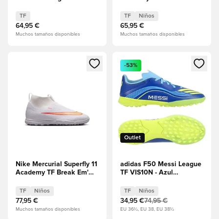
Marfil/Semi Blue
Niños
Burst/Icey Blue
TF
TF
Niños
64,95 €
65,95 €
Muchos tamaños disponibles
Muchos tamaños disponibles
Abre un modal para iniciar sesión o registrarse como miembr
Abre un modal para iniciar se
-53%
Outlet
Nike Mercurial Superfly 11
adidas F50 Messi League
Academy TF Break Em'
TF VIS10N - Azul
Niños
real/Amarillo solar/Semi
Blue Burst Niños
TF
Niños
TF
Niños
77,95 €
34,95 €
74,95 €
Muchos tamaños disponibles
EU 36½, EU 38, EU 38½