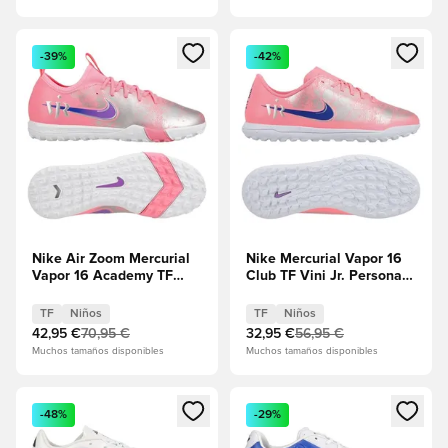
Abre un modal para iniciar sesión o registrarse como miembr
Abre un modal para iniciar se
-39%
-42%
Nike Air Zoom Mercurial
Nike Mercurial Vapor 16
Vapor 16 Academy TF
Club TF Vini Jr. Personal
Vini Jr. Personal Edition -
Edition - Pulso al
Pulso al atardecer/Old
atardecer/Old Royal
TF
Niños
TF
Niños
Royal Niños
Niños
42,95 €
70,95 €
32,95 €
56,95 €
Muchos tamaños disponibles
Muchos tamaños disponibles
Abre un modal para iniciar sesión o registrarse como miembr
Abre un modal para iniciar se
-48%
-29%