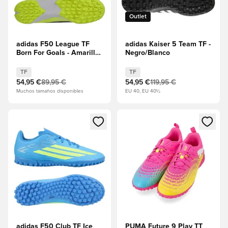
Outlet
adidas F50 League TF
adidas Kaiser 5 Team TF -
Born For Goals - Amarillo
Negro/Blanco
solar/Core Black/Rojo
lúcido
TF
TF
54,95 €
89,95 €
54,95 €
119,95 €
Muchos tamaños disponibles
EU 40, EU 40½
Abre un modal para iniciar sesión o registrarse como miembr
Abre un modal para iniciar se
adidas F50 Club TF Ice
PUMA Future 9 Play TT