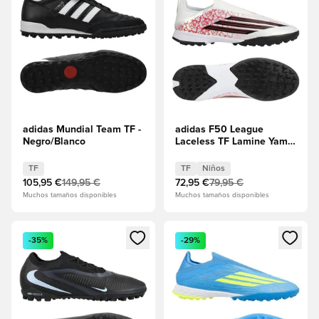
adidas Mundial Team TF -
adidas F50 League
Negro/Blanco
Laceless TF Lamine Yamal
- Calzado blanco/Core
Black/Rojo lúcido Niños
TF
TF
Niños
105,95 €
149,95 €
72,95 €
79,95 €
Muchos tamaños disponibles
Muchos tamaños disponibles
Abre un modal para iniciar sesión o registrarse como miembr
Abre un modal para iniciar se
-35%
-29%