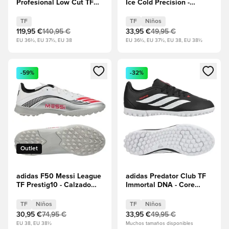
Profesional Low Cut TF
Ice Cold Precision -
Max Voltage - El centro de
Crystal Sky/Ray
atención/Negro/Hipercarmesí
Blue/Amarillo solar Niños
TF
TF
Niños
119,95 €
140,95 €
33,95 €
49,95 €
EU 36½, EU 37½, EU 38
EU 36½, EU 37½, EU 38, EU 38½
Abre un modal para iniciar sesión o registrarse como miembr
Abre un modal para iniciar se
-59%
-32%
Outlet
adidas F50 Messi League
adidas Predator Club TF
TF Prestig10 - Calzado
Immortal DNA - Core
blanco/Rojo
Black/Calzado
lúcido/Plateado
blanco/Rojo lúcido Niños
TF
Niños
TF
Niños
metalizado Niños
30,95 €
74,95 €
33,95 €
49,95 €
EU 38, EU 38½
Muchos tamaños disponibles