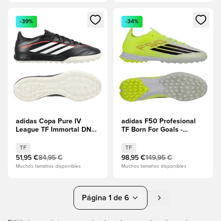
Abre un modal para iniciar sesión o registrarse como miembr
Abre un modal para iniciar se
-39%
-34%
adidas Copa Pure IV
adidas F50 Profesional
League TF Immortal DNA
TF Born For Goals -
- Core Black/Rojo lúcido
Amarillo solar/Core
Black/Rojo lúcido
TF
TF
51,95 €
84,95 €
98,95 €
149,95 €
Muchos tamaños disponibles
Muchos tamaños disponibles
Página 1 de 6