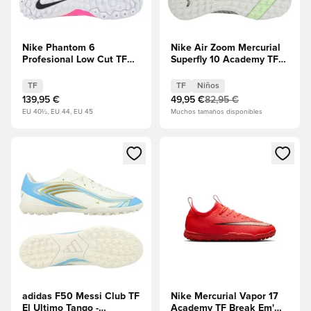
Nike Phantom 6
Nike Air Zoom Mercurial
Profesional Low Cut TF
Superfly 10 Academy TF
Breakout -
Mbappé Personal Edition -
Rosa/Blanco/Negro
Plum Eclipse/Plata
TF
TF
Niños
metalizada Niños
139,95 €
49,95 €
82,95 €
EU 40½, EU 44, EU 45
Muchos tamaños disponibles
Abre un modal para iniciar sesión o registrarse como miembr
Abre un modal para iniciar se
adidas F50 Messi Club TF
Nike Mercurial Vapor 17
El Ultimo Tango -
Academy TF Break Em'