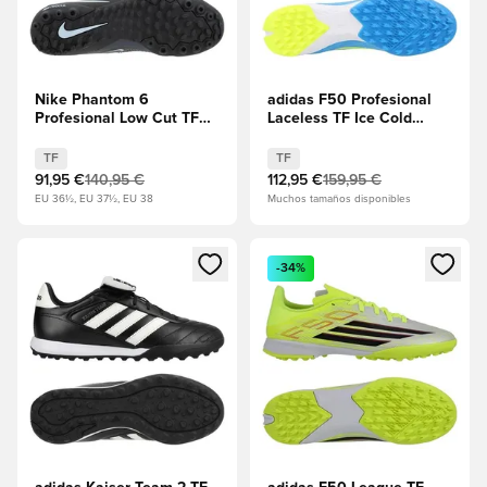
Nike Phantom 6
adidas F50 Profesional
Profesional Low Cut TF
Laceless TF Ice Cold
Shadow - Negro
Precision - Lucid Ray
Blue/Amarillo solar/Light
TF
TF
Utility Aqua
91,95 €
140,95 €
112,95 €
159,95 €
EU 36½, EU 37½, EU 38
Muchos tamaños disponibles
Abre un modal para iniciar sesión o registrarse como miembr
Abre un modal para iniciar se
-34%