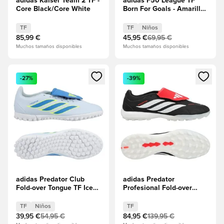
adidas Kaiser Team 2 TF -
adidas F50 League TF
Core Black/Core White
Born For Goals - Amarillo
solar/Core Black/Rojo
lúcido Niños
TF
TF
Niños
85,99 €
45,95 €
69,95 €
Muchos tamaños disponibles
Muchos tamaños disponibles
Abre un modal para iniciar sesión o registrarse como miembr
Abre un modal para iniciar se
-27%
-39%
adidas Predator Club
adidas Predator
Fold-over Tongue TF Ice
Profesional Fold-over
Cold Precision - Crystal
Tongue TF Immortal DNA
Sky/Ray Blue/Amarillo
- Core Black/Calzado
TF
Niños
TF
solar Niños
blanco/Rojo lúcido
39,95 €
54,95 €
84,95 €
139,95 €