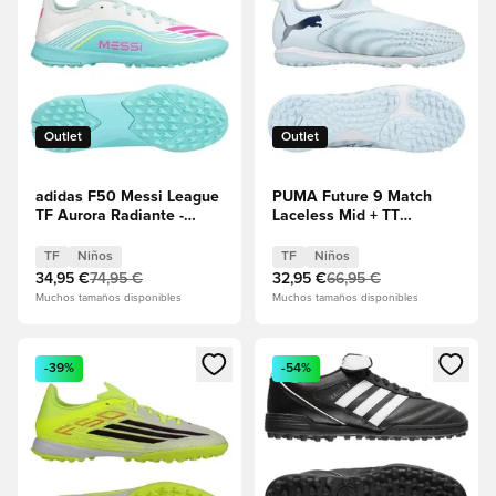
Outlet
Outlet
adidas F50 Messi League
PUMA Future 9 Match
TF Aurora Radiante -
Laceless Mid + TT
Calzado blanco/Rosa
Dreamrush - Azul
lúcido/Turquesa Niños
helado/Blue Jewel Niños
TF
Niños
TF
Niños
34,95 €
74,95 €
32,95 €
66,95 €
Muchos tamaños disponibles
Muchos tamaños disponibles
Abre un modal para iniciar sesión o registrarse como miembr
Abre un modal para iniciar se
-39%
-54%