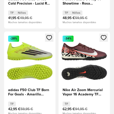
Cold Precision - Lucid Ray
Showtime - Rosa
Blue/Amarillo solar/Light
venenosa/Sun
Utility Aqua Niños
Stream/Aguamarina
TF
Niños
TF
Niños
brillante/PUMA White
41,95 €
49,95 €
48,95 €
59,95 €
Niños
Muchos tamaños disponibles
Muchos tamaños disponibles
Abre un modal para iniciar sesión o registrarse como miembr
Abre un modal para iniciar se
-28%
-34%
adidas F50 Club TF Born
Nike Air Zoom Mercurial
For Goals - Amarillo
Vapor 16 Academy TF
solar/Core Black/Rojo
United - Burgundy
lúcido
Crush/Plata
TF
TF
metalizada/Universal
42,95 €
59,95 €
62,95 €
94,95 €
Red/Fósil
Muchos tamaños disponibles
Muchos tamaños disponibles