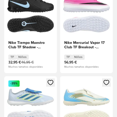
Nike Tiempo Maestro
Nike Mercurial Vapor 17
Club TF Shadow -
Club TF Breakout -
Negro/Azul hielo Niños
Blanco/Negro/Hiperrosa
Niños
TF
Niños
TF
Niños
32,95 €
46,95 €
56,95 €
Muchos tamaños disponibles
Muchos tamaños disponibles
Abre un modal para iniciar sesión o registrarse como miembr
Abre un modal para iniciar se
-35%