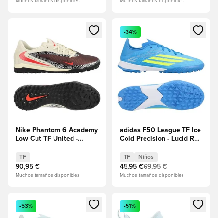
Muchos tamaños disponibles
Muchos tamaños disponibles
Abre un modal para iniciar sesión o registrarse como miembr
Abre un modal para iniciar se
-34%
Nike Phantom 6 Academy
adidas F50 League TF Ice
Low Cut TF United -
Cold Precision - Lucid Ray
Burgundy Crush/Universal
Blue/Amarillo solar/Light
Red/Fósil
Utility Aqua Niños
TF
TF
Niños
90,95 €
45,95 €
69,95 €
Muchos tamaños disponibles
Muchos tamaños disponibles
Abre un modal para iniciar sesión o registrarse como miembr
Abre un modal para iniciar se
-53%
-51%