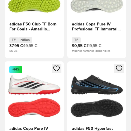
adidas F50 Club TF Born
adidas Copa Pure IV
For Goals - Amarillo
Profesional TF Immortal
solar/Core Black/Rojo
DNA - Core Black/Rojo
lúcido Niños
lúcido
TF
Niños
TF
37,95 €
49,95 €
90,95 €
119,95 €
EU 38
Muchos tamaños disponibles
Abre un modal para iniciar sesión o registrarse como miembr
Abre un modal para iniciar se
-44%
adidas Copa Pure IV
adidas F50 Hyperfast