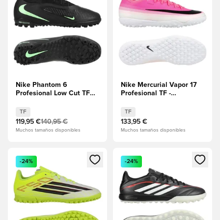
Nike Phantom 6
Nike Mercurial Vapor 17
Profesional Low Cut TF
Profesional TF -
Shadow - Negro/Illusion
Hiperrosa/Blanco/Negro
Green
TF
TF
119,95 €
140,95 €
133,95 €
Muchos tamaños disponibles
Muchos tamaños disponibles
Abre un modal para iniciar sesión o registrarse como miembr
Abre un modal para iniciar se
-24%
-24%