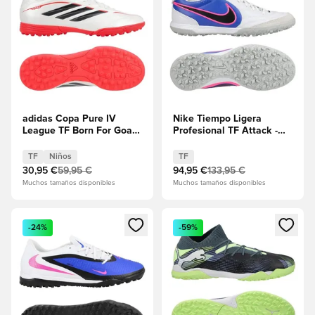
adidas Copa Pure IV
Nike Tiempo Ligera
League TF Born For Goals
Profesional TF Attack -
- Calzado blanco/Cero
Blanco/Negro/Azul
metálico/Core Black/Rojo
Racer/Explosión rosa
TF
Niños
TF
lúcido Niños
30,95 €
59,95 €
94,95 €
133,95 €
Muchos tamaños disponibles
Muchos tamaños disponibles
Abre un modal para iniciar sesión o registrarse como miembr
Abre un modal para iniciar se
-24%
-59%