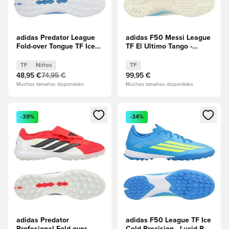
adidas Predator League
adidas F50 Messi League
Fold-over Tongue TF Ice
TF El Ultimo Tango -
Cold Precision - Crystal
Marfil/Semi Blue
Sky/Ray Blue/Amarillo
Burst/Icey Blue
TF
Niños
TF
solar Niños
48,95 €
74,95 €
99,95 €
Muchos tamaños disponibles
Muchos tamaños disponibles
Abre un modal para iniciar sesión o registrarse como miembr
Abre un modal para iniciar se
-39%
-34%
adidas Predator
adidas F50 League TF Ice