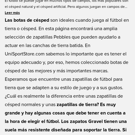
El fútbol se puede jugar en muchos tipos de campos, los más populares son
el césped natural y el césped artificial. Pero algunos juegan en campos de
césped, hechos de piedras pequeñas y grava. Cuando se juega en este tipo
Leer más
de campos, es crucial que tenga el equipo adecuado. El fútbol para césped
Las botas de césped
son ideales cuando juega al fútbol en
debe tener una mayor durabilidad para soportar el desgaste. Así que las
tierra o césped. En esta página encontrará una amplia
botas de césped son más duraderas que las botas de fútbol normales.
selección de zapatillas Pebbles que pueden ayudarlo a
Unisportstore ofrece una gran selección de botas de césped, a todos los
precios.
actuar en las canchas de tierra batida. En
UniSportStore.com sabemos lo importante que es tener el
equipo adecuado y, por eso, hemos coleccionado botas de
césped de las mejores y más importantes marcas.
Esperamos que encuentre unas zapatillas de fútbol para
tierra que se adapten a su estilo de juego y a sus gustos.
¿Cuál es realmente la diferencia entre unas zapatillas de
césped normales y unas
zapatillas
de tierra? Es muy
grande y hay algunas cosas que debe tener en cuenta a
la hora de elegir el fútbol. Los zapatos Gravel tienen una
suela más resistente diseñada para soportar la tierra. Si