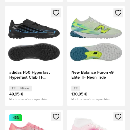
Abre un modal para iniciar sesión o registrarse como miembr
Abre un modal para iniciar se
adidas F50 Hyperfast
New Balance Furon v9
Hyperfast Club TF
Elite TF Neon Tide
Immortal DNA Niños
TF
Niños
TF
49,95 €
130,95 €
Muchos tamaños disponibles
Muchos tamaños disponibles
Abre un modal para iniciar sesión o registrarse como miembr
Abre un modal para iniciar se
-43%