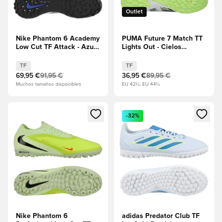
Outlet
Nike Phantom 6 Academy
PUMA Future 7 Match TT
Low Cut TF Attack - Azul
Lights Out - Cielos
Racer/Explosión
grises/PUMA
rosa/Blanco
White/Manzana gaseosa
TF
TF
69,95 €
91,95 €
36,95 €
89,95 €
Muchos tamaños disponibles
EU 42½, EU 44½
Abre un modal para iniciar sesión o registrarse como miembr
Abre un modal para iniciar se
-32%
Nike Phantom 6
adidas Predator Club TF