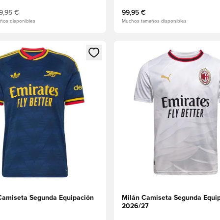
9,95 €
99,95 €
ños disponibles
Muchos tamaños disponibles
 miembro
odal para iniciar sesión o registrarse como miembro
Abre un modal para iniciar se
Camiseta Segunda Equipación
Milán Camiseta Segunda Equi
2026/27