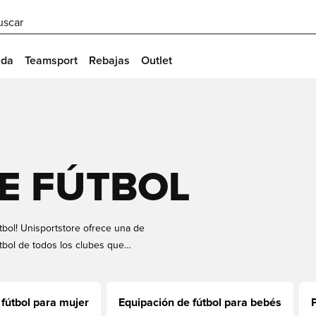
uscar
ida
Teamsport
Rebajas
Outlet
E FÚTBOL
útbol! Unisportstore ofrece una de
tbol de todos los clubes que
e encontrar camisas para hombre y
r un estampado con un nombre y un
or estrella o incluso su nombre!
fútbol para mujer
Equipación de fútbol para bebés
rega rápida.