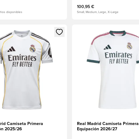
100,95 €
ños disponibles
Small, Medium, Large, X-Large
 miembro
odal para iniciar sesión o registrarse como miembro
Abre un modal para iniciar se
rid Camiseta Primera
Real Madrid Camiseta Primera
ón 2025/26
Equipación 2026/27