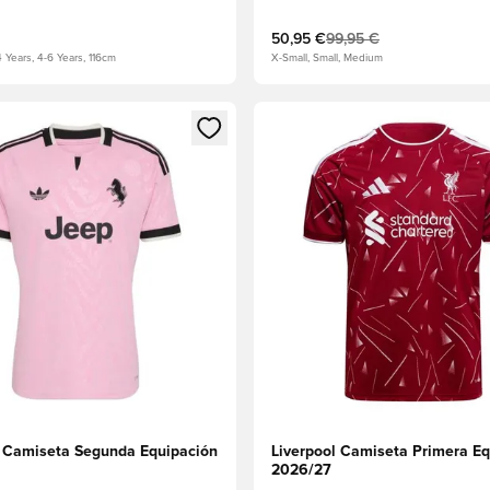
50,95 €
99,95 €
4 Years, 4-6 Years, 116cm
X-Small, Small, Medium
 miembro
odal para iniciar sesión o registrarse como miembro
Abre un modal para iniciar se
 Camiseta Segunda Equipación
Liverpool Camiseta Primera Eq
2026/27