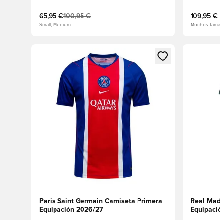
65,95 €
100,95 €
109,95 €
Small, Medium
Muchos tama
Abre un modal para iniciar sesión o registrarse como
Abre un m
Paris Saint Germain Camiseta Primera
Real Mad
Equipación 2026/27
Equipaci