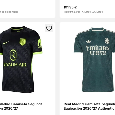
101,95 €
ños disponibles
Medium, Large, X-Large, XX-Large
 miembro
odal para iniciar sesión o registrarse como miembro
Abre un modal para iniciar se
 Madrid Camiseta Segunda
Real Madrid Camiseta Segund
ón 2026/27
Equipación 2026/27 Authentic