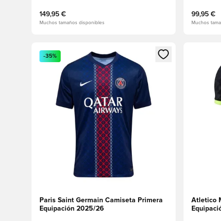
149,95 €
99,95 €
Muchos tamaños disponibles
Muchos tama
Abre un modal para iniciar sesión o registrarse como
Abre un m
-35%
Paris Saint Germain Camiseta Primera
Atletico
Equipación 2025/26
Equipaci