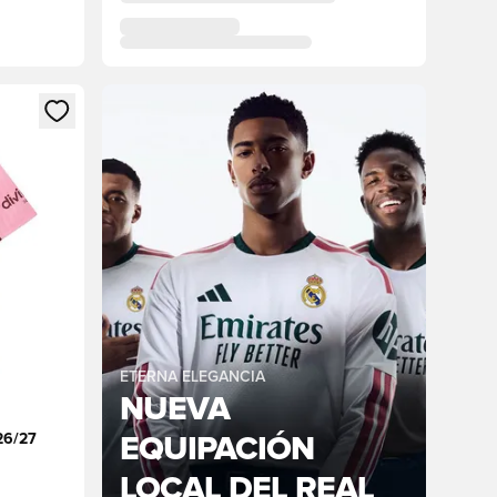
sión o registrarse como miembro
ETERNA ELEGANCIA
NUEVA
26/27
EQUIPACIÓN
LOCAL DEL REAL