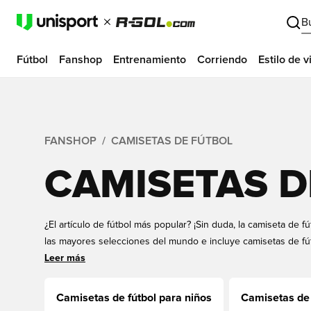
B
Fútbol
Fanshop
Entrenamiento
Corriendo
Estilo de v
FANSHOP
CAMISETAS DE FÚTBOL
CAMISETAS D
¿El artículo de fútbol más popular? ¡Sin duda, la camiseta de f
las mayores selecciones del mundo e incluye camisetas de fú
conoce y de muchos clubes que aún no ha descubierto. Pued
Leer más
mujer y en tallas para niños y adultos. También puede añadi
número en la parte posterior si lo desea. ¡Puede ser un jugad
Camisetas de fútbol para niños
Camisetas de 
Unisportstore ofrece todo esto a excelentes precios y con ent