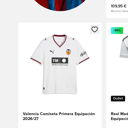
109,95 €
Muchos tama
Abre un modal para iniciar sesión o registrarse como
Abre un m
-49%
Outlet
Valencia Camiseta Primera Equipación
Real Mad
2026/27
Equipaci