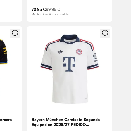
70,95 €
99,95 €
Muchos tamaños disponibles
sión o registrarse como miembro
Abre un modal para iniciar sesión o registrarse 
ercera
Bayern München Camiseta Segunda
Equipación 2026/27 PEDIDO
ANTICIPADO