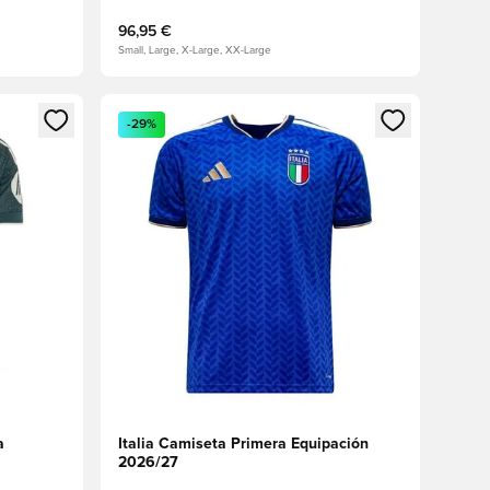
96,95 €
Small, Large, X-Large, XX-Large
sión o registrarse como miembro
Abre un modal para iniciar sesión o registrarse 
-29%
a
Italia Camiseta Primera Equipación
2026/27