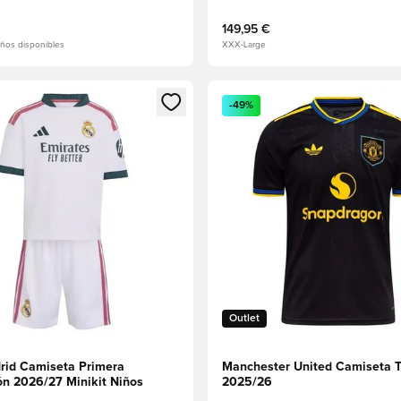
149,95 €
ños disponibles
XXX-Large
 miembro
odal para iniciar sesión o registrarse como miembro
Abre un modal para iniciar se
-49%
Outlet
rid Camiseta Primera
Manchester United Camiseta T
ón 2026/27 Minikit Niños
2025/26