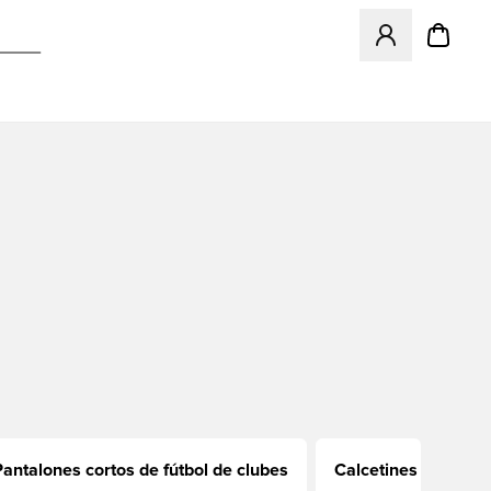
Abre un modal pa
Pantalones cortos de fútbol de clubes
Calcetines de fútbo