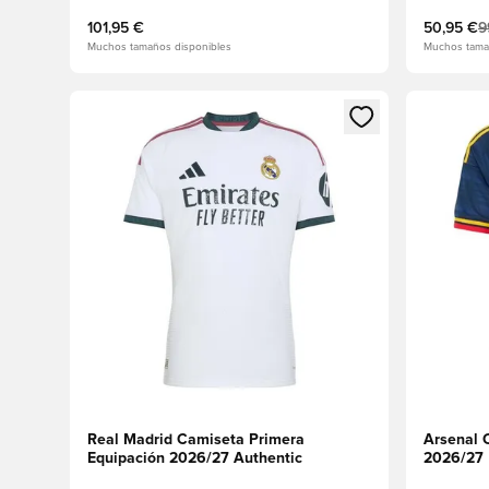
101,95 €
50,95 €
9
Muchos tamaños disponibles
Muchos tama
Abre un modal para iniciar sesión o registrarse como
Abre un m
Real Madrid Camiseta Primera
Arsenal 
Equipación 2026/27 Authentic
2026/27