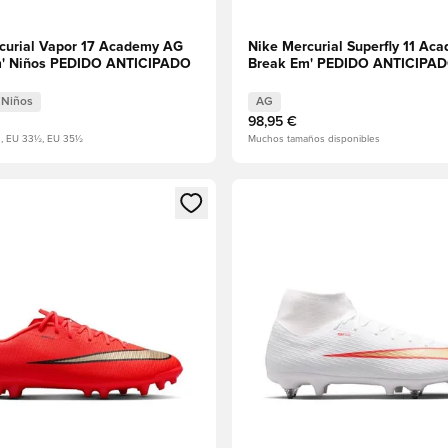
curial Vapor 17 Academy AG
Nike Mercurial Superfly 11 Ac
m' Niños PEDIDO ANTICIPADO
Break Em' PEDIDO ANTICIPA
Niños
AG
98,95 €
3, EU 33½, EU 35½
Muchos tamaños disponibles
odal para iniciar sesión o registrarse como miembro
Abre un modal para iniciar se