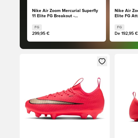
Nike Air Zoom Mercurial Superfly
Nike Air Zo
11 Elite FG Breakout -
Elite FG Att
Rosa/Blanco/Negro
Racer/Blan
FG
FG
299,95 €
De
192,95 €
Abre un modal para iniciar sesión o registrarse como
Abre un m