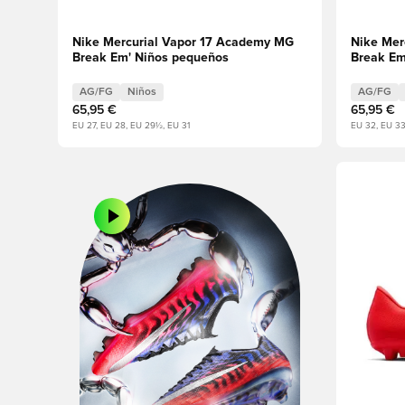
Nike Mercurial Vapor 17 Academy MG
Nike Mer
Break Em' Niños pequeños
Break E
AG/FG
Niños
AG/FG
65,95 €
65,95 €
EU 27, EU 28, EU 29½, EU 31
EU 32, EU 3
Abre un m