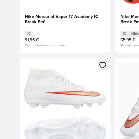
Nike Mercurial Vapor 17 Academy IC
Nike Mer
Break Em'
Break Em
IC
IC
Niñ
91,95 €
65,95 €
Muchos tamaños disponibles
Muchos tama
Abre un modal para iniciar sesión o registrarse como
Abre un m