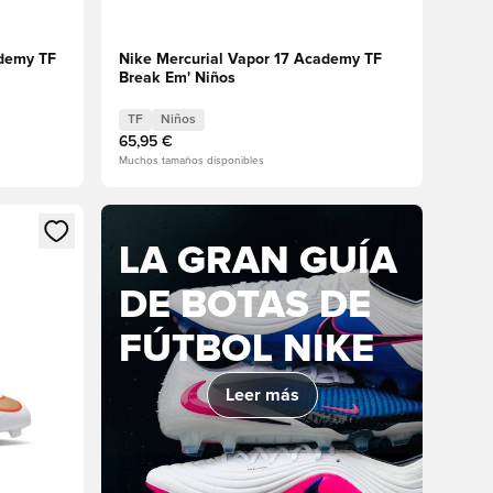
ademy TF
Nike Mercurial Vapor 17 Academy TF
Break Em' Niños
TF
Niños
65,95 €
Muchos tamaños disponibles
sión o registrarse como miembro
LA GRAN GUÍA
DE BOTAS DE
FÚTBOL NIKE
Leer más