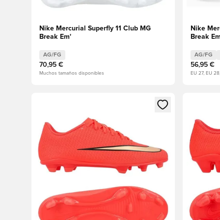
Nike Mercurial Superfly 11 Club MG
Nike Mer
Break Em'
Break Em
AG/FG
AG/FG
70,95 €
56,95 €
Muchos tamaños disponibles
EU 27, EU 28
Abre un modal para iniciar sesión o registrarse como
Abre un m