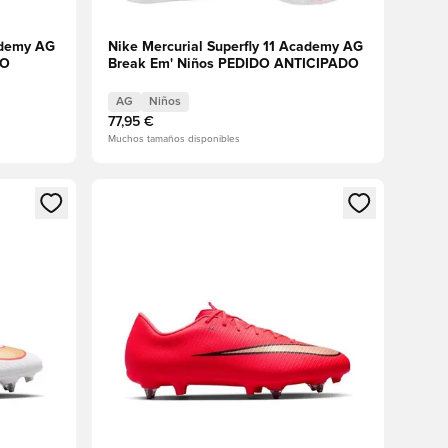
ademy AG
Nike Mercurial Superfly 11 Academy AG
DO
Break Em' Niños PEDIDO ANTICIPADO
AG
Niños
77,95 €
Muchos tamaños disponibles
sión o registrarse como miembro
Abre un modal para iniciar sesión o registrarse 