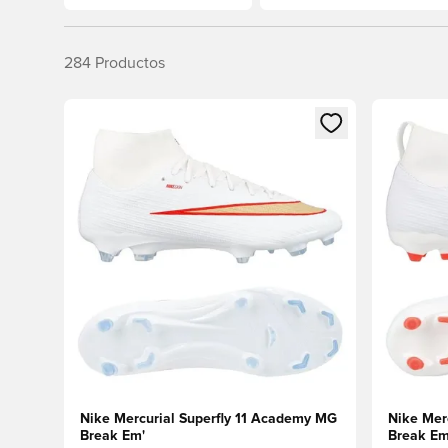
284
Productos
Abre un modal para iniciar sesión o registrarse como
Abre un m
Nike Mercurial Superfly 11 Academy MG
Nike Mer
Break Em'
Break E