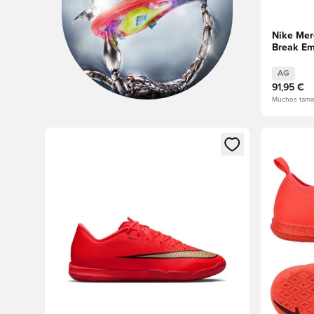
Nike Mer
Break E
AG
91,95 €
Muchos tama
Abre un modal para iniciar sesión o registrarse como
Abre un m