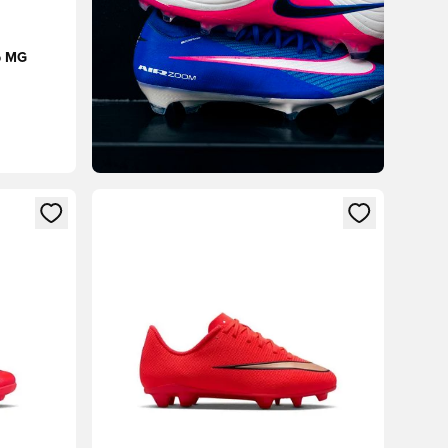
ub MG
sión o registrarse como miembro
Abre un modal para iniciar sesión o registrarse 