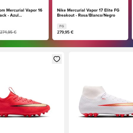
om Mercurial Vapor 16
Nike Mercurial Vapor 17 Elite FG
ack - Azul
Breakout - Rosa/Blanco/Negro
co
FG
274,95 €
279,95 €
 miembro
odal para iniciar sesión o registrarse como miembro
Abre un modal para iniciar se