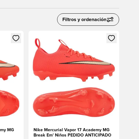
Filtros y ordenación
sión o registrarse como miembro
Abre un modal para iniciar sesión o registrarse 
demy MG
Nike Mercurial Vapor 17 Academy MG
Break Em' Niños PEDIDO ANTICIPADO