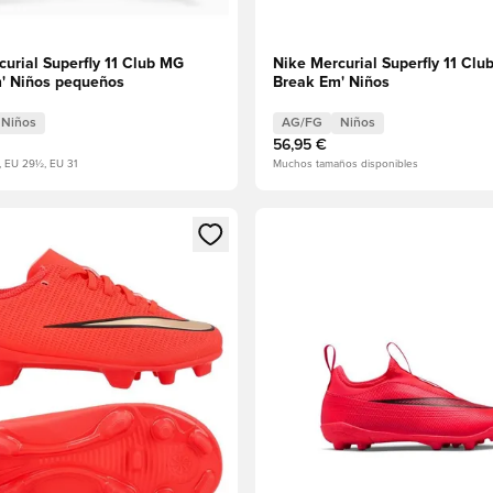
curial Superfly 11 Club MG
Nike Mercurial Superfly 11 Cl
' Niños pequeños
Break Em' Niños
Niños
AG/FG
Niños
56,95 €
, EU 29½, EU 31
Muchos tamaños disponibles
 miembro
odal para iniciar sesión o registrarse como miembro
Abre un modal para iniciar se