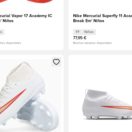
curial Vapor 17 Academy IC
Nike Mercurial Superfly 11 Ac
' Niños
Break Em' Niños
os
TF
Niños
77,95 €
ños disponibles
Muchos tamaños disponibles
 miembro
odal para iniciar sesión o registrarse como miembro
Abre un modal para iniciar se