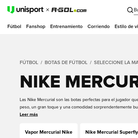
B
Fútbol
Fanshop
Entrenamiento
Corriendo
Estilo de v
FÚTBOL
BOTAS DE FÚTBOL
SELECCIONE LA M
NIKE MERCUR
Las Nike Mercurial son las botas perfectas para el jugador qu
peso, un gran toque y una comodidad sorprendentemente bue
Mercurial son perfectas para el jugador rápido que no teme 
Leer más
importa. Las botas Nike Mercurial están disponibles en tallas 
variedad de superficies diferentes. Compre su par en línea e
Vapor Mercurial Nike
Nike Mercurial Superfly
la bandera que elija, siempre a buenos precios y con entrega 