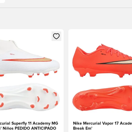
 miembro
odal para iniciar sesión o registrarse como miembro
Abre un modal para iniciar se
curial Superfly 11 Academy MG
Nike Mercurial Vapor 17 Aca
m' Niños PEDIDO ANTICIPADO
Break Em'