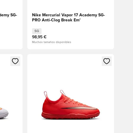
ademy SG-
Nike Mercurial Vapor 17 Academy SG-
PRO Anti-Clog Break Em'
SG
98,95 €
Muchos tamaños disponibles
sión o registrarse como miembro
Abre un modal para iniciar sesión o registrarse 