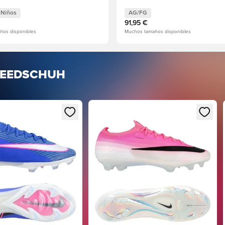
Niños
AG/FG
91,95 €
ños disponibles
Muchos tamaños disponibles
SPEEDSCHUH
omo miembro
al para iniciar sesión o registrarse como miembro
Abre un modal para iniciar sesión o 