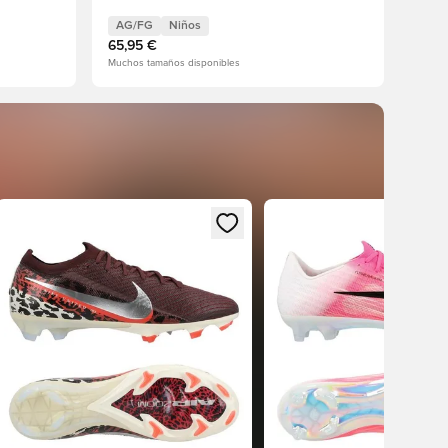
AG/FG
Niños
65,95 €
Muchos tamaños disponibles
registrarse como miembro
Abre un modal para iniciar sesión o registrarse como miembro
Abre un modal para inici