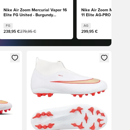
Nike Air Zoom Mercurial Vapor 16
Nike Air Zoom Mercurial S
Elite FG United - Burgundy
11 Elite AG-PRO Breakout 
Crush/Plata metalizada/Universal
Rosa/Blanco/Negro
Red/Fósil
FG
AG
238,95 €
279,95 €
299,95 €
sión o registrarse como miembro
Abre un modal para iniciar sesión o registrarse 