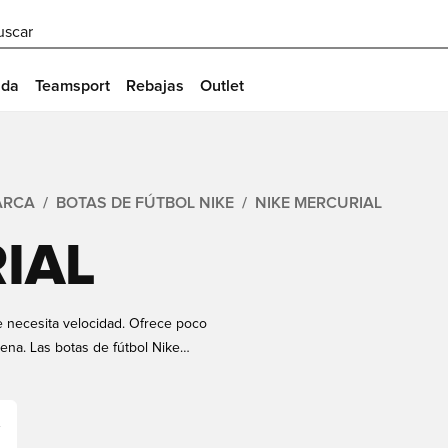
uscar
ida
Teamsport
Rebajas
Outlet
ARCA
BOTAS DE FÚTBOL NIKE
NIKE MERCURIAL
IAL
e necesita velocidad. Ofrece poco
na. Las botas de fútbol Nike
dar un paso adelante cuando más
para niños y adultos y para una
n Unisportstore y añada el nombre y
rápida.