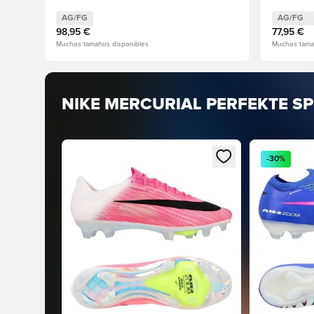
AG/FG
AG/FG
98,95 €
77,95 €
Muchos tamaños disponibles
Muchos tama
NIKE MERCURIAL PERFEKTE 
Abre un modal para iniciar sesión o registrarse c
Abre un mod
-30%