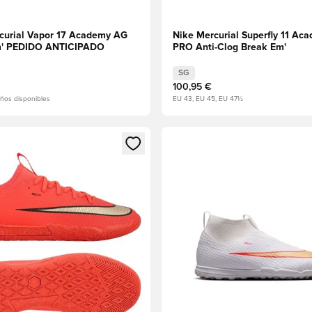
curial Vapor 17 Academy AG
Nike Mercurial Superfly 11 Ac
m' PEDIDO ANTICIPADO
PRO Anti-Clog Break Em'
SG
100,95 €
ños disponibles
EU 43, EU 45, EU 47½
 miembro
odal para iniciar sesión o registrarse como miembro
Abre un modal para iniciar se