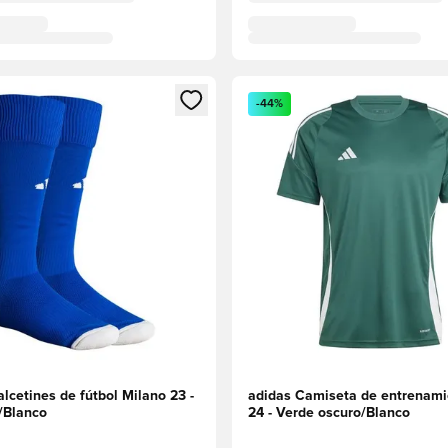
 miembro
odal para iniciar sesión o registrarse como miembro
Abre un modal para iniciar se
-44%
lcetines de fútbol Milano 23 -
adidas Camiseta de entrenami
l/Blanco
24 - Verde oscuro/Blanco