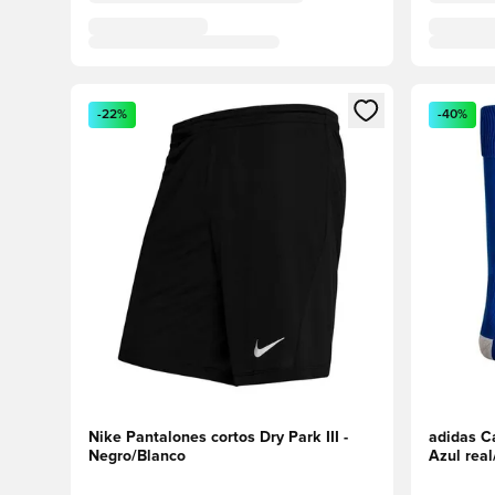
Abre un modal para iniciar sesión o registrarse como
Abre un m
-22%
-40%
Nike Pantalones cortos Dry Park III -
adidas Ca
Negro/Blanco
Azul rea