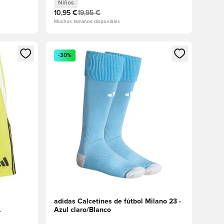
Niños
10,95 €
19,95 €
Muchos tamaños disponibles
sión o registrarse como miembro
Abre un modal para iniciar sesión o registrarse 
-30%
adidas Calcetines de fútbol Milano 23 -
Azul claro/Blanco