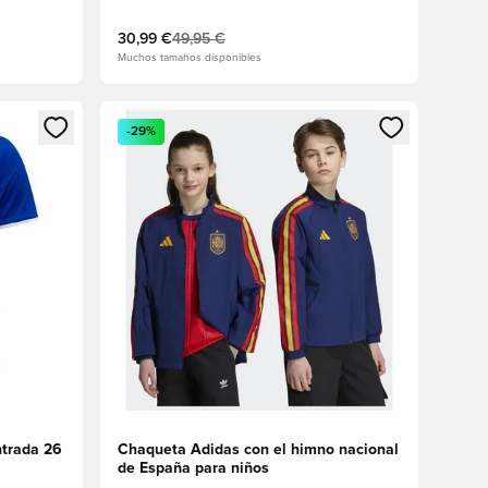
30,99 €
49,95 €
Muchos tamaños disponibles
sión o registrarse como miembro
Abre un modal para iniciar sesión o registrarse 
-29%
ntrada 26
Chaqueta Adidas con el himno nacional
de España para niños