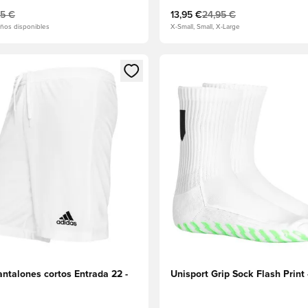
95 €
13,95 €
24,95 €
ños disponibles
X-Small, Small, X-Large
 miembro
odal para iniciar sesión o registrarse como miembro
Abre un modal para iniciar se
ntalones cortos Entrada 22 -
Unisport Grip Sock Flash Print 