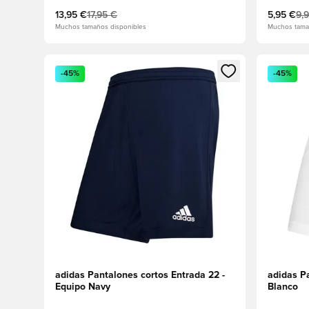
13,95 €
17,95 €
5,95 €
9,
Muchos tamaños disponibles
Muchos tama
Abre un modal para iniciar sesión o registrarse como
Abre un m
-45%
-45%
adidas Pantalones cortos Entrada 22 -
adidas Pa
Equipo Navy
Blanco