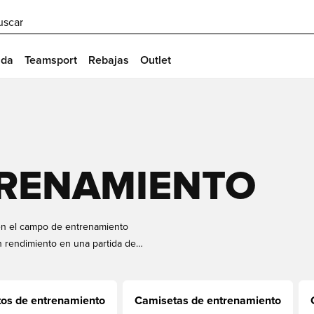
uscar
ida
Teamsport
Rebajas
Outlet
TRENAMIENTO
s en el campo de entrenamiento
n rendimiento en una partida de
Unisport encontrará una amplia
idas, PUMA, Under Armour y muchas
as estaciones, tallas y colores, así
tos de entrenamiento
Camisetas de entrenamiento
 usted y a sus necesidades.