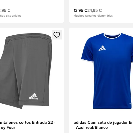
,95 €
13,95 €
24,95 €
ños disponibles
Muchos tamaños disponibles
 miembro
odal para iniciar sesión o registrarse como miembro
Abre un modal para iniciar se
ntalones cortos Entrada 22 -
adidas Camiseta de jugador E
rey Four
- Azul real/Blanco