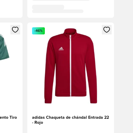
sión o registrarse como miembro
Abre un modal para iniciar sesión o registrarse 
-46%
ento Tiro
adidas Chaqueta de chándal Entrada 22
- Rojo