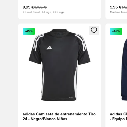
9,95 €
17,95 €
9,95 €
17,
X-Small, Small, X-Large, XX-Large
Muchos tama
Abre un modal para iniciar sesión o registrarse como
Abre un m
-45%
-46%
adidas Camiseta de entrenamiento Tiro
adidas C
24 - Negro/Blanco Niños
- Equipo