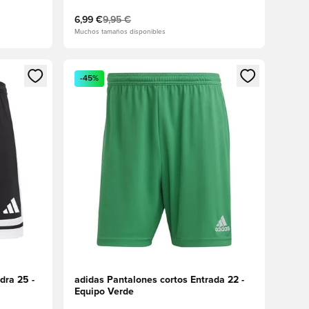
6,99 €
9,95 €
Muchos tamaños disponibles
sión o registrarse como miembro
Abre un modal para iniciar sesión o registrarse 
-45%
dra 25 -
adidas Pantalones cortos Entrada 22 -
Equipo Verde