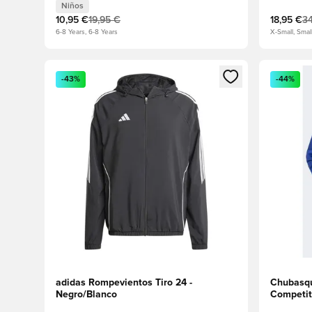
Niños
10,95 €
19,95 €
18,95 €
34
6-8 Years, 6-8 Years
X-Small, Smal
Abre un modal para iniciar sesión o registrarse como
Abre un m
-43%
-44%
adidas Rompevientos Tiro 24 -
Chubasqu
Negro/Blanco
Competit