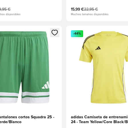
9,95 €
15,99 €
22,95 €
ños disponibles
Muchos tamaños disponibles
 miembro
odal para iniciar sesión o registrarse como miembro
Abre un modal para iniciar se
-44%
antalones cortos Squadra 25 -
adidas Camiseta de entrenami
erde/Blanco
24 - Team Yellow/Core Black/B