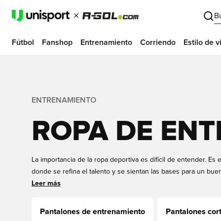
B
Fútbol
Fanshop
Entrenamiento
Corriendo
Estilo de v
ENTRENAMIENTO
ROPA DE EN
La importancia de la ropa deportiva es difícil de entender. E
donde se refina el talento y se sientan las bases para un bue
combate y, por supuesto, debe tener el equipo adecuado. En 
Leer más
gama de ropa deportiva de las principales marcas: Nike, Ad
más. Encontrará ropa de entrenamiento que se adapta a todas l
Pantalones de entrenamiento
Pantalones cor
que estamos seguros de que encontrará algo que se adapte a