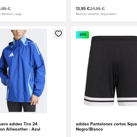
,95 €
13,95 €
24,95 €
l, Medium, Large
Muchos tamaños disponibles
 miembro
odal para iniciar sesión o registrarse como miembro
Abre un modal para iniciar se
-30%
ero adidas Tiro 24
adidas Pantalones cortos Squa
on Allweather - Azul
Negro/Blanco