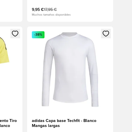
9,95 €
17,95 €
Muchos tamaños disponibles
sión o registrarse como miembro
Abre un modal para iniciar sesión o registrarse 
-38%
ento Tiro
adidas Capa base Techfit - Blanco
lanco
Mangas largas