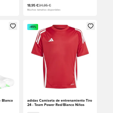
18,95 €
34,95 €
Muchos tamaños disponibles
sión o registrarse como miembro
Abre un modal para iniciar sesión o registrarse 
-45%
- Blanco
adidas Camiseta de entrenamiento Tiro
24 - Team Power Red/Blanco Niños