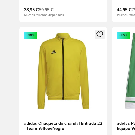
33,95 €
59,95 €
44,95 €
7
Muchos tamaños disponibles
Muchos tama
Abre un modal para iniciar sesión o registrarse como
Abre un m
-46%
-30%
adidas Chaqueta de chándal Entrada 22
adidas P
- Team Yellow/Negro
Equipo V