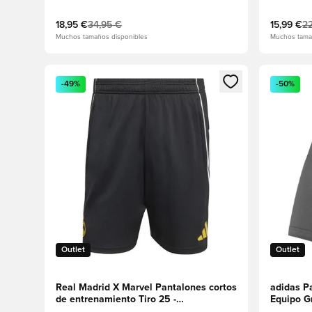
18,95 €
34,95 €
15,99 €
22
Muchos tamaños disponibles
Muchos tama
Abre un modal para iniciar sesión o registrarse como
Abre un m
-49%
-50%
Outlet
Outlet
Real Madrid X Marvel Pantalones cortos
adidas Pa
de entrenamiento Tiro 25 -
Equipo G
Negro/Blanco/Oro audaz