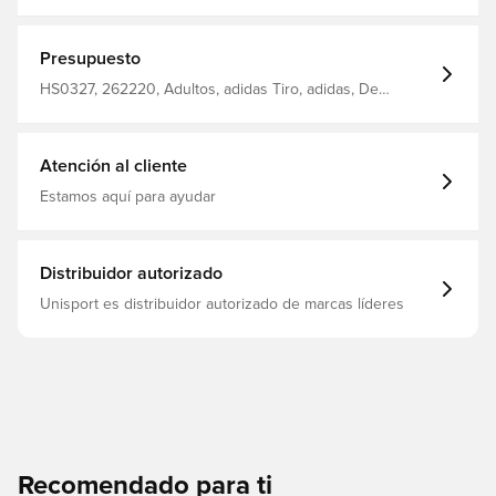
del cuerpo y lo deja cómodo, seco y fresco Orificios para
los pulgares, que proporcionan un ajuste perfecto y una
camiseta de entrenamiento que mantiene su forma Con
cremallera de un cuarto de largo Corte ajustado Hecho
Presupuesto
de poliéster 100% reciclado.
HS0327, 262220, Adultos, adidas Tiro, adidas, De
hombre, Camisetas de entrenamiento, Mangas largas,
Rojo
Atención al cliente
Estamos aquí para ayudar
Distribuidor autorizado
Unisport es distribuidor autorizado de marcas líderes
Recomendado para ti