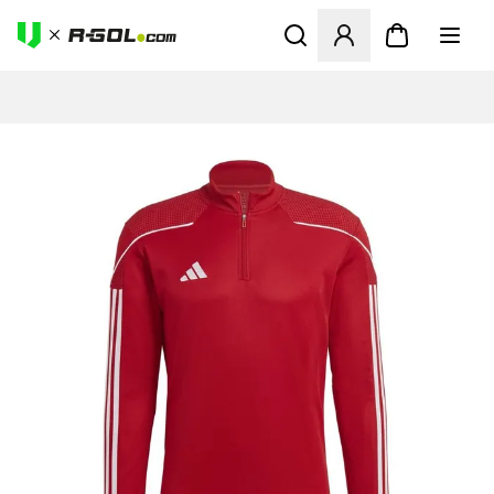
Abre un modal para iniciar 