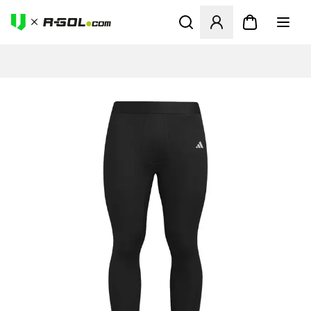
Abre un modal para iniciar 