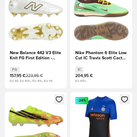
New Balance 442 V3 Elite
Nike Phantom 6 Elite Low
Knit FG First Edition -
Cut IC Travis Scott Cactus
Blanco/Oro metálico
Jack - Verde/Oro metálico
EDICIÓN LIMITADA
EDICIÓN LIMITADA
FG
IC
157,95 €
223,95 €
204,95 €
EU 40, EU 40½, EU 41½, EU 44
EU 40½
Abre un modal para iniciar sesión o registrarse como miembr
Abre un modal para iniciar se
-24%