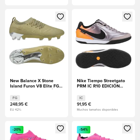
Abre un modal para iniciar sesión o registrarse como miembr
Abre un modal para iniciar se
New Balance X Stone
Nike Tiempo Streetgato
Island Furon V8 Elite FG -
PRM IC R10 EDICIÓN
Boulder/Plata EDICIÓN
LIMITADA
LIMITADA
FG
IC
248,95 €
91,95 €
EU 42½
Muchos tamaños disponibles
Abre un modal para iniciar sesión o registrarse como miembr
Abre un modal para iniciar se
-20%
-54%