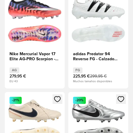
Nike Mercurial Vapor 17
adidas Predator 94
Elite AG-PRO Scorpion -
Reverse FG - Calzado
Azul/Rojo/Plateado
blanco/Core Black
metalizado EDICIÓN
EDICIÓN LIMITADA
AG
FG
LIMITADA
279,95 €
225,95 €
299,95 €
EU 43
Muchos tamaños disponibles
Abre un modal para iniciar sesión o registrarse como miembr
Abre un modal para iniciar se
-21%
-20%