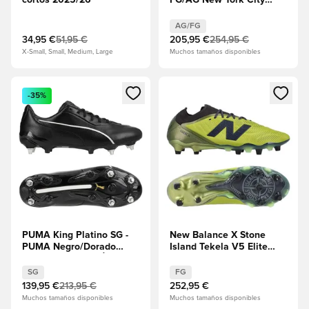
cortos 2025/26
FG/AG New York City
Edition - Azul
helado/Gelatina de
AG/FG
menta/Sparkling Green
34,95 €
51,95 €
205,95 €
254,95 €
X-Small, Small, Medium, Large
Muchos tamaños disponibles
Abre un modal para iniciar sesión o registrarse como miembr
Abre un modal para iniciar se
-35%
PUMA King Platino SG -
New Balance X Stone
PUMA Negro/Dorado
Island Tekela V5 Elite
metalizado EDICIÓN
Low Cut FG - Verde/Negro
LIMITADA
EDICIÓN LIMITADA
SG
FG
139,95 €
213,95 €
252,95 €
Muchos tamaños disponibles
Muchos tamaños disponibles