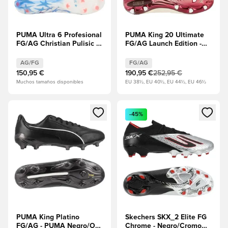
PUMA Ultra 6 Profesional
PUMA King 20 Ultimate
FG/AG Christian Pulisic X
FG/AG Launch Edition -
Kid Super - PUMA
Almendra
White/Pink Lilac/Dusky
azucarada/Berenjena/PUMA
AG/FG
FG/AG
Blue EDICIÓN LIMITADA
Oro/PUMA Negro
150,95 €
190,95 €
252,95 €
EDICIÓN LIMITADA
Muchos tamaños disponibles
EU 38½, EU 40½, EU 44½, EU 46½
Abre un modal para iniciar sesión o registrarse como miembr
Abre un modal para iniciar se
-45%
PUMA King Platino
Skechers SKX_2 Elite FG
FG/AG - PUMA Negro/Oro
Chrome - Negro/Cromo