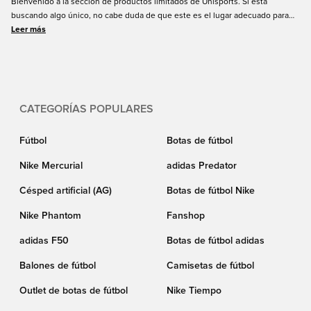
Bienvenido a la sección de productos limitados de Unisports. Si está
buscando algo único, no cabe duda de que este es el lugar adecuado para
estar. En esta sección podrá tener en sus manos un número limitado de
Leer más
botas de fútbol, camisetas de fútbol, ropa deportiva y mucho más, todas de
algunas de las marcas deportivas más importantes del mundo. Recibimos
constantemente nuevos productos limitados, así que esté atento a esta
página, nunca se sabe cuándo saldrá el próximo producto limitado.
CATEGORÍAS POPULARES
Fútbol
Botas de fútbol
Nike Mercurial
adidas Predator
Césped artificial (AG)
Botas de fútbol Nike
Nike Phantom
Fanshop
adidas F50
Botas de fútbol adidas
Balones de fútbol
Camisetas de fútbol
Outlet de botas de fútbol
Nike Tiempo