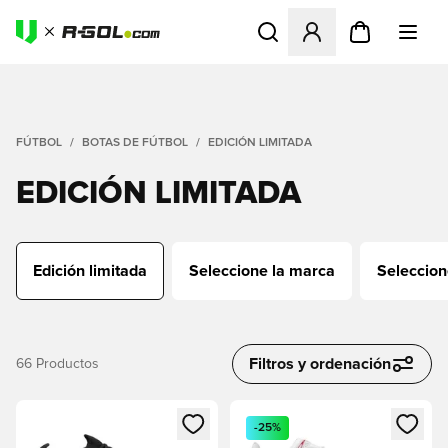
Abre un modal para iniciar 
FÚTBOL
BOTAS DE FÚTBOL
EDICIÓN LIMITADA
EDICIÓN LIMITADA
Edición limitada
Seleccione la marca
Seleccion
Filtros y ordenación
66
Productos
Abre un modal para iniciar sesión o registrarse como miembr
Abre un modal para iniciar se
-25%