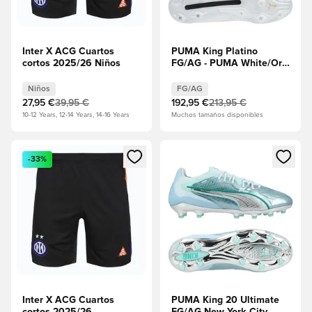
Inter X ACG Cuartos
PUMA King Platino
cortos 2025/26 Niños
FG/AG - PUMA White/Oro
metálico/PUMA Negro
EDICIÓN LIMITADA
Niños
FG/AG
27,95 €
39,95 €
192,95 €
213,95 €
10-12 Years, 12-14 Years, 14-16 Years
Muchos tamaños disponibles
Abre un modal para iniciar sesión o registrarse como miembr
Abre un modal para iniciar se
-33%
Inter X ACG Cuartos
PUMA King 20 Ultimate