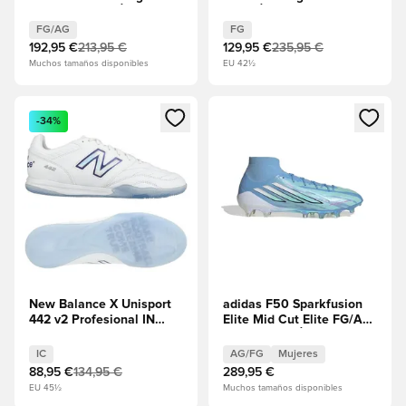
metálico EDICIÓN
EDICIÓN LIMITADA
LIMITADA
FG/AG
FG
192,95 €
213,95 €
129,95 €
235,95 €
Muchos tamaños disponibles
EU 42½
Abre un modal para iniciar sesión o registrarse como miembr
Abre un modal para iniciar se
-34%
New Balance X Unisport
adidas F50 Sparkfusion
442 v2 Profesional IN
Elite Mid Cut Elite FG/AG
Dream Maker - Blanco
Trinity EDICIÓN LIMITADA
EDICIÓN LIMITADA
PEDIDO ANTICIPADO
IC
AG/FG
Mujeres
88,95 €
134,95 €
289,95 €
EU 45½
Muchos tamaños disponibles