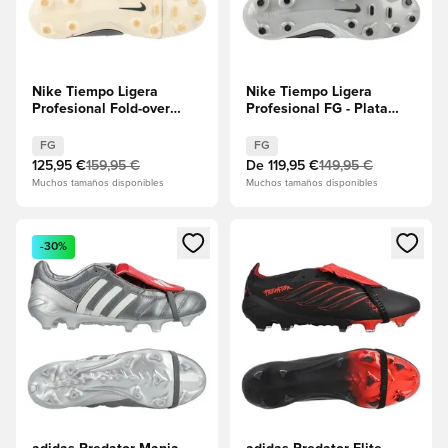
Nike Tiempo Ligera
Nike Tiempo Ligera
Profesional Fold-over
Profesional FG - Plata
Tongue FG R10 - Perla
metalizada/Negro
blanca/Obsidiana oscura
EDICIÓN LIMITADA
FG
FG
EDICIÓN LIMITADA
125,95 €
159,95 €
De
119,95 €
149,95 €
Muchos tamaños disponibles
Muchos tamaños disponibles
Abre un modal para iniciar sesión o registrarse como miembr
Abre un modal para iniciar se
-30%