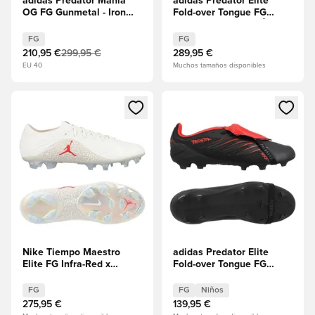
adidas Predator Mania
adidas Predator Elite
OG FG Gunmetal - Iron
Fold-over Tongue FG
Metal/Grey Two/Rubí puro
Leather Tech EDICIÓN
EDICIÓN LIMITADA
LIMITADA
FG
FG
210,95 €
299,95 €
289,95 €
EU 40
Muchos tamaños disponibles
Abre un modal para iniciar sesión o registrarse como miembr
Abre un modal para iniciar se
Nike Tiempo Maestro
adidas Predator Elite
Elite FG Infra-Red x
Fold-over Tongue FG
Jordan - Navegar
Leather Tech Niños
EDICIÓN LIMITADA
EDICIÓN LIMITADA
FG
FG
Niños
275,95 €
139,95 €