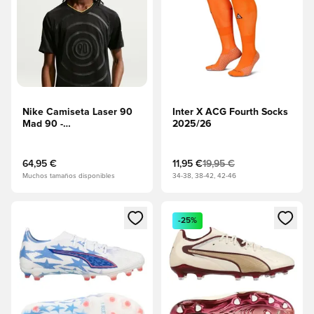
Nike Camiseta Laser 90
Inter X ACG Fourth Socks
Mad 90 -
2025/26
Negro/Aligerando
EDICIÓN LIMITADA
64,95 €
11,95 €
19,95 €
Muchos tamaños disponibles
34-38, 38-42, 42-46
Abre un modal para iniciar sesión o registrarse como miembr
Abre un modal para iniciar se
-25%