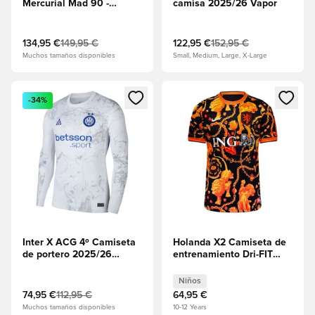
Mercurial Mad 90 -
camisa 2025/26 Vapor
Negro/Blanco/Amarillo
EDICIÓN LIMITADA
134,95 €
149,95 €
122,95 €
152,95 €
Muchos tamaños disponibles
Small, Medium, Large, X-Large
Abre un modal para iniciar sesión o registrarse como miembr
Abre un modal para iniciar se
-34%
Inter X ACG 4º Camiseta
Holanda X2 Camiseta de
de portero 2025/26
entrenamiento Dri-FIT
Mangas largas
Academy Pro Antes del
partido Copa del Mundo
Niños
2026 - Negro Niños
74,95 €
112,95 €
64,95 €
Muchos tamaños disponibles
10-12 Years