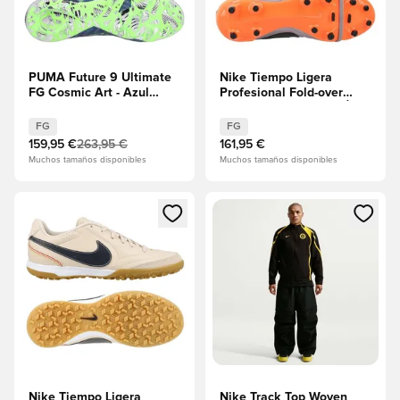
PUMA Future 9 Ultimate
Nike Tiempo Ligera
FG Cosmic Art - Azul
Profesional Fold-over
persa/Geco verde/Puma
Tongue FG R10 EDICIÓN
Plata EDICIÓN LIMITADA
LIMITADA
FG
FG
159,95 €
263,95 €
161,95 €
Muchos tamaños disponibles
Muchos tamaños disponibles
Abre un modal para iniciar sesión o registrarse como miembr
Abre un modal para iniciar se
Nike Tiempo Ligera
Nike Track Top Woven