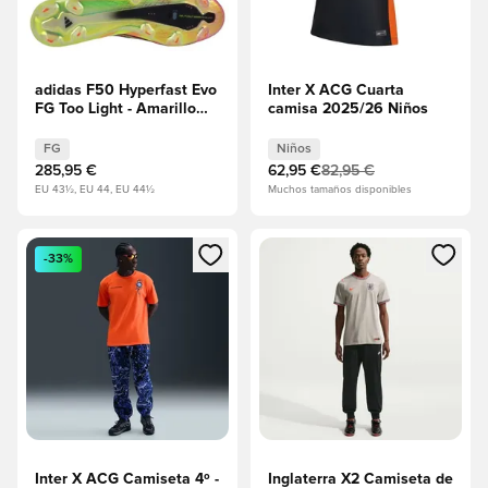
adidas F50 Hyperfast Evo
Inter X ACG Cuarta
FG Too Light - Amarillo
camisa 2025/26 Niños
solar/Core Black/Solar
Turquoise EDICIÓN
FG
Niños
LIMITADA
285,95 €
62,95 €
82,95 €
EU 43½, EU 44, EU 44½
Muchos tamaños disponibles
Abre un modal para iniciar sesión o registrarse como miembr
Abre un modal para iniciar se
-33%
Inter X ACG Camiseta 4º -
Inglaterra X2 Camiseta de