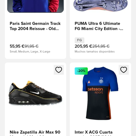
Paris Saint Germain Track
PUMA Ultra 6 Ultimate
Top 2004 Reissue - Old
FG Miami City Edition -
Royal/Rojo
Rose Dust/Menta
universitario/Blanco
eléctrica/PUMA Oro/Blue
FG
EDICIÓN LIMITADA
Crystal
55,95 €
91,95 €
205,95 €
254,95 €
Small, Medium, Large, X-Large
Muchos tamaños disponibles
Abre un modal para iniciar sesión o registrarse como miembr
Abre un modal para iniciar se
-20%
Nike Zapatilla Air Max 90
Inter X ACG Cuarta