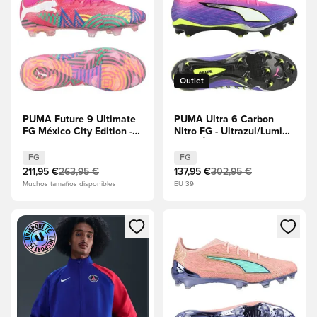
Outlet
PUMA Future 9 Ultimate
PUMA Ultra 6 Carbon
FG México City Edition -
Nitro FG - Ultrazul/Lumin
Engalanado/Verde
EDICIÓN LIMITADA
cubierto de hierba/Racing
FG
FG
Blue/Yellow Blaze
211,95 €
263,95 €
137,95 €
302,95 €
Muchos tamaños disponibles
EU 39
Abre un modal para iniciar sesión o registrarse como miembr
Abre un modal para iniciar se