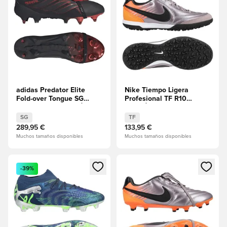
adidas Predator Elite
Nike Tiempo Ligera
Fold-over Tongue SG
Profesional TF R10
Leather Tech EDICIÓN
EDICIÓN LIMITADA
LIMITADA
SG
TF
289,95 €
133,95 €
Muchos tamaños disponibles
Muchos tamaños disponibles
Abre un modal para iniciar sesión o registrarse como miembr
Abre un modal para iniciar se
-39%