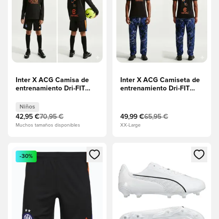
Inter X ACG Camisa de
Inter X ACG Camiseta de
entrenamiento Dri-FIT
entrenamiento Dri-FIT
Academy Pro Antes del
Academy Pro Antes del
partido Warm 4º -
partido 4º -
Niños
Negro/Naranja de
Negro/Naranja de
42,95 €
70,95 €
49,99 €
65,95 €
seguridad Niños
seguridad
Muchos tamaños disponibles
XX-Large
Abre un modal para iniciar sesión o registrarse como miembr
Abre un modal para iniciar se
-30%