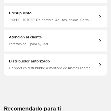
adidas diseñados para el rendimiento y el estilo Cordón
elástico en la cintura AEROREADY lo mantiene seco,
fresco y cómodo Ajuste normal 100% poliéster reciclado
Presupuesto
JH3410, 407089, De hombre, Adultos, adidas, Corto,
adidas Squadra, Pantalones cortos de fútbol, Azul
Atención al cliente
Estamos aquí para ayudar
Distribuidor autorizado
Unisport es distribuidor autorizado de marcas líderes
Recomendado para ti