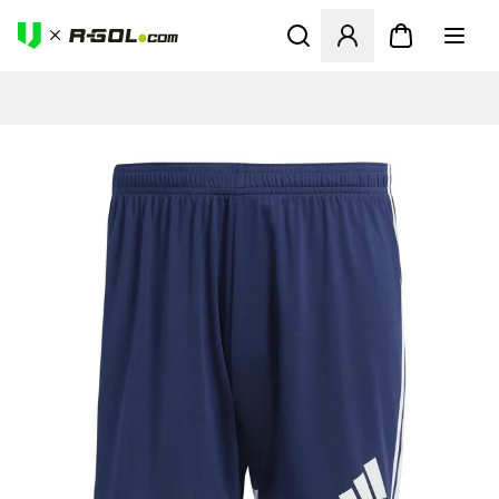
Abre un modal para iniciar 