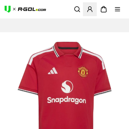
Abre un modal para iniciar 