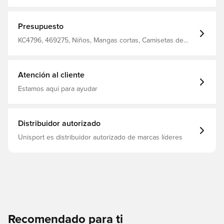
CLIMACOOL Corte regular Fabricado con poliéster 100%
reciclado.
Presupuesto
KC4796, 469275, Niños, Mangas cortas, Camisetas de
fans, Kits para el hogar, Camisetas de fútbol, De hombre,
Mujeres, adidas, Rojo, 2026/27
Atención al cliente
Estamos aquí para ayudar
Distribuidor autorizado
Unisport es distribuidor autorizado de marcas líderes
Recomendado para ti