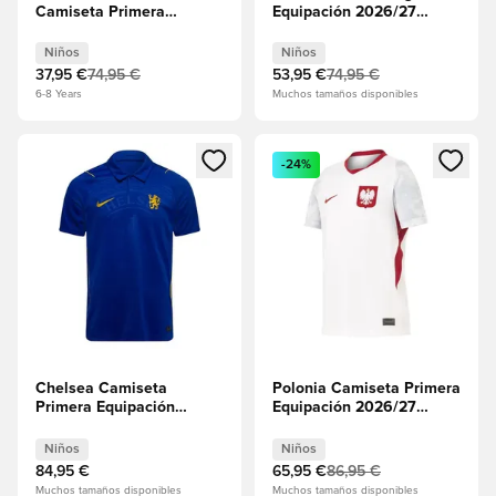
Camiseta Primera
Equipación 2026/27
Equipación 2025/26
Niños
Niños
Niños
Niños
37,95 €
74,95 €
53,95 €
74,95 €
6-8 Years
Muchos tamaños disponibles
Abre un modal para iniciar sesión o registrarse como miembr
Abre un modal para iniciar se
-24%
Chelsea Camiseta
Polonia Camiseta Primera
Primera Equipación
Equipación 2026/27
2026/27 Niños
Niños
Niños
Niños
84,95 €
65,95 €
86,95 €
Muchos tamaños disponibles
Muchos tamaños disponibles