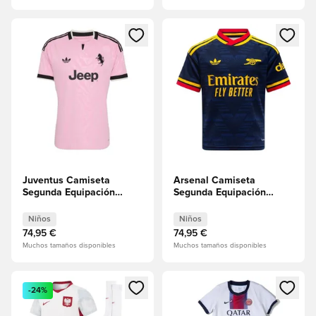
Abre un modal para iniciar sesión o registrarse como miembr
Abre un modal para iniciar se
Juventus Camiseta
Arsenal Camiseta
Segunda Equipación
Segunda Equipación
2026/27 Niños
2026/27 Niños
Niños
Niños
74,95 €
74,95 €
Muchos tamaños disponibles
Muchos tamaños disponibles
Abre un modal para iniciar sesión o registrarse como miembr
Abre un modal para iniciar se
-24%