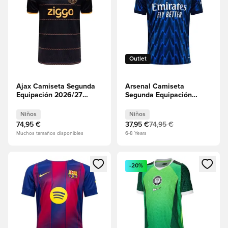
Outlet
Ajax Camiseta Segunda
Arsenal Camiseta
Equipación 2026/27
Segunda Equipación
Niños
2025/26 Niños
Niños
Niños
74,95 €
37,95 €
74,95 €
Muchos tamaños disponibles
6-8 Years
Abre un modal para iniciar sesión o registrarse como miembr
Abre un modal para iniciar se
-20%