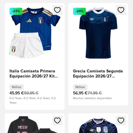
Abre un modal para iniciar sesión o registrarse como miembr
Abre un modal para iniciar se
-23%
-24%
Italia Camiseta Primera
Grecia Camiseta Segunda
Equipación 2026/27 Kit
Equipación 2026/27
para bebés Niños
Niños
Niños
Niños
45,95 €
59,95 €
56,95 €
74,95 €
0-2 Years, 0-2 Years, 0-2 Years, 0-2
Muchos tamaños disponibles
Years
Abre un modal para iniciar sesión o registrarse como miembr
Abre un modal para iniciar se