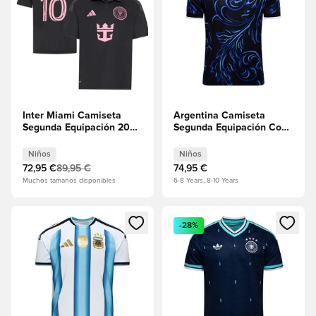
Inter Miami Camiseta
Argentina Camiseta
Segunda Equipación 2026
Segunda Equipación Copa
Messi 10 Niños
del Mundo 2026 Niños
Niños
Niños
72,95 €
89,95 €
74,95 €
Muchos tamaños disponibles
6-8 Years, 8-10 Years
Abre un modal para iniciar sesión o registrarse como miembr
Abre un modal para iniciar se
-28%