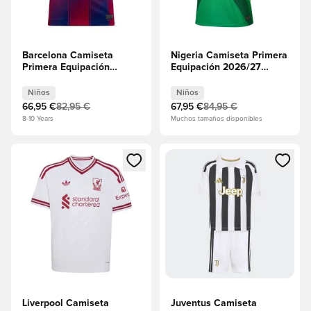
Barcelona Camiseta
Nigeria Camiseta Primera
Primera Equipación
Equipación 2026/27
2025/26 Niños
Niños
Niños
Niños
66,95 €
82,95 €
67,95 €
84,95 €
8-10 Years
Muchos tamaños disponibles
Abre un modal para iniciar sesión o registrarse como miembr
Abre un modal para iniciar se
Liverpool Camiseta
Juventus Camiseta