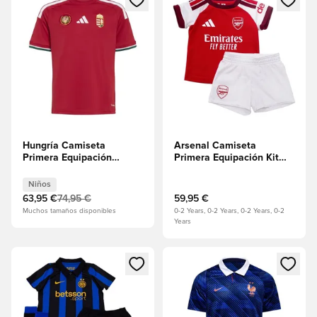
Hungría Camiseta
Arsenal Camiseta
Primera Equipación
Primera Equipación Kit
2026/27 Niños
para bebés Niños
Niños
63,95 €
74,95 €
59,95 €
Muchos tamaños disponibles
0-2 Years, 0-2 Years, 0-2 Years, 0-2
Years
Abre un modal para iniciar sesión o registrarse como miembr
Abre un modal para iniciar se