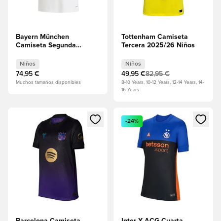
Bayern München
Tottenham Camiseta
Camiseta Segunda
Tercera 2025/26 Niños
Equipación 2026/27
Niños
Niños
Niños
74,95 €
49,95 €
82,95 €
Muchos tamaños disponibles
8-10 Years, 10-12 Years, 12-14 Years, 14-
16 Years
Abre un modal para iniciar sesión o registrarse como miembr
Abre un modal para iniciar se
-24%
Barcelona Camiseta
Inter X ACG Cuarta