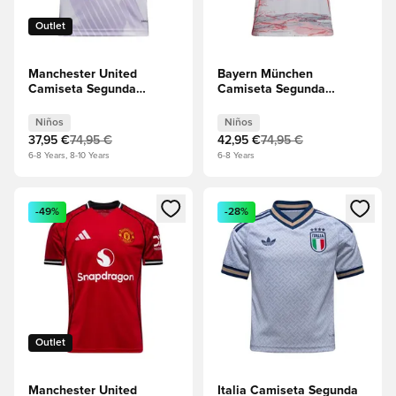
Outlet
Manchester United
Bayern München
Camiseta Segunda
Camiseta Segunda
Equipación 2025/26
Equipación 2025/26
Niños
Niños
Niños
Niños
37,95 €
74,95 €
42,95 €
74,95 €
6-8 Years, 8-10 Years
6-8 Years
Abre un modal para iniciar sesión o registrarse como miembr
Abre un modal para iniciar se
-49%
-28%
Outlet
Manchester United
Italia Camiseta Segunda