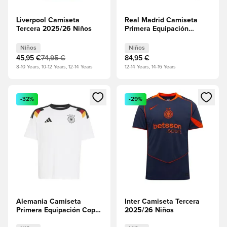
Liverpool Camiseta
Real Madrid Camiseta
Tercera 2025/26 Niños
Primera Equipación
2026/27 Niños Mangas
largas
Niños
Niños
45,95 €
74,95 €
84,95 €
8-10 Years, 10-12 Years, 12-14 Years
12-14 Years, 14-16 Years
Abre un modal para iniciar sesión o registrarse como miembr
Abre un modal para iniciar se
-32%
-29%
Alemania Camiseta
Inter Camiseta Tercera
Primera Equipación Copa
2025/26 Niños
del Mundo 2026 Fan