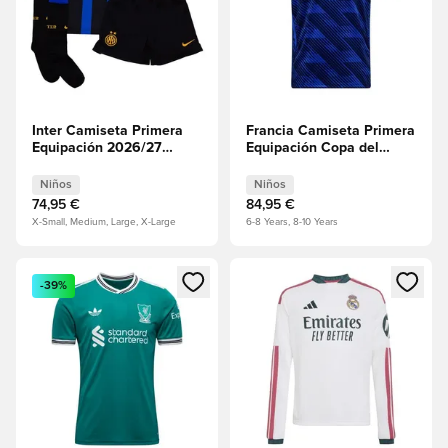
Inter Camiseta Primera
Francia Camiseta Primera
Equipación 2026/27
Equipación Copa del
Minikit Niños
Mundo 2026 Niños
Niños
Niños
74,95 €
84,95 €
X-Small, Medium, Large, X-Large
6-8 Years, 8-10 Years
Abre un modal para iniciar sesión o registrarse como miembr
Abre un modal para iniciar se
-39%