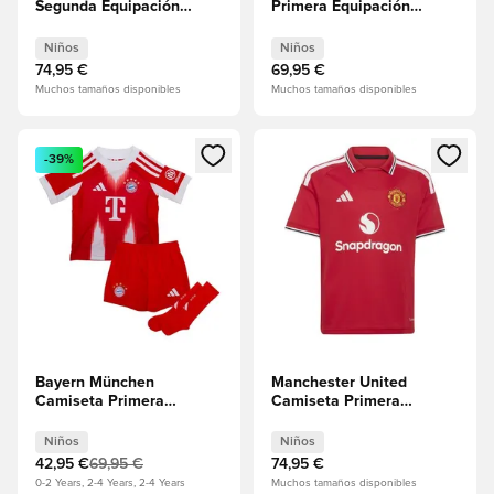
Segunda Equipación
Primera Equipación
2026/27 Niños
2026/27 Minikit Niños
Niños
Niños
74,95 €
69,95 €
Muchos tamaños disponibles
Muchos tamaños disponibles
Abre un modal para iniciar sesión o registrarse como miembr
Abre un modal para iniciar se
-39%
Bayern München
Manchester United
Camiseta Primera
Camiseta Primera
Equipación 2025/26
Equipación 2026/27
Minikit Niños
Niños
Niños
Niños
42,95 €
69,95 €
74,95 €
0-2 Years, 2-4 Years, 2-4 Years
Muchos tamaños disponibles