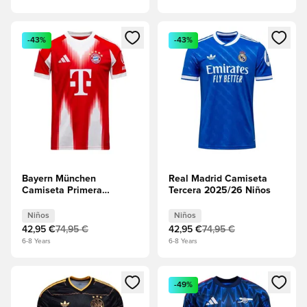
Abre un modal para iniciar sesión o registrarse como miembr
Abre un modal para iniciar se
-43%
-43%
Bayern München
Real Madrid Camiseta
Camiseta Primera
Tercera 2025/26 Niños
Equipación 2025/26
Niños
Niños
Niños
42,95 €
74,95 €
42,95 €
74,95 €
6-8 Years
6-8 Years
Abre un modal para iniciar sesión o registrarse como miembr
Abre un modal para iniciar se
-49%