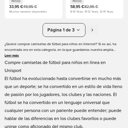
Edition Niños
Niños
Niños
33,95 €
49,95 €
58,95 €
82,95 €
Muchos tamaños disponibles
8-10 Years, 10-12 Years, 12-14 Years
Página 1 de 3
¿Quiere comprar camisetas de fútbol para niños en Internet? Si es así, ha
encontrado oro en esta categoría, en la que guardamos nuestra amplia
selección de camisetas de fútbol para niños. Encontrará camisetas de fútbol
Leer más
para niños de los clubes más importantes del mundo, pero eso es solo la
Compre camisetas de fútbol para niños en línea en
punta del iceberg; tenemos tantas camisetas de fútbol para niños que
Unisport
tardaría horas en enumerarlas todas. No importa si busca su club favorito o
El fútbol ha evolucionado hasta convertirse en mucho más
su jugador favorito, puede encontrar la camiseta aquí mismo, en tallas para
niños, por supuesto. ¡Consiga el suyo hoy mismo en Unisport!
que un deporte; se ha convertido en un estilo de vida lleno
de pasión por los jugadores, los clubes y las naciones. El
fútbol se ha convertido en un lenguaje universal que
cualquier persona con un pariente puede entender; puede
hablar de las diferencias en los clubes favoritos o puede
unirse como aficionado del mismo club.