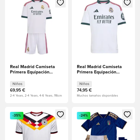
Abre un modal para iniciar sesión o registrarse como miembr
Abre un modal para iniciar se
Real Madrid Camiseta
Real Madrid Camiseta
Primera Equipación
Primera Equipación
2026/27 Minikit Niños
2026/27 Niños
Niños
Niños
69,95 €
74,95 €
2-4 Years, 2-4 Years, 4-6 Years, 116cm
Muchos tamaños disponibles
Abre un modal para iniciar sesión o registrarse como miembr
Abre un modal para iniciar se
-35%
-24%