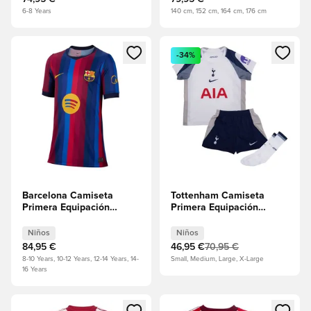
6-8 Years
140 cm, 152 cm, 164 cm, 176 cm
Abre un modal para iniciar sesión o registrarse como miembr
Abre un modal para iniciar se
-34%
Barcelona Camiseta
Tottenham Camiseta
Primera Equipación
Primera Equipación
2026/27 Niños
2025/26 Minikit Niños
Niños
Niños
84,95 €
46,95 €
70,95 €
8-10 Years, 10-12 Years, 12-14 Years, 14-
Small, Medium, Large, X-Large
16 Years
Abre un modal para iniciar sesión o registrarse como miembr
Abre un modal para iniciar se