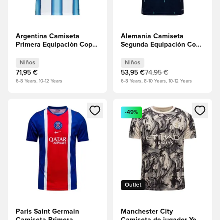
Argentina Camiseta
Alemania Camiseta
Primera Equipación Copa
Segunda Equipación Copa
del Mundo 2026 Niños
del Mundo 2026 Niños
Niños
Niños
71,95 €
53,95 €
74,95 €
6-8 Years, 10-12 Years
6-8 Years, 8-10 Years, 10-12 Years
Abre un modal para iniciar sesión o registrarse como miembr
Abre un modal para iniciar se
-49%
Outlet
Paris Saint Germain
Manchester City