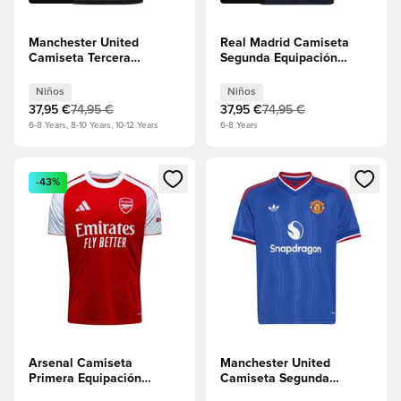
Manchester United
Real Madrid Camiseta
Camiseta Tercera
Segunda Equipación
2025/26 Niños
2025/26 Niños
Niños
Niños
37,95 €
74,95 €
37,95 €
74,95 €
6-8 Years, 8-10 Years, 10-12 Years
6-8 Years
Abre un modal para iniciar sesión o registrarse como miembr
Abre un modal para iniciar se
-43%
Arsenal Camiseta
Manchester United
Primera Equipación
Camiseta Segunda
2025/26 Niños
Equipación 2026/27