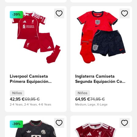
Abre un modal para iniciar sesión o registrarse como miembr
Abre un modal para iniciar se
-39%
Liverpool Camiseta
Inglaterra Camiseta
Primera Equipación
Segunda Equipación Copa
2025/26 Minikit Niños
del Mundo 2026 Minikit
Niños
Niños
Niños
42,95 €
69,95 €
64,95 €
74,95 €
2-4 Years, 2-4 Years, 4-6 Years
Medium, Large, X-Large
Abre un modal para iniciar sesión o registrarse como miembr
Abre un modal para iniciar se
-39%