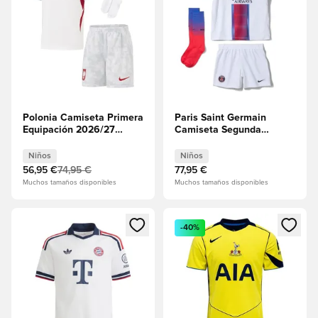
Polonia Camiseta Primera
Paris Saint Germain
Equipación 2026/27
Camiseta Segunda
Minikit Niños
Equipación 2026/27
Minikit Niños
Niños
Niños
56,95 €
74,95 €
77,95 €
Muchos tamaños disponibles
Muchos tamaños disponibles
Abre un modal para iniciar sesión o registrarse como miembr
Abre un modal para iniciar se
-40%