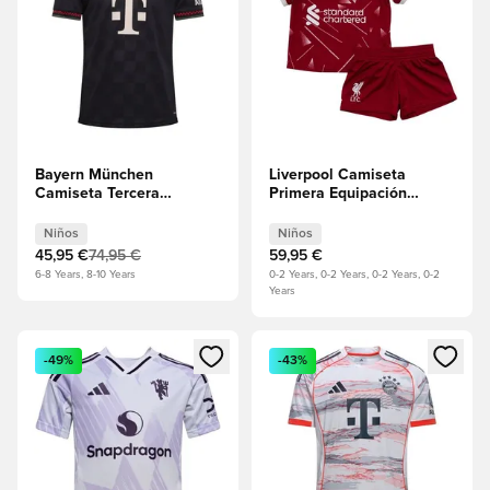
Bayern München
Liverpool Camiseta
Camiseta Tercera
Primera Equipación
2025/26 Niños
2026/27 Kit para bebés
Niños
Niños
Niños
45,95 €
74,95 €
59,95 €
6-8 Years, 8-10 Years
0-2 Years, 0-2 Years, 0-2 Years, 0-2
Years
Abre un modal para iniciar sesión o registrarse como miembr
Abre un modal para iniciar se
-49%
-43%