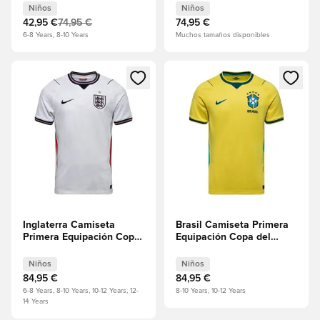
Niños
Niños
Niños
42,95 €
74,95 €
74,95 €
6-8 Years, 8-10 Years
Muchos tamaños disponibles
Abre un modal para iniciar sesión o registrarse como miembr
Abre un modal para iniciar se
Inglaterra Camiseta
Brasil Camiseta Primera
Primera Equipación Copa
Equipación Copa del
del Mundo 2026 Niños
Mundo 2026 Niños
Niños
Niños
84,95 €
84,95 €
6-8 Years, 8-10 Years, 10-12 Years, 12-
8-10 Years, 10-12 Years
14 Years