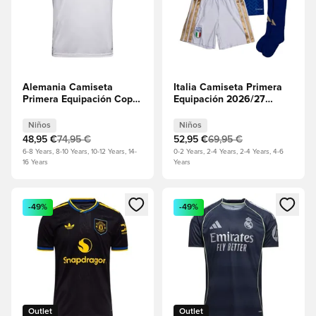
Alemania Camiseta
Italia Camiseta Primera
Primera Equipación Copa
Equipación 2026/27
del Mundo 2026 Niños
Minikit Niños
Niños
Niños
48,95 €
74,95 €
52,95 €
69,95 €
6-8 Years, 8-10 Years, 10-12 Years, 14-
0-2 Years, 2-4 Years, 2-4 Years, 4-6
16 Years
Years
Abre un modal para iniciar sesión o registrarse como miembr
Abre un modal para iniciar se
-49%
-49%
Outlet
Outlet