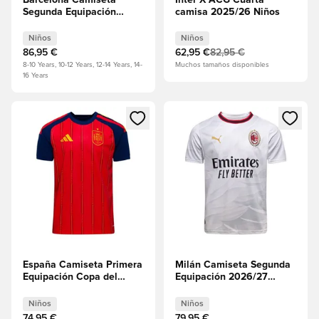
Segunda Equipación
camisa 2025/26 Niños
2026/27 Niños PEDIDO
ANTICIPADO
Niños
Niños
86,95 €
62,95 €
82,95 €
8-10 Years, 10-12 Years, 12-14 Years, 14-
Muchos tamaños disponibles
16 Years
Abre un modal para iniciar sesión o registrarse como miembr
Abre un modal para iniciar se
España Camiseta Primera
Milán Camiseta Segunda
Equipación Copa del
Equipación 2026/27
Mundo 2026 Niños
Niños
Niños
Niños
74,95 €
79,95 €