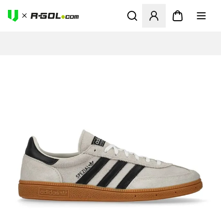
Abre un modal para iniciar 