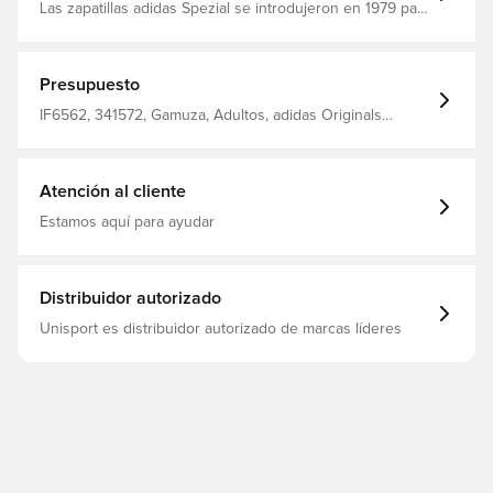
Las zapatillas adidas Spezial se introdujeron en 1979 para
los atletas de balonmano, pero no pasó mucho tiempo
antes de que su innegable estilo abriera un camino más
allá de la pista cubierta. Parte superior de gamuza Forro
sintético Suela de goma gomosa Cierre con cordones
Presupuesto
Corte normal
IF6562, 341572, Gamuza, Adultos, adidas Originals
Spezial, Controlar, Interior (IC), El mejor, Sin calcetín,
Spezial, Zapatillas, adidas Originals, Grey, Mujeres, De
hombre
Atención al cliente
Estamos aquí para ayudar
Distribuidor autorizado
Unisport es distribuidor autorizado de marcas líderes