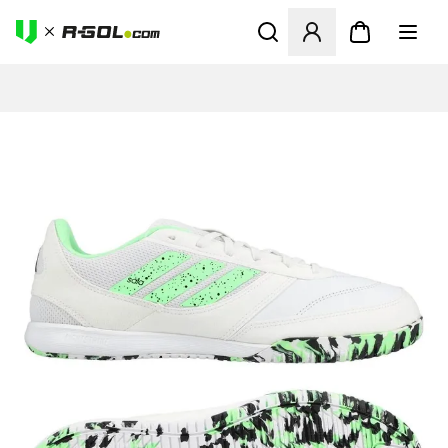
Abre un modal para iniciar 