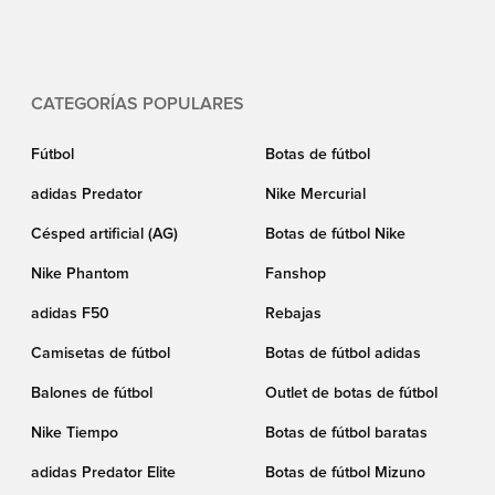
increíblemente geniales. Así que sumérjase en el paquete Skechers Ignite
de abajo, sienta la energía de las botas y compre su par hoy mismo.
CATEGORÍAS POPULARES
Fútbol
Botas de fútbol
adidas Predator
Nike Mercurial
Césped artificial (AG)
Botas de fútbol Nike
Nike Phantom
Fanshop
adidas F50
Rebajas
Camisetas de fútbol
Botas de fútbol adidas
Balones de fútbol
Outlet de botas de fútbol
Nike Tiempo
Botas de fútbol baratas
adidas Predator Elite
Botas de fútbol Mizuno