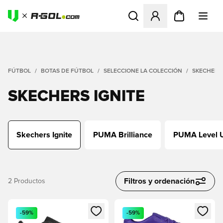
Abre un modal para iniciar 
FÚTBOL
BOTAS DE FÚTBOL
SELECCIONE LA COLECCIÓN
SKECHERS 
SKECHERS IGNITE
Skechers Ignite
PUMA Brilliance
PUMA Level 
Filtros y ordenación
2
Productos
Abre un modal para iniciar sesión o registrarse como miembr
Abre un modal para iniciar se
-59%
-59%