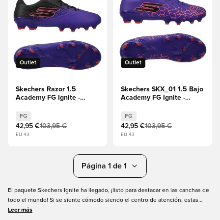
Outlet
Outlet
Skechers Razor 1.5
Skechers SKX_01 1.5 Bajo
Academy FG Ignite -
Academy FG Ignite -
Púrpura
Púrpura
FG
FG
42,95 €
103,95 €
42,95 €
103,95 €
EU 43
EU 43
Página 1 de 1
El paquete Skechers Ignite ha llegado, ¡listo para destacar en las canchas de
todo el mundo! Si se siente cómodo siendo el centro de atención, estas
botas de fútbol le quedarán perfectamente. Puede encontrar tanto el
Leer más
Skechers SKX_01 como el Razor en unas combinaciones de colores