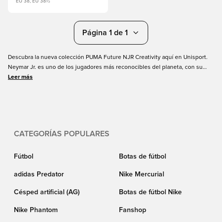
EU 38, EU 38½
Página 1 de 1
Descubra la nueva colección PUMA Future NJR Creativity aquí en Unisport.
Neymar Jr. es uno de los jugadores más reconocibles del planeta, con su
estilo y creatividad característicos en el campo de fútbol. El paquete PUMA
Leer más
Creativity combina las últimas tecnologías FUTURE con un diseño único en
homenaje tanto a Neymar Jr. como a su flujo creativo en el terreno de juego.
Vaya a crear con la colección de botas y ropa de fútbol PUMA Creativity,
pídala hoy mismo en línea en Unisport.
CATEGORÍAS POPULARES
Fútbol
Botas de fútbol
adidas Predator
Nike Mercurial
Césped artificial (AG)
Botas de fútbol Nike
Nike Phantom
Fanshop