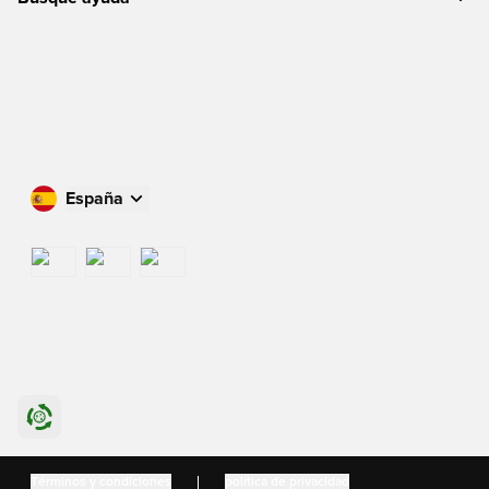
España
Compra en tu país
International
US
Danmark
Términos y condiciones
política de privacidad