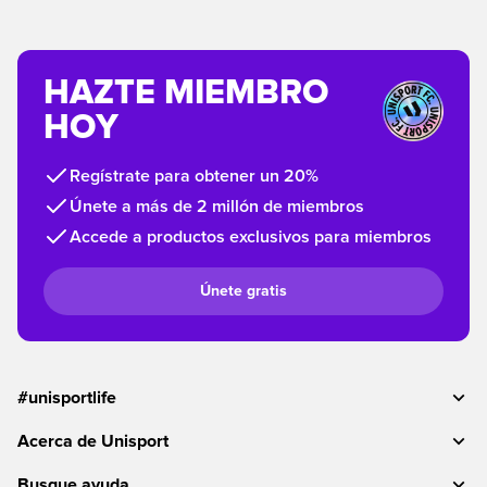
HAZTE MIEMBRO
HOY
Regístrate para obtener un 20%
Únete a más de 2 millón de miembros
Accede a productos exclusivos para miembros
Únete gratis
#unisportlife
Acerca de Unisport
Busque ayuda