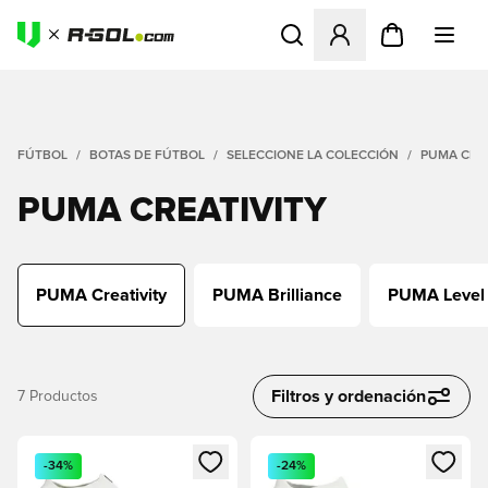
Abre un modal para iniciar 
FÚTBOL
BOTAS DE FÚTBOL
SELECCIONE LA COLECCIÓN
PUMA CREA
PUMA CREATIVITY
PUMA Creativity
PUMA Brilliance
PUMA Level
Filtros y ordenación
7
Productos
Abre un modal para iniciar sesión o registrarse como miembr
Abre un modal para iniciar se
-34%
-24%