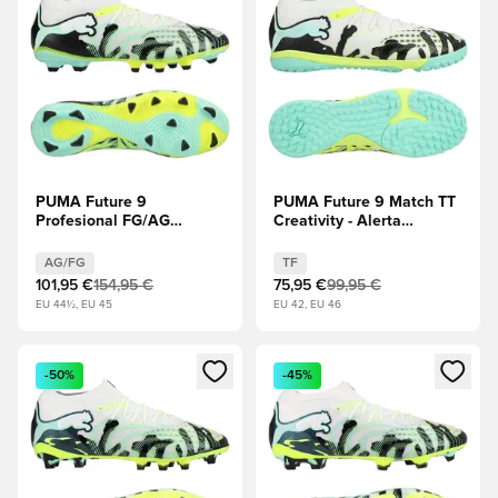
PUMA Future 9
PUMA Future 9 Match TT
Profesional FG/AG
Creativity - Alerta
Creativity - Alerta
amarilla/Gelatina de
amarilla/Gelatina de
menta/PUMA
AG/FG
TF
menta/PUMA
White/PUMA Negro
101,95 €
154,95 €
75,95 €
99,95 €
White/PUMA Negro
EU 44½, EU 45
EU 42, EU 46
Abre un modal para iniciar sesión o registrarse como miembr
Abre un modal para iniciar se
-50%
-45%