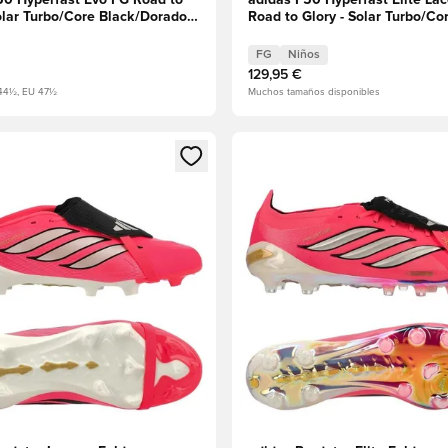
50 Hyperfast Evo FG Road to
adidas F50 Hyperfast Elite La
Solar Turbo/Core Black/Dorado
Road to Glory - Solar Turbo/Co
do
Black/Dorado metalizado Niño
FG
Niños
129,95 €
44½, EU 47½
Muchos tamaños disponibles
 miembro
odal para iniciar sesión o registrarse como miembro
Abre un modal para iniciar se