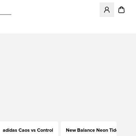
Abre un modal pa
adidas Caos vs Control
New Balance Neon Tide
M