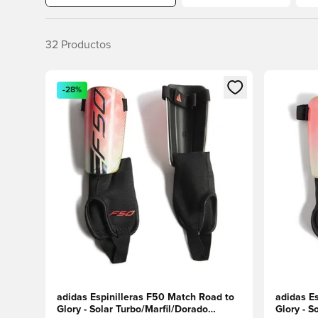
32
Productos
Abre un modal para iniciar sesión o registrarse como
Abre un m
-28%
adidas Espinilleras F50 Match Road to
adidas E
Glory - Solar Turbo/Marfil/Dorado
Glory - S