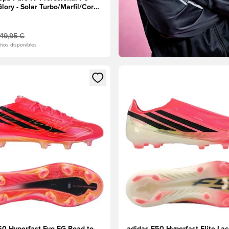
lory - Solar Turbo/Marfil/Core
149,95 €
ños disponibles
 miembro
odal para iniciar sesión o registrarse como miembro
Abre un modal para iniciar se