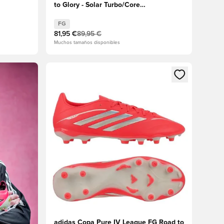
to Glory - Solar Turbo/Core
Black/Dorado metalizado
FG
81,95 €
89,95 €
Muchos tamaños disponibles
Abre un modal para iniciar sesión o registrarse 
adidas Copa Pure IV League FG Road to