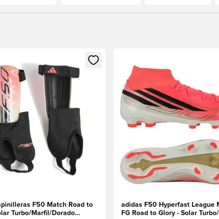
 miembro
odal para iniciar sesión o registrarse como miembro
Abre un modal para iniciar se
spinilleras F50 Match Road to
adidas F50 Hyperfast League 
olar Turbo/Marfil/Dorado
FG Road to Glory - Solar Turbo