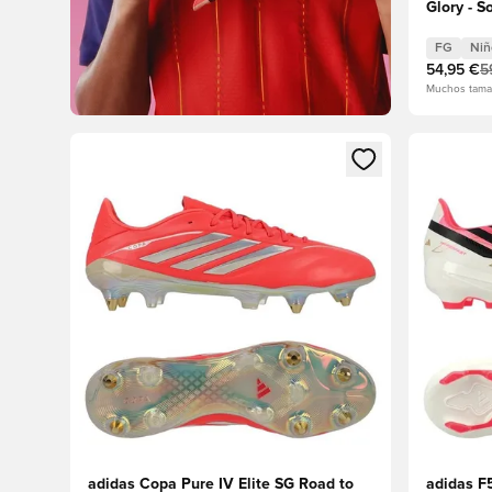
Glory - S
Niños
FG
Niñ
54,95 €
5
Muchos tama
Abre un modal para iniciar sesión o registrarse como
Abre un m
adidas Copa Pure IV Elite SG Road to
adidas F