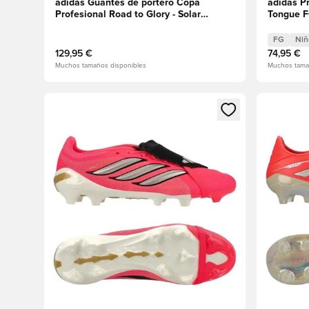
adidas Guantes de portero Copa
adidas P
Profesional Road to Glory - Solar
Tongue FG
Turbo/Marfil
Turbo/Th
Niños
FG
Niñ
129,95 €
74,95 €
Muchos tamaños disponibles
Muchos tama
Abre un modal para iniciar sesión o registrarse como
Abre un m