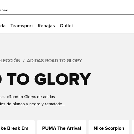
uscar
ida
Teamsport
Rebajas
Outlet
OLECCIÓN
ADIDAS ROAD TO GLORY
 TO GLORY
 pack «Road to Glory» de adidas
idos de blanco y negro y rematados
los escenarios más importantes: las
el Mundial de Clubes de la FIFA.
ike Break Em’
PUMA The Arrival
Nike Scorpion