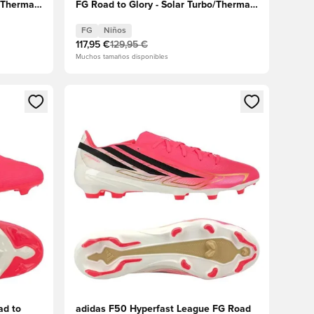
/Thermal
FG Road to Glory - Solar Turbo/Thermal
Chrome/Core Black Niños
FG
Niños
117,95 €
129,95 €
Muchos tamaños disponibles
sión o registrarse como miembro
Abre un modal para iniciar sesión o registrarse 
ad to
adidas F50 Hyperfast League FG Road