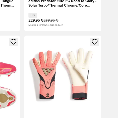
r Tongue
adidas Predator Elite FG Road to Glory -
o/Thermal
Solar Turbo/Thermal Chrome/Core
Black
FG
229,95 €
269,95 €
Muchos tamaños disponibles
sión o registrarse como miembro
Abre un modal para iniciar sesión o registrarse 