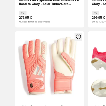
adidas F50 Hyperfast Elite Laceless FG
adidas F
Road to Glory - Solar Turbo/Core
Glory - 
Black/Dorado metalizado
metaliza
FG
FG
279,95 €
299,95 €
Muchos tamaños disponibles
EU 43½, EU 
Abre un modal para iniciar sesión o registrarse como
Abre un m