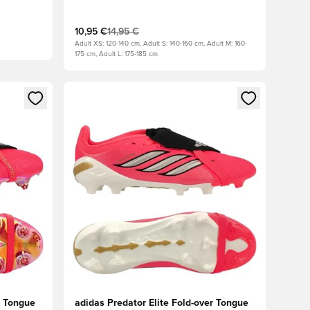
metalizado
10,95 €
14,95 €
Adult XS: 120-140 cm, Adult S: 140-160 cm, Adult M: 160-
175 cm, Adult L: 175-185 cm
sión o registrarse como miembro
Abre un modal para iniciar sesión o registrarse 
r Tongue
adidas Predator Elite Fold-over Tongue