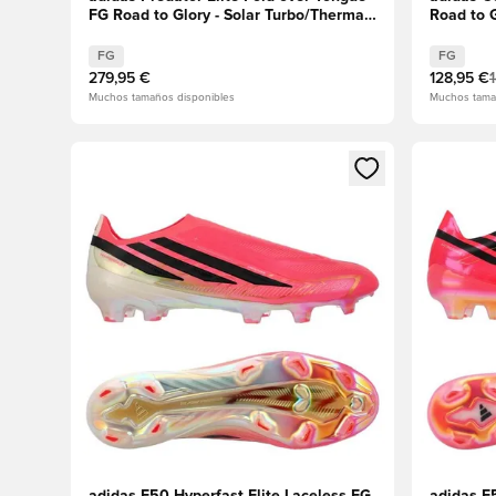
FG Road to Glory - Solar Turbo/Thermal
Road to G
Chrome/Core Black
Black
FG
FG
279,95 €
128,95 €
Muchos tamaños disponibles
Muchos tama
Abre un modal para iniciar sesión o registrarse como
Abre un m