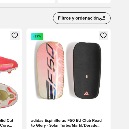
Filtros y ordenación
sión o registrarse como miembro
Abre un modal para iniciar sesión o registrarse 
-27%
Mid Cut
adidas Espinilleras F50 EU Club Road
/Core
to Glory - Solar Turbo/Marfil/Dorado