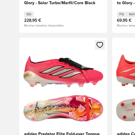
Glory - Solar Turbo/Marfil/Core Black
to Glory 
Black/Do
SG
FG
Niñ
228,95 €
69,95 €
Muchos tamaños disponibles
Muchos tama
Abre un modal para iniciar sesión o registrarse como
Abre un m
adidas Predator Elite Fold-over Tongue
adidas C