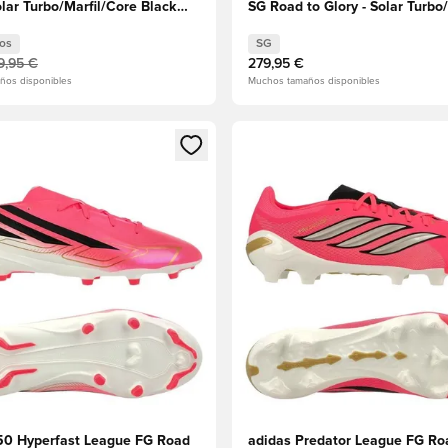
olar Turbo/Marfil/Core Black
SG Road to Glory - Solar Turbo
Chrome/Core Black
os
SG
9,95 €
279,95 €
ños disponibles
Muchos tamaños disponibles
 miembro
odal para iniciar sesión o registrarse como miembro
Abre un modal para iniciar se
50 Hyperfast League FG Road
adidas Predator League FG Ro