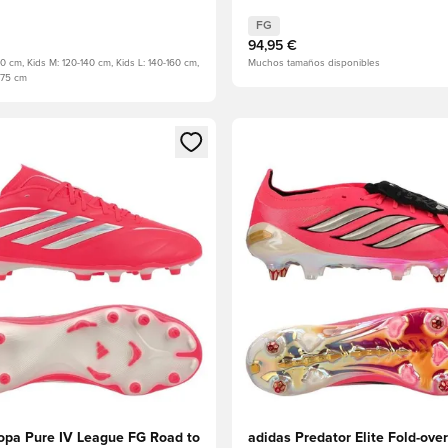
do
Black/Dorado metalizado
FG
94,95 €
20 cm, Kids M: 120-140 cm, Kids L: 140-160 cm,
Muchos tamaños disponibles
175 cm
odal para iniciar sesión o registrarse como miembro
Abre un modal para iniciar se
opa Pure IV League FG Road to
adidas Predator Elite Fold-ove