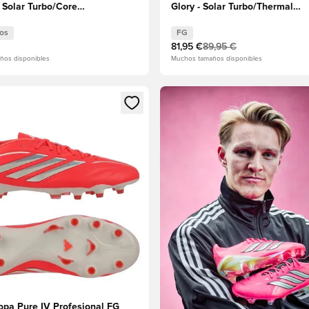
- Solar Turbo/Core
Glory - Solar Turbo/Thermal
rado metalizado Niños
Chrome/Core Black
os
FG
81,95 €
89,95 €
ños disponibles
Muchos tamaños disponibles
 miembro
odal para iniciar sesión o registrarse como miembro
opa Pure IV Profesional FG