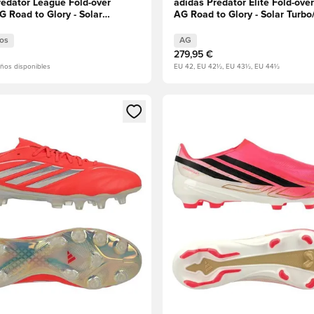
redator League Fold-over
adidas Predator Elite Fold-ove
 Road to Glory - Solar
AG Road to Glory - Solar Turb
ermal Chrome/Core Black
Chrome/Core Black
os
AG
279,95 €
ños disponibles
EU 42, EU 42½, EU 43½, EU 44½
 miembro
odal para iniciar sesión o registrarse como miembro
Abre un modal para iniciar se