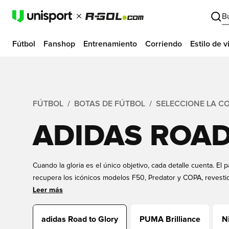
B
Fútbol
Fanshop
Entrenamiento
Corriendo
Estilo de v
FÚTBOL
BOTAS DE FÚTBOL
SELECCIONE LA C
ADIDAS ROAD
Cuando la gloria es el único objetivo, cada detalle cuenta. El
recupera los icónicos modelos F50, Predator y COPA, revest
con detalles en dorado metalizado. Diseñados para brillar en 
Leer más
finales de la UEFA Champions League Femenina y Masculina y 
Una oportunidad para hacer historia.
adidas Road to Glory
PUMA Brilliance
N