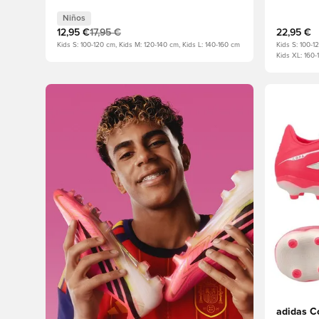
metalizado Niños
metaliza
Niños
12,95 €
17,95 €
22,95 €
Kids S: 100-120 cm, Kids M: 120-140 cm, Kids L: 140-160 cm
Kids S: 100-1
Kids XL: 160-
Abre un m
adidas C