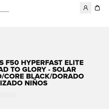
Abre un modal pa
S F50 HYPERFAST ELITE
AD TO GLORY - SOLAR
/CORE BLACK/DORADO
IZADO NIÑOS