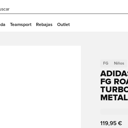
uscar
ida
Teamsport
Rebajas
Outlet
FG
Niños
ADIDA
FG RO
TURBO
METAL
119,95 €