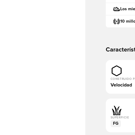
Los mie
10 mill
Caracterís
CONSTRUIDO 
Velocidad
SUPERFICIE
FG