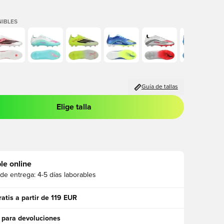
IBLES
Guía de tallas
Elige talla
 para iniciar sesión o registrarse como miembro
le online
 de entrega:
4-5 días laborables
ratis a partir de 119 EUR
 para devoluciones