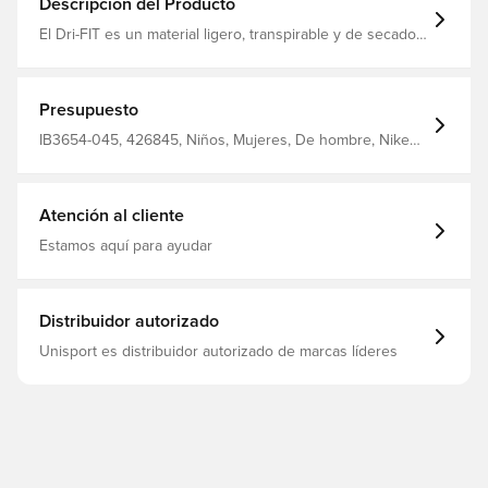
Descripción del Producto
El Dri-FIT es un material ligero, transpirable y de secado
rápido que aleja el sudor del cuerpo y lo mantiene seco,
cómodo y concentrado en todo momento Tejido a
máquina para que el material se sienta suave y fuerte
Hecho de 100% poliéster
Presupuesto
IB3654-045, 426845, Niños, Mujeres, De hombre, Nike
Strike, Nike, Camisetas, Mangas cortas, This Product Is
Made With 100% Recycled Polyester Fibers, Nike PSG x
Jordan Black Cat Pack, Grey
Atención al cliente
Estamos aquí para ayudar
Distribuidor autorizado
Unisport es distribuidor autorizado de marcas líderes