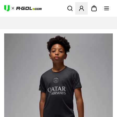
Abre un modal para iniciar 