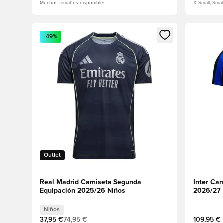
Muchos tamaños disponibles
X-Small, Smal
Abre un modal para iniciar sesión o registrarse como
Abre un m
-49%
Outlet
Real Madrid Camiseta Segunda
Inter Ca
Equipación 2025/26 Niños
2026/27
Niños
37,95 €
74,95 €
109,95 €