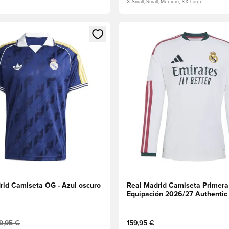
X-Small, Small, Medium, XX-Large
 miembro
odal para iniciar sesión o registrarse como miembro
Abre un modal para iniciar se
rid Camiseta OG - Azul oscuro
Real Madrid Camiseta Primera
Equipación 2026/27 Authenti
largas
9,95 €
159,95 €