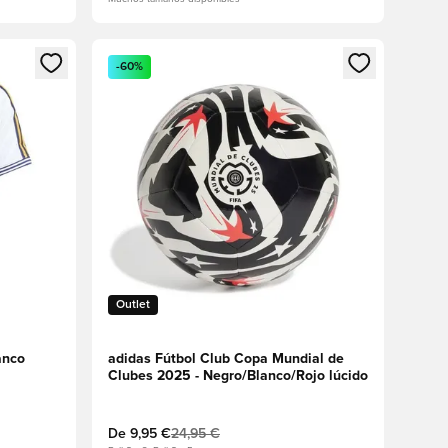
sión o registrarse como miembro
Abre un modal para iniciar sesión o registrarse 
-60%
Outlet
anco
adidas Fútbol Club Copa Mundial de
Clubes 2025 - Negro/Blanco/Rojo lúcido
De
9,95 €
24,95 €