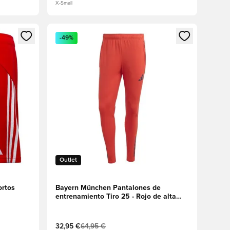
X-Small
sión o registrarse como miembro
Abre un modal para iniciar sesión o registrarse 
-49%
Outlet
ortos
Bayern München Pantalones de
entrenamiento Tiro 25 - Rojo de alta
resolución
32,95 €
64,95 €