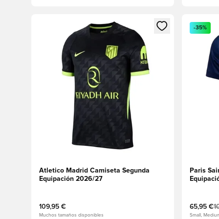
Abre un modal para iniciar sesión o registrarse como
Abre un m
-35%
Atletico Madrid Camiseta Segunda
Paris Sa
Equipación 2026/27
Equipaci
109,95 €
65,95 €
1
Muchos tamaños disponibles
Small, Mediu