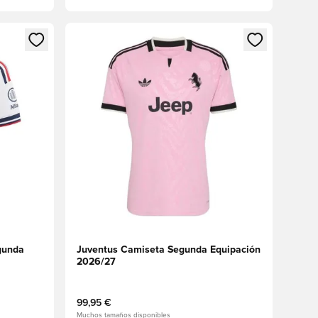
sión o registrarse como miembro
Abre un modal para iniciar sesión o registrarse 
gunda
Juventus Camiseta Segunda Equipación
2026/27
99,95 €
Muchos tamaños disponibles