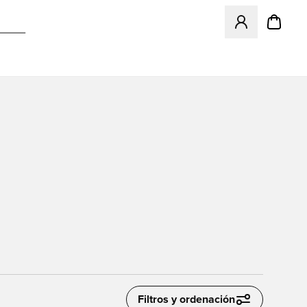
Abre un modal pa
Filtros y ordenación