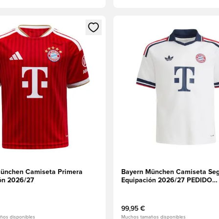
 miembro
odal para iniciar sesión o registrarse como miembro
Abre un modal para iniciar se
ünchen Camiseta Primera
Bayern München Camiseta Se
ón 2026/27
Equipación 2026/27 PEDIDO
ANTICIPADO
99,95 €
ños disponibles
Muchos tamaños disponibles