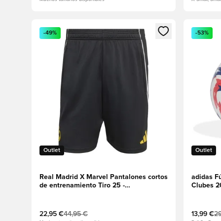
Abre un modal para iniciar sesión o registrarse como
Abre un m
-49%
-53%
Outlet
Outlet
Real Madrid X Marvel Pantalones cortos
adidas F
de entrenamiento Tiro 25 -
Clubes 2
Negro/Blanco/Oro audaz
lúcido
22,95 €
44,95 €
13,99 €
29