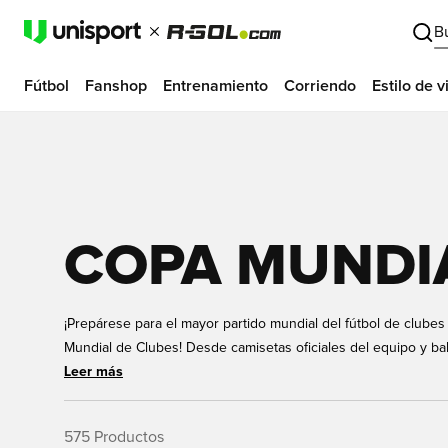
B
Fútbol
Fanshop
Entrenamiento
Corriendo
Estilo de v
COPA MUNDIA
¡Prepárese para el mayor partido mundial del fútbol de clube
Mundial de Clubes! Desde camisetas oficiales del equipo y bal
rendimiento y artículos imprescindibles para los aficionados,
Leer más
apoyar a su equipo o jugar como un campeón. ¡Prepárese y sie
clubes del mundo que luchan por la gloria!
575
Productos