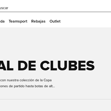
uscar
ida
Teamsport
Rebajas
Outlet
L DE CLUBES
s con nuestra colección de la Copa
ones de partido hasta botas de alto
 encuentre todo lo que necesita para
nta el espíritu de los mejores