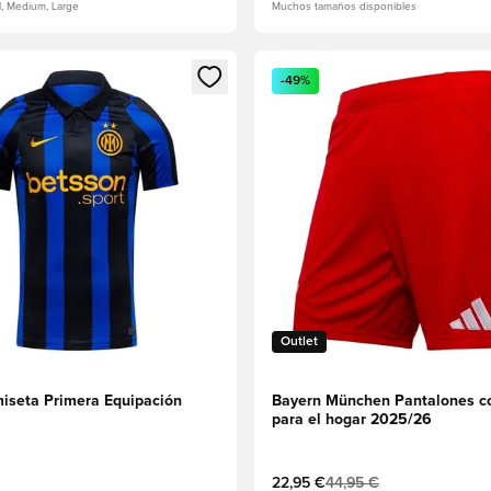
l, Medium, Large
Muchos tamaños disponibles
 miembro
odal para iniciar sesión o registrarse como miembro
Abre un modal para iniciar se
-49%
Outlet
miseta Primera Equipación
Bayern München Pantalones c
para el hogar 2025/26
22,95 €
44,95 €