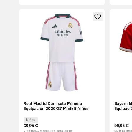
Abre un modal para iniciar sesión o registrarse como
Abre un m
Real Madrid Camiseta Primera
Bayern M
Equipación 2026/27 Minikit Niños
Equipaci
Niños
69,95 €
99,95 €
2-4 Years, 2-4 Years, 4-6 Years, 116cm
Muchos tama