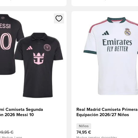
 miembro
odal para iniciar sesión o registrarse como miembro
Abre un modal para iniciar se
ami Camiseta Segunda
Real Madrid Camiseta Primera
ón 2026 Messi 10
Equipación 2026/27 Niños
Niños
09,95 €
74,95 €
l, Medium, Large
Muchos tamaños disponibles