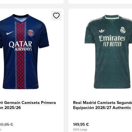
 miembro
odal para iniciar sesión o registrarse como miembro
Abre un modal para iniciar se
int Germain Camiseta Primera
Real Madrid Camiseta Segund
ón 2025/26
Equipación 2026/27 Authentic
00,95 €
149,95 €
m
XXX-Large