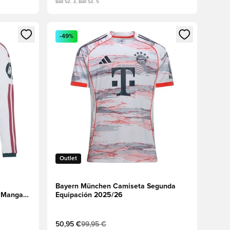
Ball Sz. 3, Ball Sz. 5
sión o registrarse como miembro
Abre un modal para iniciar sesión o registrarse 
-49%
Outlet
Bayern München Camiseta Segunda
c Mangas
Equipación 2025/26
50,95 €
99,95 €