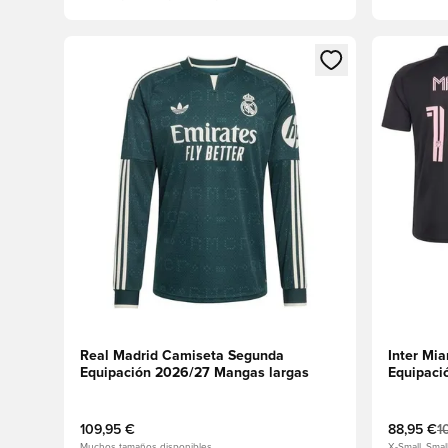
Abre un modal para iniciar sesión o registrarse como
Abre un m
Real Madrid Camiseta Segunda
Inter Mi
Equipación 2026/27 Mangas largas
Equipaci
109,95 €
88,95 €
1
Muchos tamaños disponibles
X-Small, Smal