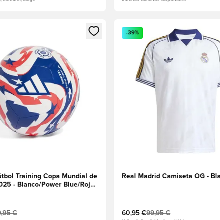
 miembro
odal para iniciar sesión o registrarse como miembro
Abre un modal para iniciar se
-39%
útbol Training Copa Mundial de
Real Madrid Camiseta OG - Bl
025 - Blanco/Power Blue/Rojo
,95 €
60,95 €
99,95 €