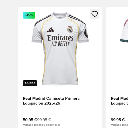
Abre un modal para iniciar sesión o registrarse como
Abre un m
-49%
Outlet
Real Madrid Camiseta Primera
Real Mad
Equipación 2025/26
Equipaci
50,95 €
99,95 €
99,95 €
Muchos tamaños disponibles
Muchos tama