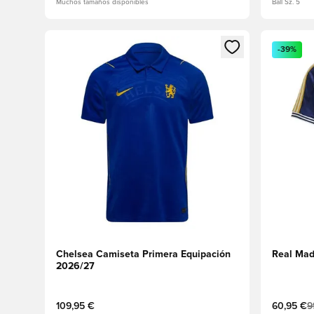
Muchos tamaños disponibles
Ball Sz. 5
Abre un modal para iniciar sesión o registrarse como
Abre un m
-39%
Chelsea Camiseta Primera Equipación
Real Mad
2026/27
109,95 €
60,95 €
9