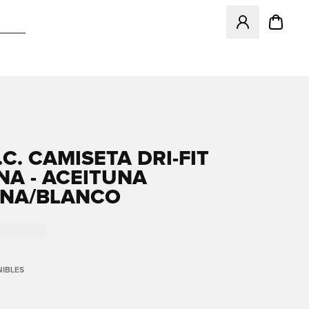
Abre un modal pa
.C. CAMISETA DRI-FIT
NA - ACEITUNA
NA/BLANCO
IBLES