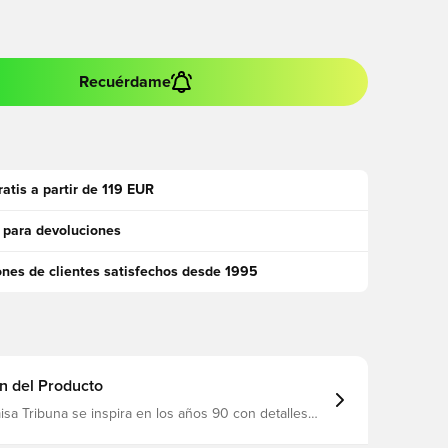
Recuérdame
ratis a partir de 119 EUR
 para devoluciones
ones de clientes satisfechos desde 1995
n del Producto
sa Tribuna se inspira en los años 90 con detalles
omenaje al equipamiento que utilizan sus favoritos
uave y transpirable, sino que también cuenta con