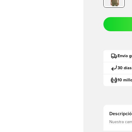
Envío g
30 días
10 mill
Descripció
Nuestra cami
que rinden h
No solo es s