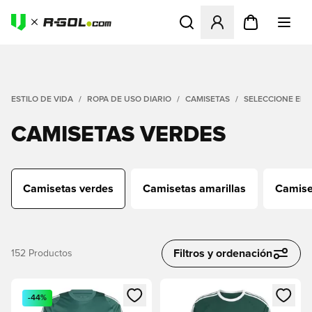
Abre un modal para iniciar 
ESTILO DE VIDA
ROPA DE USO DIARIO
CAMISETAS
SELECCIONE EL 
CAMISETAS VERDES
Camisetas verdes
Camisetas amarillas
Camise
Filtros y ordenación
152
Productos
Abre un modal para iniciar sesión o registrarse como miembr
Abre un modal para iniciar se
-44%