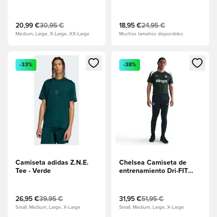
20,99 €
30,95 €
18,95 €
24,95 €
Medium, Large, X-Large, XX-Large
Muchos tamaños disponibles
Abre un modal para iniciar sesión o registrarse como miembr
Abre un modal para iniciar se
-33%
-38%
Camiseta adidas Z.N.E.
Chelsea Camiseta de
Tee - Verde
entrenamiento Dri-FIT
Strike -
Verde/Verde/Phantom
Marl
26,95 €
39,95 €
31,95 €
51,95 €
Small, Medium, Large, X-Large
Small, Medium, Large, X-Large