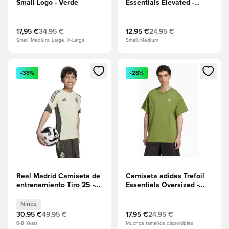
Small Logo - Verde
Essentials Elevated -
Verde
17,95 €
34,95 €
12,95 €
24,95 €
Small, Medium, Large, X-Large
Small, Medium
Abre un modal para iniciar sesión o registrarse como miembr
Abre un modal para iniciar se
-38%
-28%
Real Madrid Camiseta de
Camiseta adidas Trefoil
entrenamiento Tiro 25 -
Essentials Oversized -
Verde Niños
Verde
Niños
30,95 €
49,95 €
17,95 €
24,95 €
6-8 Years
Muchos tamaños disponibles