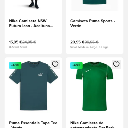
Nike Camiseta NSW
Camiseta Puma Sports -
Futura Icon - Aceituna
Verde
mediana
15,95 €
24,95 €
20,95 €
39,95 €
X-Small, Small
Small, Medium, Large, X-Large
Abre un modal para iniciar sesión o registrarse como miembr
Abre un modal para iniciar se
-40%
-40%
Puma Essentials Tape Tee
Nike Camiseta de