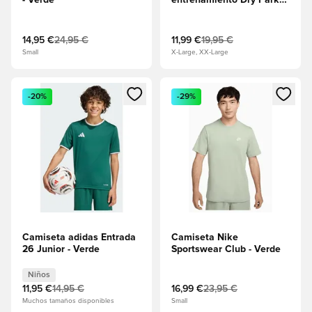
- Verde
entrenamiento Dry Park
20 - Pino verde/Blanco
14,95 €
24,95 €
11,99 €
19,95 €
Small
X-Large, XX-Large
Abre un modal para iniciar sesión o registrarse como miembr
Abre un modal para iniciar se
-20%
-29%
Camiseta adidas Entrada
Camiseta Nike
26 Junior - Verde
Sportswear Club - Verde
Niños
11,95 €
14,95 €
16,99 €
23,95 €
Muchos tamaños disponibles
Small