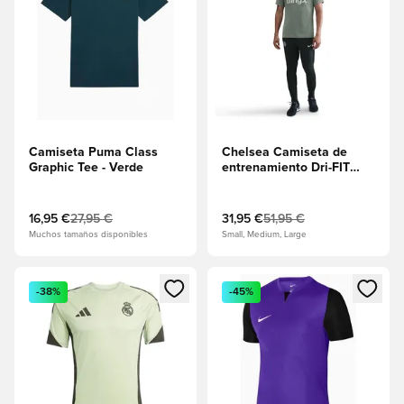
Camiseta Puma Class
Chelsea Camiseta de
Graphic Tee - Verde
entrenamiento Dri-FIT
Strike - Jade
Horizon/Jade
Horizon/Phantom Marl
16,95 €
27,95 €
31,95 €
51,95 €
Muchos tamaños disponibles
Small, Medium, Large
Abre un modal para iniciar sesión o registrarse como miembr
Abre un modal para iniciar se
-38%
-45%