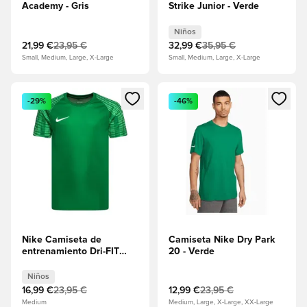
Academy - Gris
Strike Junior - Verde
Niños
21,99 €
23,95 €
32,99 €
35,95 €
Small, Medium, Large, X-Large
Small, Medium, Large, X-Large
Abre un modal para iniciar sesión o registrarse como miembr
Abre un modal para iniciar se
-29%
-46%
Nike Camiseta de
Camiseta Nike Dry Park
entrenamiento Dri-FIT
20 - Verde
Academy - Pino
verde/Blanco Niños
Niños
16,99 €
23,95 €
12,99 €
23,95 €
Medium
Medium, Large, X-Large, XX-Large