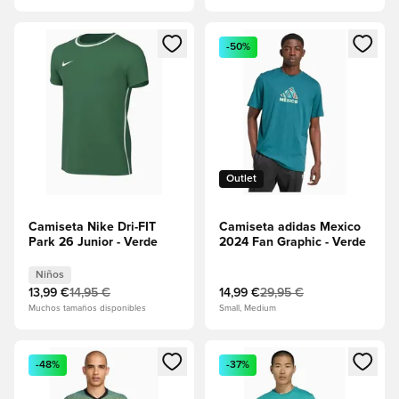
Abre un modal para iniciar sesión o registrarse como miembr
Abre un modal para iniciar se
-50%
Outlet
Camiseta Nike Dri-FIT
Camiseta adidas Mexico
Park 26 Junior - Verde
2024 Fan Graphic - Verde
Niños
13,99 €
14,95 €
14,99 €
29,95 €
Muchos tamaños disponibles
Small, Medium
Abre un modal para iniciar sesión o registrarse como miembr
Abre un modal para iniciar se
-48%
-37%