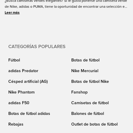
¿Busca camisetas verdes elegantes? Si le gusta ponerse una camiseta verde
de Nike, adidas o PUMA, tiene la oportunidad de encontrar una selección en
Unisport. Aquí, en la página, encontrará una amplia gama de camisetas
Leer más
verdes para el entrenamiento y el uso diario. Compra online fácil y envío
rápido.
CATEGORÍAS POPULARES
Fútbol
Botas de fútbol
adidas Predator
Nike Mercurial
Césped artificial (AG)
Botas de fútbol Nike
Nike Phantom
Fanshop
adidas F50
Camisetas de fútbol
Botas de fútbol adidas
Balones de fútbol
Rebajas
Outlet de botas de fútbol