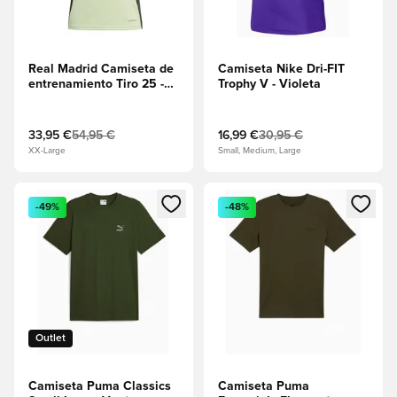
Real Madrid Camiseta de
Camiseta Nike Dri-FIT
entrenamiento Tiro 25 -
Trophy V - Violeta
Verde
33,95 €
54,95 €
16,99 €
30,95 €
XX-Large
Small, Medium, Large
Abre un modal para iniciar sesión o registrarse como miembr
Abre un modal para iniciar se
-49%
-48%
Outlet
Camiseta Puma Classics
Camiseta Puma