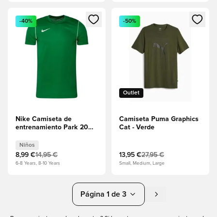
Abre un modal para iniciar sesión o registrarse como miembr
Abre un modal para iniciar se
-40%
-50%
Outlet
Nike Camiseta de
Camiseta Puma Graphics
entrenamiento Park 20
Cat - Verde
Dry - Pino verde/Blanco
Niños
Niños
8,99 €
14,95 €
13,95 €
27,95 €
6-8 Years, 8-10 Years
Small, Medium, Large
Página 1 de 3