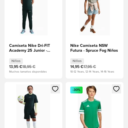
Camiseta Nike Dri-FIT
Nike Camiseta NSW
Academy 25 Junior -
Futura - Spruce Fog Niños
Verde
Niños
Niños
13,95 €
18,95 €
14,95 €
17,95 €
Muchos tamaños disponibles
10-12 Years, 12-14 Years, 14-16 Years
Abre un modal para iniciar sesión o registrarse como miembr
Abre un modal para iniciar se
-30%