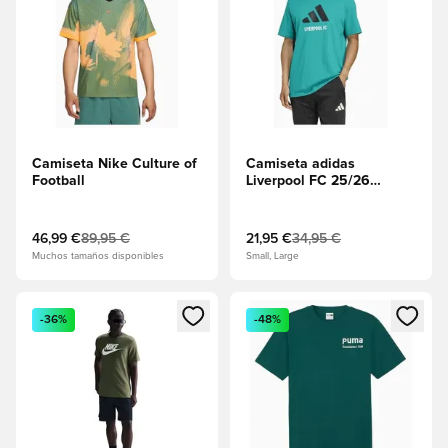
Camiseta Nike Culture of
Camiseta adidas
Football
Liverpool FC 25/26
Seasonal Graphic Tee -
menta
46,99 €
89,95 €
21,95 €
34,95 €
Muchos tamaños disponibles
Small, Large
Abre un modal para iniciar sesión o registrarse como miembr
Abre un modal para iniciar se
-36%
-48%