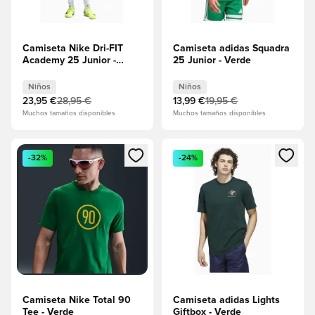
Camiseta Nike Dri-FIT
Camiseta adidas Squadra
Academy 25 Junior -
25 Junior - Verde
Verde
Niños
Niños
23,95 €
28,95 €
13,99 €
19,95 €
Muchos tamaños disponibles
Muchos tamaños disponibles
Abre un modal para iniciar sesión o registrarse como miembr
Abre un modal para iniciar se
-32%
-24%
Camiseta Nike Total 90
Camiseta adidas Lights
Tee - Verde
Giftbox - Verde