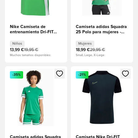
Nike Camiseta de
Camiseta adidas Squadra
entrenamiento Dri-FIT
25 Polo para mujeres -
Academy 25 - Chispa
Verde
verde/Negro/Blanco Niños
Niños
Mujeres
13,99 €
19,95 €
18,99 €
29,95 €
Muchos tamaños disponibles
Small, Large, X-Large
Abre un modal para iniciar sesión o registrarse como miembr
Abre un modal para iniciar se
-35%
-21%
Camiseta adidas Squadra
Camiseta Nike Dri-FIT