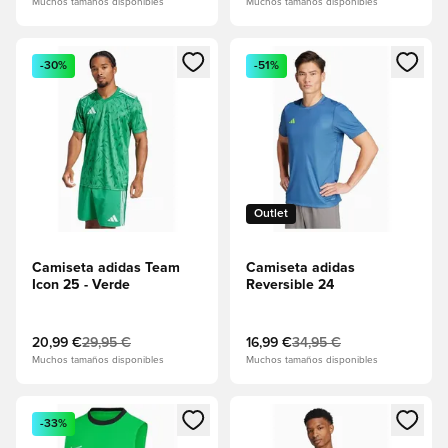
Muchos tamaños disponibles
Muchos tamaños disponibles
Abre un modal para iniciar sesión o registrarse como miembr
Abre un modal para iniciar se
-30%
-51%
Outlet
Camiseta adidas Team
Camiseta adidas
Icon 25 - Verde
Reversible 24
20,99 €
29,95 €
16,99 €
34,95 €
Muchos tamaños disponibles
Muchos tamaños disponibles
Abre un modal para iniciar sesión o registrarse como miembr
Abre un modal para iniciar se
-33%