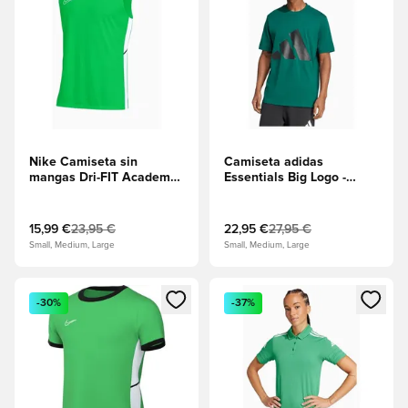
Nike Camiseta sin
Camiseta adidas
mangas Dri-FIT Academy
Essentials Big Logo -
25 - Chispa
Verde
verde/Negro/Blanco
15,99 €
23,95 €
22,95 €
27,95 €
Small, Medium, Large
Small, Medium, Large
Abre un modal para iniciar sesión o registrarse como miembr
Abre un modal para iniciar se
-30%
-37%