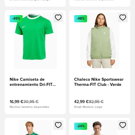
Abre un modal para iniciar sesión o registrarse como miembr
Abre un modal para iniciar se
-45%
-48%
Nike Camiseta de
Chaleco Nike Sportswear
entrenamiento Dri-FIT
Therma-FIT Club - Verde
Academy Pro 24 - Chispa
verde/Blanco
16,99 €
30,95 €
42,99 €
82,95 €
Muchos tamaños disponibles
Small, Medium, Large
Abre un modal para iniciar sesión o registrarse como miembr
Abre un modal para iniciar se
-24%