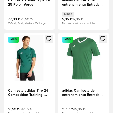
Camiseta adidas Squadra
adidas Camiseta de
25 Polo - Verde
entrenamiento Entrada 22
- Equipo Verde/Blanco
Niños
Niños
22,99 €
29,95 €
9,95 €
17,95 €
X-Small, Small, Medium, XX-Large
Muchos tamaños disponibles
Abre un modal para iniciar sesión o registrarse como miembr
Abre un modal para iniciar se
-46%
-45%
Camiseta adidas Tiro 24
adidas Camiseta de
Competition Training -
entrenamiento Entrada 22
Verde
- Equipo Verde/Blanco
18,95 €
34,95 €
10,95 €
19,95 €