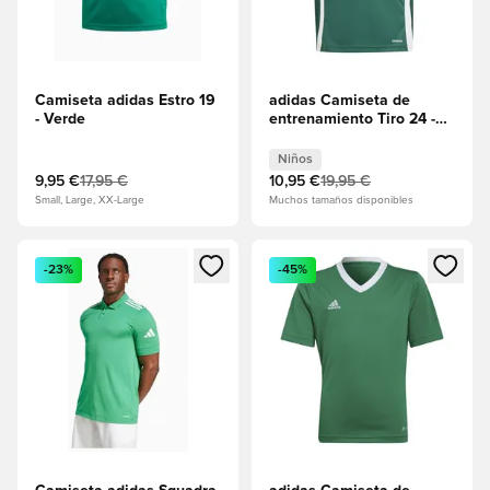
Camiseta adidas Estro 19
adidas Camiseta de
- Verde
entrenamiento Tiro 24 -
Verde oscuro/Blanco
Niños
Niños
9,95 €
17,95 €
10,95 €
19,95 €
Small, Large, XX-Large
Muchos tamaños disponibles
Abre un modal para iniciar sesión o registrarse como miembr
Abre un modal para iniciar se
-23%
-45%