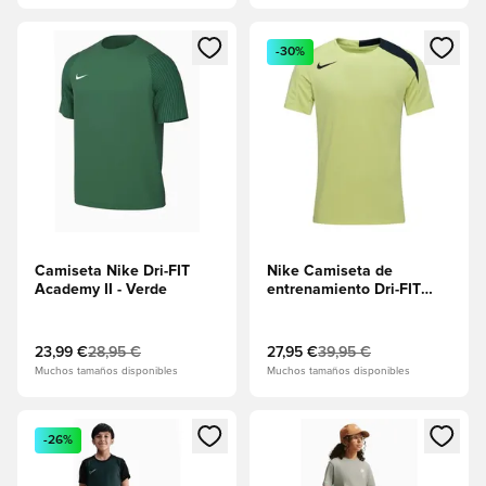
Abre un modal para iniciar sesión o registrarse como miembr
Abre un modal para iniciar se
-30%
Camiseta Nike Dri-FIT
Nike Camiseta de
Academy II - Verde
entrenamiento Dri-FIT
Strike T90 - El centro de
atención/Algas
marinas/Negro
23,99 €
28,95 €
27,95 €
39,95 €
Muchos tamaños disponibles
Muchos tamaños disponibles
Abre un modal para iniciar sesión o registrarse como miembr
Abre un modal para iniciar se
-26%