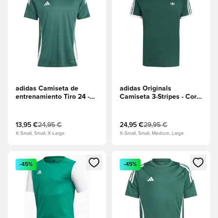
adidas Camiseta de
adidas Originals
entrenamiento Tiro 24 -
Camiseta 3-Stripes - Core
Verde oscuro/Blanco
Green
13,95 €
24,95 €
24,95 €
29,95 €
X-Small, Small, X-Large
X-Small, Small, Medium, Large
Abre un modal para iniciar sesión o registrarse como miembr
Abre un modal para iniciar se
-45%
-45%