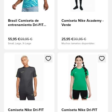
Brasil Camiseta de
Camiseta Nike Academy -
entrenamiento Dri-FIT
Verde
Academy Pro Antes del
partido Copa del Mundo
2026 - Light Menta/Foto
55,95 €
69,95 €
25,95 €
30,95 €
Azul
Small, Large, X-Large
Muchos tamaños disponibles
Abre un modal para iniciar sesión o registrarse como miembr
Abre un modal para iniciar se
Camiseta Nike Dri-FIT
Camiseta Nike Dri-FIT