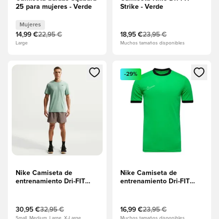
25 para mujeres - Verde
Strike - Verde
Mujeres
14,99 €
22,95 €
18,95 €
23,95 €
Large
Muchos tamaños disponibles
Abre un modal para iniciar sesión o registrarse como miembr
Abre un modal para iniciar se
-29%
Nike Camiseta de
Nike Camiseta de
entrenamiento Dri-FIT
entrenamiento Dri-FIT
Solid Crew - Verde/Negro
Academy 25 - Chispa
verde/Negro/Blanco
30,95 €
32,95 €
16,99 €
23,95 €
Small, Medium, Large, X-Large
Muchos tamaños disponibles