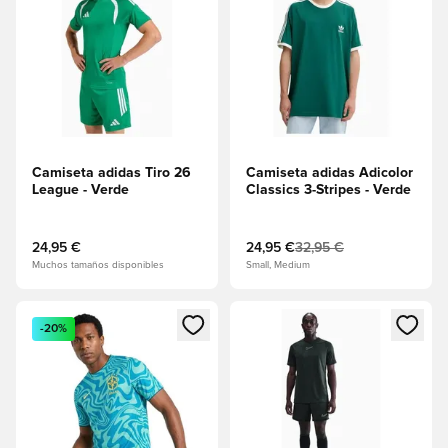
Camiseta adidas Tiro 26
Camiseta adidas Adicolor
League - Verde
Classics 3-Stripes - Verde
24,95 €
24,95 €
32,95 €
Muchos tamaños disponibles
Small, Medium
Abre un modal para iniciar sesión o registrarse como miembr
Abre un modal para iniciar se
-20%