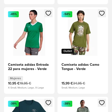
Abre un modal para iniciar sesión o registrarse como miembr
Abre un modal para iniciar se
-45%
-54%
Outlet
Camiseta adidas Entrada
Camiseta adidas Camo
22 para mujeres - Verde
Tongue - Verde
Mujeres
10,95 €
19,95 €
15,99 €
34,95 €
X-Small, Medium, Large, X-Large
Small, Medium, Large
Abre un modal para iniciar sesión o registrarse como miembr
Abre un modal para iniciar se
-39%
-38%