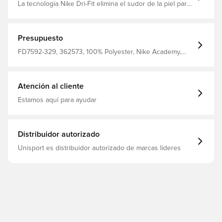
La tecnología Nike Dri-Fit elimina el sudor de la piel para
una evaporación más rápida y le ayuda a mantenerse
seco y cómodo Corte ajustado 100% poliéster
Presupuesto
FD7592-329, 362573, 100% Polyester, Nike Academy,
Nike, De hombre, Camisetas, Mangas cortas, Adultos,
Verde
Atención al cliente
Estamos aquí para ayudar
Distribuidor autorizado
Unisport es distribuidor autorizado de marcas líderes