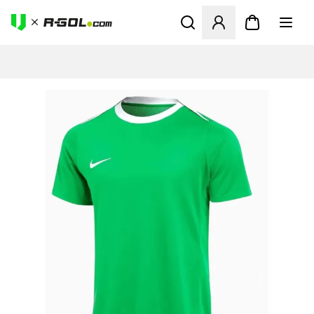
Abre un modal para iniciar 