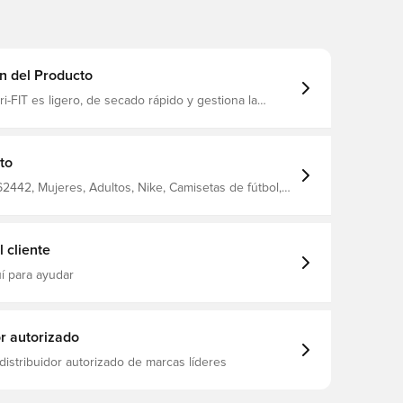
n del Producto
ri-FIT es ligero, de secado rápido y gestiona la
tu cuerpo, manteniéndote seco, cómodo y
 en todo momento. Mismo diseño que utilizan los
jugadores. Corte regular. Fabricado en 100% poliéster.
to
462442, Mujeres, Adultos, Nike, Camisetas de fútbol,
 hogar, Camisetas de fans, Mangas cortas, 100%
zul, 2026/27
 cliente
í para ayudar
or autorizado
distribuidor autorizado de marcas líderes