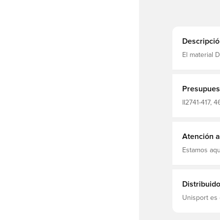
Descripció
El material D
humedad de 
concentrado
Presupues
II2741-417, 
Kits para el
Polyester, A
Atención al
Estamos aqu
Distribuid
Unisport es 