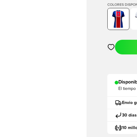
COLORES DISPON
Abre un modal
Disponib
El tiempo
Envío g
30 días
10 mill