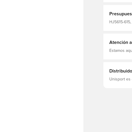
Presupues
HJ5615-615,
Mujeres, Cam
fans, Manga
Elastane
Atención al
Estamos aqu
Distribuid
Unisport es 