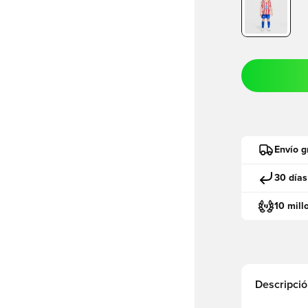
Envío g
30 días
10 mill
Descripció