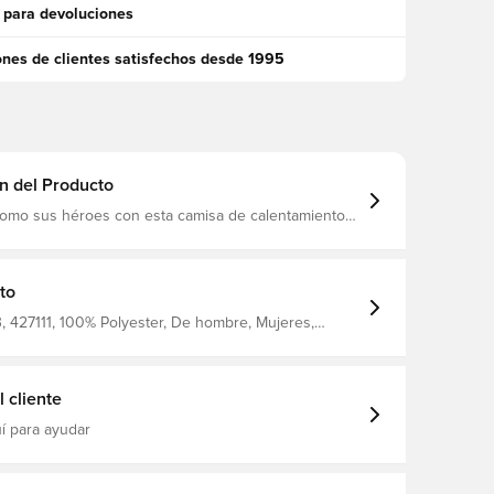
 para devoluciones
ones de clientes satisfechos desde 1995
n del Producto
como sus héroes con esta camisa de calentamiento
int-Germain. Un ajuste clásico y una tecnología que
umedad lo mantienen fresco cuando su
to es intenso.
to
 427111, 100% Polyester, De hombre, Mujeres,
as, Camisetas, Nike, Nike Academy, Rosa, Nike PSG x
 Cat Pack, Niños
 cliente
í para ayudar