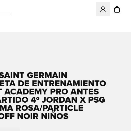
Abre un modal pa
 SAINT GERMAIN
ETA DE ENTRENAMIENTO
IT ACADEMY PRO ANTES
ARTIDO 4º JORDAN X PSG
UMA ROSA/PARTICLE
OFF NOIR NIÑOS