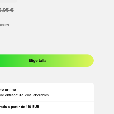
3,95 €
IBLES
Elige talla
 para iniciar sesión o registrarse como miembro
le online
 de entrega:
4-5 días laborables
ratis a partir de 119 EUR