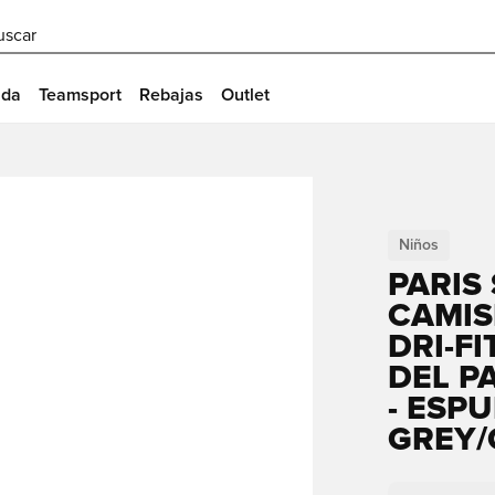
uscar
ida
Teamsport
Rebajas
Outlet
Niños
PARIS
CAMIS
DRI-F
DEL P
- ESP
GREY/