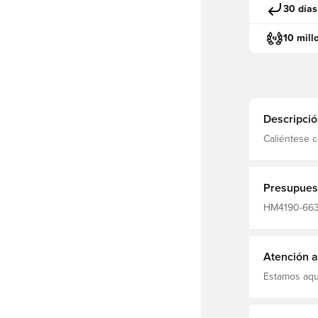
30 días
10 mill
Descripció
Caliéntese 
del Paris Sa
repele la h
entrenamien
Presupues
HM4190-663,
Mangas cort
Jordan Black
Atención al
Estamos aqu