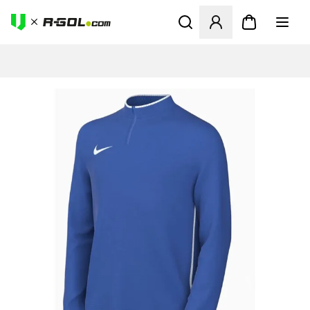
Abre un modal para iniciar 