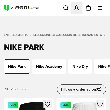
Abre un modal para iniciar 
ENTRENAMIENTO
SELECCIONE LA COLECCIÓN DE ENTRENAMIENTO
N
NIKE PARK
Nike Park
Nike Academy
Nike Dry
Nike F
Filtros y ordenación
287
Productos
Abre un modal para iniciar sesión o registrarse como miembr
Abre un modal para iniciar se
-22%
-33%