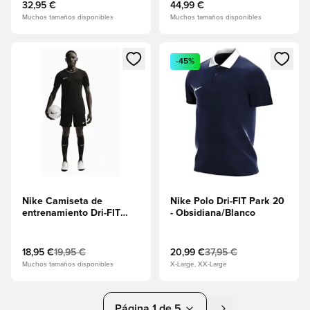
32,95 €
44,99 €
Muchos tamaños disponibles
Muchos tamaños disponibles
Abre un modal para iniciar sesión o registrarse como miembr
Abre un modal para iniciar se
-45%
Nike Camiseta de
Nike Polo Dri-FIT Park 20
entrenamiento Dri-FIT
- Obsidiana/Blanco
Park 26 - Negro/Blanco
18,95 €
19,95 €
20,99 €
37,95 €
Muchos tamaños disponibles
X-Large, XX-Large
Página 1 de 5