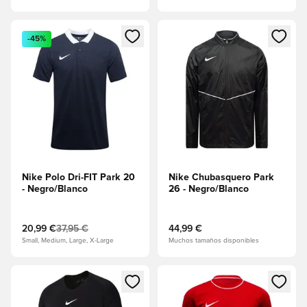
Abre un modal para iniciar sesión o registrarse como miembr
Abre un modal para iniciar se
-45%
Nike Polo Dri-FIT Park 20
Nike Chubasquero Park
- Negro/Blanco
26 - Negro/Blanco
20,99 €
37,95 €
44,99 €
Small, Medium, Large, X-Large
Muchos tamaños disponibles
Abre un modal para iniciar sesión o registrarse como miembr
Abre un modal para iniciar se