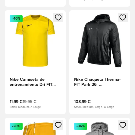
Abre un modal para iniciar sesión o registrarse como miembr
Abre un modal para iniciar se
-40%
Nike Camiseta de
Nike Chaqueta Therma-
entrenamiento Dri-FIT
FIT Park 26 -
Park 20 - Amarillo/Negro
Negro/Blanco
11,99 €
19,95 €
108,99 €
Small, Medium, X-Large
Small, Medium, Large, X-Large
Abre un modal para iniciar sesión o registrarse como miembr
Abre un modal para iniciar se
-28%
-36%