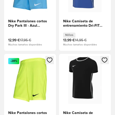
Nike Pantalones cortos
Nike Camiseta de
Dry Park III - Azul
entrenamiento Dri-FIT
universitario/Blanco
Park 26 - Azul real/Blanco
Niños
Niños
12,99 €
17,95 €
13,99 €
14,95 €
Muchos tamaños disponibles
Muchos tamaños disponibles
Abre un modal para iniciar sesión o registrarse como miembr
Abre un modal para iniciar se
-28%
Nike Pantalones cortos
Nike Camiseta de