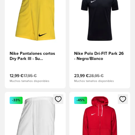
Nike Pantalones cortos
Nike Polo Dri-FIT Park 26
Dry Park III - Su
- Negro/Blanco
amarillo/Negro
12,99 €
17,95 €
23,99 €
28,95 €
Muchos tamaños disponibles
Muchos tamaños disponibles
Abre un modal para iniciar sesión o registrarse como miembr
Abre un modal para iniciar se
-33%
-45%