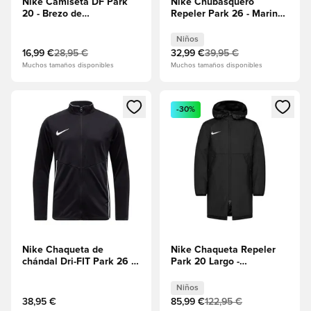
Nike Camiseta DF Park
Nike Chubasquero
20 - Brezo de
Repeler Park 26 - Marina
carbón/Blanco
de Medianoche/Blanco
Niños
Niños
16,99 €
28,95 €
32,99 €
39,95 €
Muchos tamaños disponibles
Muchos tamaños disponibles
Abre un modal para iniciar sesión o registrarse como miembr
Abre un modal para iniciar se
-30%
Nike Chaqueta de
Nike Chaqueta Repeler
chándal Dri-FIT Park 26 -
Park 20 Largo -
Negro/Blanco
Negro/Blanco Niños
Niños
38,95 €
85,99 €
122,95 €