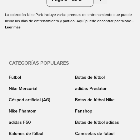
La colección Nike Park incluye varias prendas de entrenamiento que puede
llevar los días de entrenamiento y partido. Aquí puede encontrar pantalones
cortos, blusas, pantalones y más de Nike en muchas combinaciones de
Leer más
colores y tallas. También puede consultar toda nuestra selección de los
últimos productos de Nike para encontrar exactamente lo que busca.
CATEGORÍAS POPULARES
Fútbol
Botas de fútbol
Nike Mercurial
adidas Predator
Césped artificial (AG)
Botas de fútbol Nike
Nike Phantom
Fanshop
adidas F50
Botas de fútbol adidas
Balones de fútbol
Camisetas de fútbol