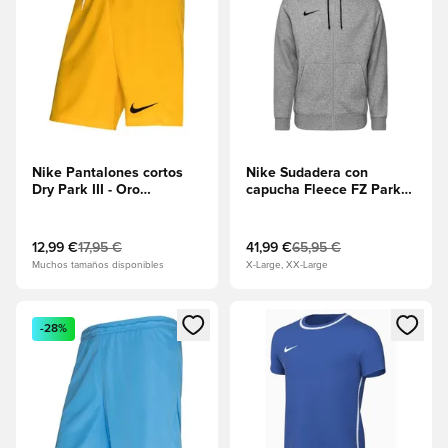
Nike Pantalones cortos
Nike Sudadera con
Dry Park III - Oro
capucha Fleece FZ Park
universitario/Negro
20 - Brezo gris
oscuro/Negro
12,99 €
17,95 €
41,99 €
65,95 €
Muchos tamaños disponibles
X-Large, XX-Large
Abre un modal para iniciar sesión o registrarse como miembr
Abre un modal para iniciar se
-28%