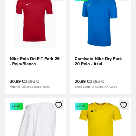
Nike Polo Dri-FIT Park 26
Camiseta Nike Dry Park
- Rojo/Blanco
20 Polo - Azul
30,99 €
37,95 €
20,99 €
37,95 €
Muchos tamaños disponibles
Small, Large, X-Large, XX-Large
Abre un modal para iniciar sesión o registrarse como miembr
Abre un modal para iniciar se
-26%
-33%