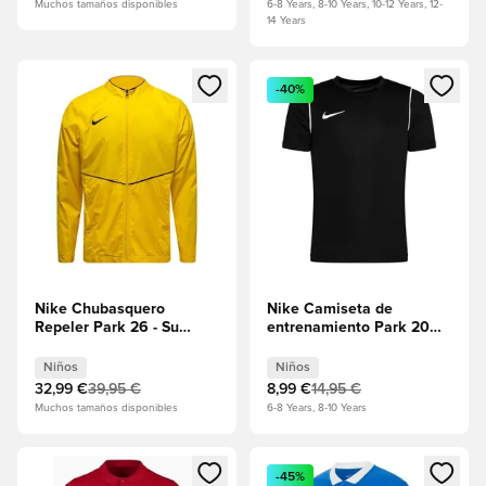
Muchos tamaños disponibles
6-8 Years, 8-10 Years, 10-12 Years, 12-
14 Years
Abre un modal para iniciar sesión o registrarse como miembr
Abre un modal para iniciar se
-40%
Nike Chubasquero
Nike Camiseta de
Repeler Park 26 - Su
entrenamiento Park 20
amarillo/Negro Niños
Dry - Negro/Blanco Niños
Niños
Niños
32,99 €
39,95 €
8,99 €
14,95 €
Muchos tamaños disponibles
6-8 Years, 8-10 Years
Abre un modal para iniciar sesión o registrarse como miembr
Abre un modal para iniciar se
-45%