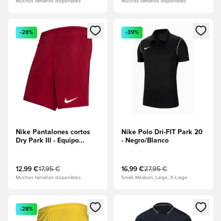
Muchos tamaños disponibles
Muchos tamaños disponibles
Abre un modal para iniciar sesión o registrarse como miembr
Abre un modal para iniciar se
-28%
-39%
Nike Pantalones cortos
Nike Polo Dri-FIT Park 20
Dry Park III - Equipo
- Negro/Blanco
rojo/Blanco
12,99 €
17,95 €
16,99 €
27,95 €
Muchos tamaños disponibles
Small, Medium, Large, X-Large
Abre un modal para iniciar sesión o registrarse como miembr
Abre un modal para iniciar se
-28%