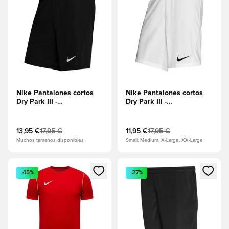
Nike Pantalones cortos
Nike Pantalones cortos
Dry Park III -
Dry Park III -
Negro/Blanco
Blanco/Negro
13,95 €
17,95 €
11,95 €
17,95 €
Muchos tamaños disponibles
Small, Medium, X-Large, XX-Large
Abre un modal para iniciar sesión o registrarse como miembr
Abre un modal para iniciar se
-45%
-27%