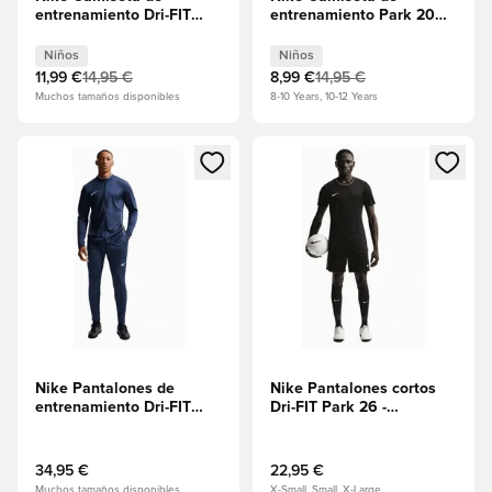
entrenamiento Dri-FIT
entrenamiento Park 20
Park 26 - Blanco/Negro
Dry - Rojo
Niños
universitario/Blanco
Niños
Niños
Niños
11,99 €
14,95 €
8,99 €
14,95 €
Muchos tamaños disponibles
8-10 Years, 10-12 Years
Abre un modal para iniciar sesión o registrarse como miembr
Abre un modal para iniciar se
Nike Pantalones de
Nike Pantalones cortos
entrenamiento Dri-FIT
Dri-FIT Park 26 -
Park 26 - Marina de
Negro/Blanco
Medianoche/Blanco
34,95 €
22,95 €
Muchos tamaños disponibles
X-Small, Small, X-Large