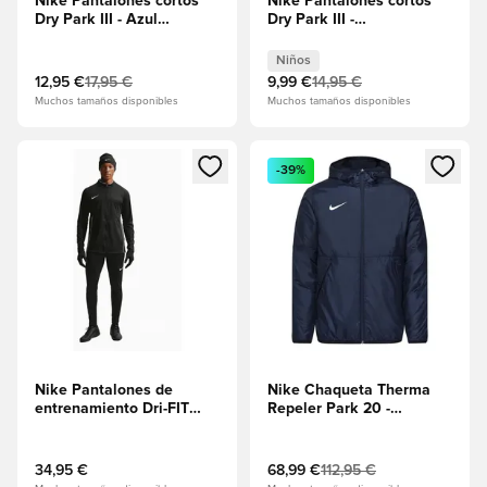
Nike Pantalones cortos
Nike Pantalones cortos
Dry Park III - Azul
Dry Park III -
real/Blanco
Marina/Blanco Niños
Niños
12,95 €
17,95 €
9,99 €
14,95 €
Muchos tamaños disponibles
Muchos tamaños disponibles
Abre un modal para iniciar sesión o registrarse como miembr
Abre un modal para iniciar se
-39%
Nike Pantalones de
Nike Chaqueta Therma
entrenamiento Dri-FIT
Repeler Park 20 -
Park 26 - Negro/Blanco
Obsidiana/Blanco
34,95 €
68,99 €
112,95 €