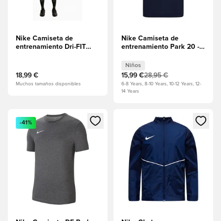
Nike Camiseta de
Nike Camiseta de
entrenamiento Dri-FIT
entrenamiento Park 20 -
Park 26 - Azul real/Blanco
Obsidiana/Blanco Niños
Niños
18,99 €
15,99 €
28,95 €
Muchos tamaños disponibles
6-8 Years, 8-10 Years, 10-12 Years, 12-
14 Years
Abre un modal para iniciar sesión o registrarse como miembr
Abre un modal para iniciar se
-41%