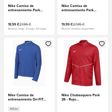
Nike Camisa de
Nike Camisa de
entrenamiento Park
entrenamiento Park
1STLYR Dry - Rojo
1STLYR Dry - Volt/Negro
universitario/Blanco
18,99 €
27,95 €
19,99 €
27,95 €
Medium, Large, X-Large, XX-Large
Muchos tamaños disponibles
Abre un modal para iniciar sesión o registrarse como miembr
Abre un modal para iniciar se
Nike Camisa de
Nike Chubasquero Park
entrenamiento Dri-FIT
26 - Rojo
Park 26 Drill - Azul
universitario/Blanco
real/Blanco Niños
Niños