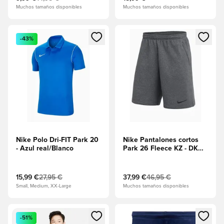
Muchos tamaños disponibles
Muchos tamaños disponibles
Abre un modal para iniciar sesión o registrarse como miembr
Abre un modal para iniciar se
-43%
Nike Polo Dri-FIT Park 20
Nike Pantalones cortos
- Azul real/Blanco
Park 26 Fleece KZ - DK
Grey Heather/Negro
15,99 €
27,95 €
37,99 €
46,95 €
Small, Medium, XX-Large
Muchos tamaños disponibles
Abre un modal para iniciar sesión o registrarse como miembr
Abre un modal para iniciar se
-51%