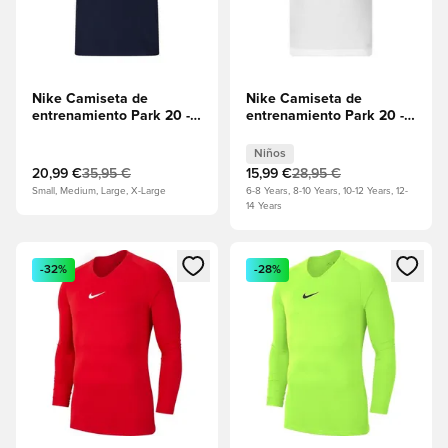
Nike Camiseta de
Nike Camiseta de
entrenamiento Park 20 -
entrenamiento Park 20 -
Obsidiana/Blanco
Blanco/Negro Niños
Niños
20,99 €
35,95 €
15,99 €
28,95 €
Small, Medium, Large, X-Large
6-8 Years, 8-10 Years, 10-12 Years, 12-
14 Years
Abre un modal para iniciar sesión o registrarse como miembr
Abre un modal para iniciar se
-32%
-28%