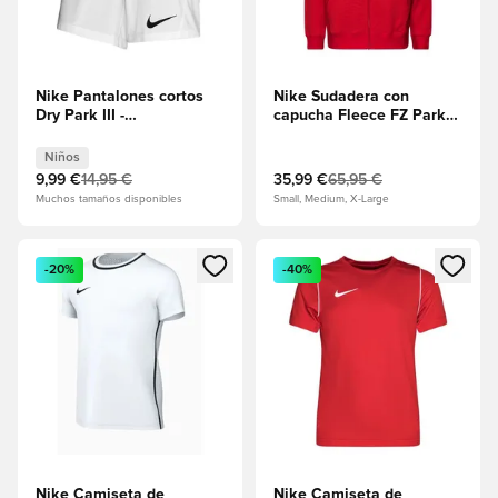
Nike Pantalones cortos
Nike Sudadera con
Dry Park III -
capucha Fleece FZ Park
Blanco/Negro Niños
20 - Rojo
universitario/Blanco
Niños
9,99 €
14,95 €
35,99 €
65,95 €
Muchos tamaños disponibles
Small, Medium, X-Large
Abre un modal para iniciar sesión o registrarse como miembr
Abre un modal para iniciar se
-20%
-40%
Nike Camiseta de
Nike Camiseta de