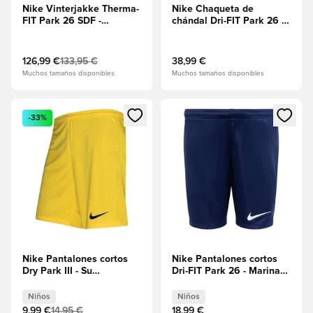
Nike Vinterjakke Therma-
Nike Chaqueta de
FIT Park 26 SDF -
chándal Dri-FIT Park 26 -
Negro/Blanco
Su amarillo/Negro
126,99 €
133,95 €
38,99 €
Muchos tamaños disponibles
Muchos tamaños disponibles
Abre un modal para iniciar sesión o registrarse como miembr
Abre un modal para iniciar se
-33%
Nike Pantalones cortos
Nike Pantalones cortos
Dry Park III - Su
Dri-FIT Park 26 - Marina
amarillo/Negro Niños
de Medianoche/Blanco
Niños
Niños
Niños
9,99 €
14,95 €
18,99 €