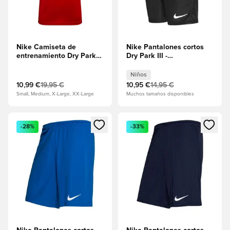
Nike Camiseta de
Nike Pantalones cortos
entrenamiento Dry Park
Dry Park III -
20 - Rojo
Negro/Blanco Niños
universitario/Blanco
Niños
10,99 €
19,95 €
10,95 €
14,95 €
Small, Medium, X-Large, XX-Large
Muchos tamaños disponibles
Abre un modal para iniciar sesión o registrarse como miembr
Abre un modal para iniciar se
-28%
-33%