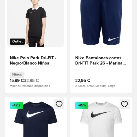
Outlet
Nike Polo Park Dri-FIT -
Nike Pantalones cortos
Negro/Blanco Niños
Dri-FIT Park 26 - Marina
de Medianoche/Blanco
Niños
15,99 €
32,95 €
22,95 €
Muchos tamaños disponibles
X-Small, Small, Medium, Large
Abre un modal para iniciar sesión o registrarse como miembr
Abre un modal para iniciar se
-42%
-45%