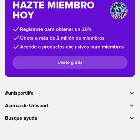
HAZTE MIEMBRO
HOY
Regístrate para obtener un 20%
Únete a más de 2 millón de miembros
Accede a productos exclusivos para miembros
Únete gratis
#unisportlife
Acerca de Unisport
Busque ayuda