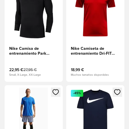
Nike Camisa de
Nike Camiseta de
entrenamiento Park
entrenamiento Dri-FIT
1STLYR Dry -
Park 26 - Rojo
Negro/Blanco
universitario/Blanco
22,95 €
27,95 €
18,99 €
Small, X-Large, XX-Large
Muchos tamaños disponibles
Abre un modal para iniciar sesión o registrarse como miembr
Abre un modal para iniciar se
-45%