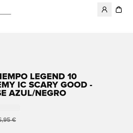
Abre un modal pa
TIEMPO LEGEND 10
MY IC SCARY GOOD -
SE AZUL/NEGRO
6,95 €