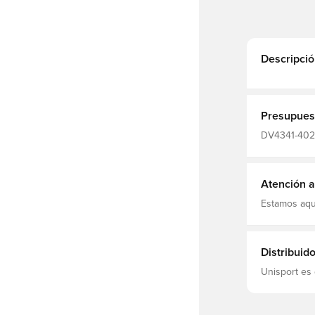
Descripció
Presupues
DV4341-402,
Sintético, S
Bueno, Inter
Atención al
Estamos aqu
Distribuid
Unisport es 