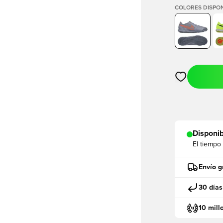
COLORES DISPON
Abre un modal
Disponib
El tiempo
Envío g
30 días
10 mill