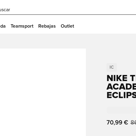
uscar
ida
Teamsport
Rebajas
Outlet
IC
NIKE 
ACADE
ECLIP
70,99 €
8