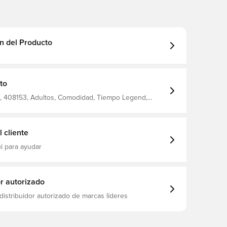
n del Producto
to
 408153, Adultos, Comodidad, Tiempo Legend,
in calcetín, Nike, Mujeres, De hombre, Academy,
ior (IC), Calzado de interior, Nike Scary Good, Azul
 cliente
í para ayudar
or autorizado
distribuidor autorizado de marcas líderes