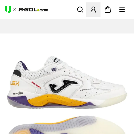
Abre un modal para iniciar 