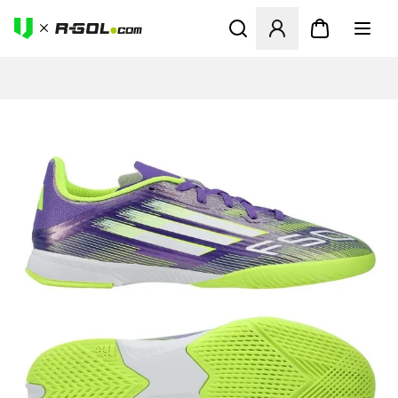
Abre un modal para iniciar 