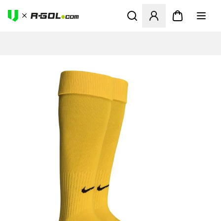
Abre un modal para iniciar 