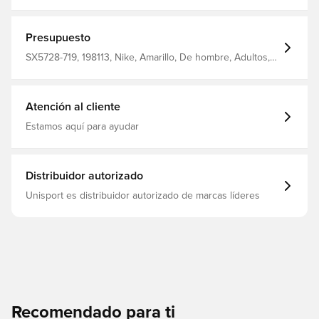
equipado con Nike Dri-FIT, que proporciona ventilación y
tiene un efecto de mejora del rendimiento.
Presupuesto
SX5728-719, 198113, Nike, Amarillo, De hombre, Adultos,
Calcetines de fútbol, 100% Textile
Atención al cliente
Estamos aquí para ayudar
Distribuidor autorizado
Unisport es distribuidor autorizado de marcas líderes
Recomendado para ti