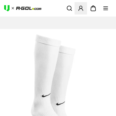
Abre un modal para iniciar 