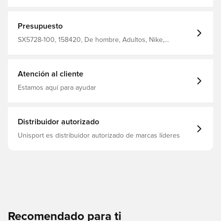
equipado con Nike Dri-FIT, que proporciona ventilación y
tiene un efecto de mejora del rendimiento.
Presupuesto
SX5728-100, 158420, De hombre, Adultos, Nike,
Calcetines de fútbol, Blanco, Negro, 100% Textile
Atención al cliente
Estamos aquí para ayudar
Distribuidor autorizado
Unisport es distribuidor autorizado de marcas líderes
Recomendado para ti