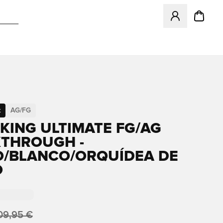
Abre un modal pa
t
AG/FG
KING ULTIMATE FG/AG
THROUGH -
/BLANCO/ORQUÍDEA DE
O
09,95 €