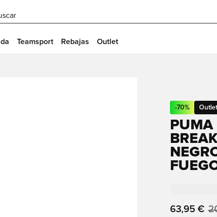
uscar
ida
Teamsport
Rebajas
Outlet
-
70
%
Outle
PUMA 
BREAK
NEGRO
FUEG
63,95 €
2