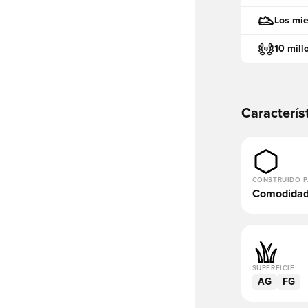
Los mie
10 mill
Caracterís
CONSTRUIDO 
Comodida
SUPERFICIE
AG
FG