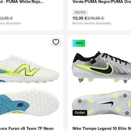
d - PUMA White/Rojo
Verde/PUMA Negro/PUMA Or
ciente/Alerta amarilla
EDICIÓN LIMITADA
AG/FG
32,95 €
112,95 €
249,95 €
ños disponibles
Muchos tamaños disponibles
 miembro
odal para iniciar sesión o registrarse como miembro
Abre un modal para iniciar se
-65%
Outlet
nce Furon v9 Team TF Neon
Nike Tiempo Legend 10 Elite 