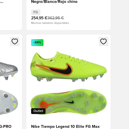
o
Negro/Blanco/Rojo chino
FG
254,95 €
362,95 €
Muchos tamaños disponibles
sión o registrarse como miembro
Abre un modal para iniciar sesión o registrarse 
-49%
Outlet
SG-PRO
Nike Tiempo Legend 10 Elite FG Max