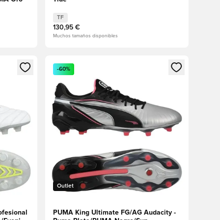
TF
130,95 €
Muchos tamaños disponibles
sión o registrarse como miembro
Abre un modal para iniciar sesión o registrarse 
-60%
Outlet
ofesional
PUMA King Ultimate FG/AG Audacity -