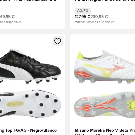
AG/FG
149,95 €
127,95 €
230,95 €
ños disponibles
Muchos tamaños disponibles
 miembro
odal para iniciar sesión o registrarse como miembro
Abre un modal para iniciar se
g Top FG/AG - Negro/Blanco
Mizuno Morelia Neo V Beta Pr