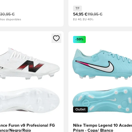
brant Blue
TF
30,95 €
54,95 €
119,95 €
ños disponibles
EU 40, EU 40½
 miembro
odal para iniciar sesión o registrarse como miembro
Abre un modal para iniciar se
-59%
Outlet
nce Furon v9 Profesional FG
Nike Tiempo Legend 10 Acad
lanco/Negro/Rojo
Prism - Copa/ Blanco