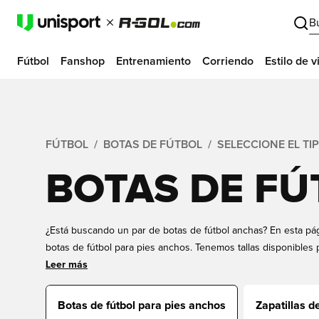
B
Fútbol
Fanshop
Entrenamiento
Corriendo
Estilo de v
FÚTBOL
BOTAS DE FÚTBOL
SELECCIONE EL TI
BOTAS DE FÚ
¿Está buscando un par de botas de fútbol anchas? En esta pá
botas de fútbol para pies anchos. Tenemos tallas disponibles 
ofrece botas de fútbol de corte ancho de las marcas más imp
Leer más
Mizuno.
Botas de fútbol para pies anchos
Zapatillas de