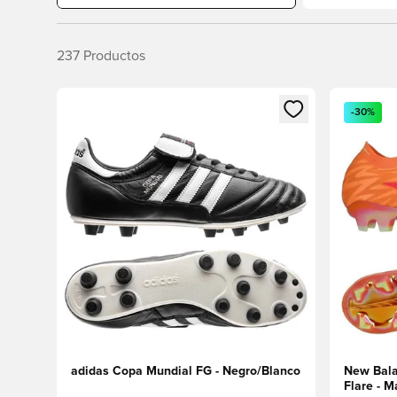
237
Productos
Abre un modal para iniciar sesión o registrarse como
Abre un m
-30%
adidas Copa Mundial FG - Negro/Blanco
New Bala
Flare - M