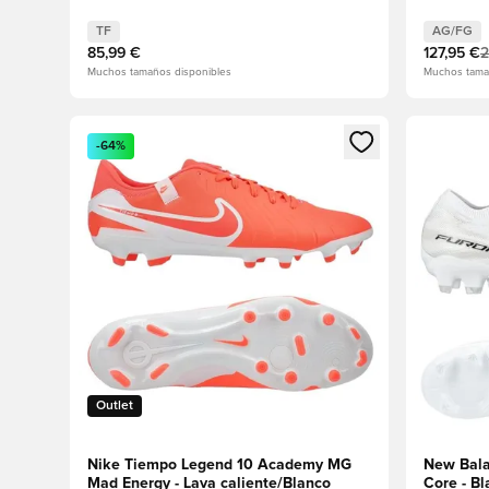
Jewel/Vi
TF
AG/FG
85,99 €
127,95 €
2
Muchos tamaños disponibles
Muchos tama
Abre un modal para iniciar sesión o registrarse como
Abre un m
-64%
Outlet
Nike Tiempo Legend 10 Academy MG
New Bala
Mad Energy - Lava caliente/Blanco
Core - B