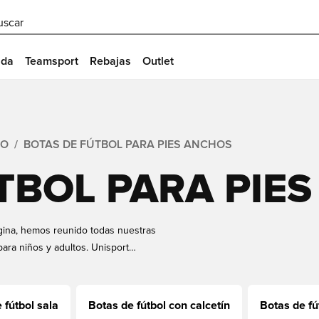
uscar
ida
Teamsport
Rebajas
Outlet
PO
BOTAS DE FÚTBOL PARA PIES ANCHOS
TBOL PARA PIE
gina, hemos reunido todas nuestras
para niños y adultos. Unisport
ortantes, como Nike, PUMA y
 fútbol sala
Botas de fútbol con calcetín
Botas de fú