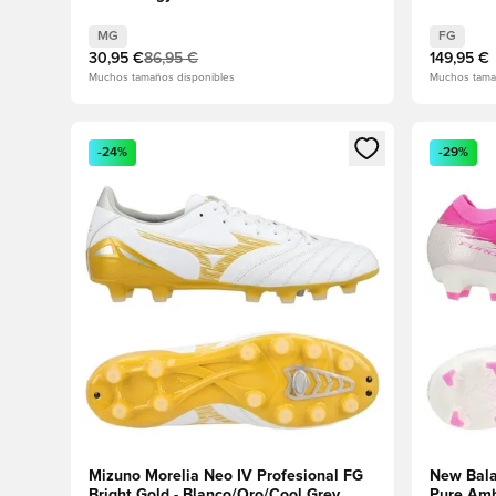
MG
FG
30,95 €
86,95 €
149,95 €
Muchos tamaños disponibles
Muchos tama
Abre un modal para iniciar sesión o registrarse como
Abre un m
-24%
-29%
Mizuno Morelia Neo IV Profesional FG
New Bala
Bright Gold - Blanco/Oro/Cool Grey
Pure Amb