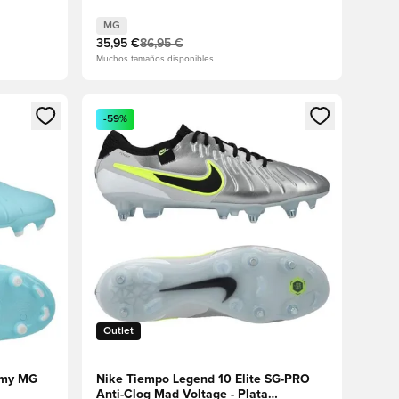
MG
35,95 €
86,95 €
Muchos tamaños disponibles
sión o registrarse como miembro
Abre un modal para iniciar sesión o registrarse 
-59%
Outlet
emy MG
Nike Tiempo Legend 10 Elite SG-PRO
Anti-Clog Mad Voltage - Plata