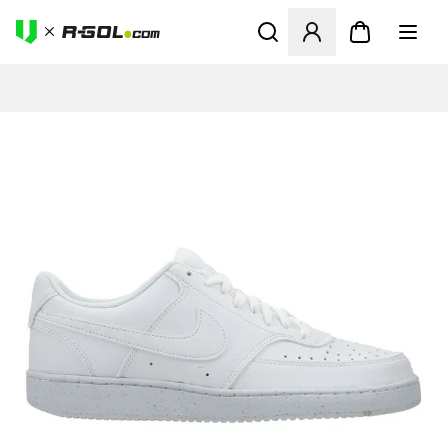
Abre un modal para iniciar 