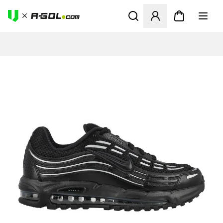
Abre un modal para iniciar 