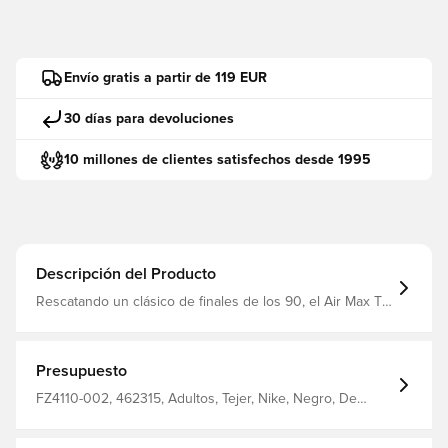
Envío gratis a partir de 119 EUR
30 días para devoluciones
10 millones de clientes satisfechos desde 1995
Descripción del Producto
Rescatando un clásico de finales de los 90, el Air Max TL
2.5 recupera la icónica estética ondulada de Air Max. Los
materiales textiles transpirables se combinan con piel
sintética lisa para un acabado impecable, mientras que la
amortiguación Max Air completa proporciona una pisada
Presupuesto
elástica en cada paso. La parte superior combina
materiales textiles y piel sintética para ofrecer mayor
FZ4110-002, 462315, Adultos, Tejer, Nike, Negro, De
transpirabilidad y resistencia. Acolchada y cómoda, la
hombre, Zapatillas, Nike Air Max TL 2.5
amortiguación Max Air ofrece la cantidad justa de
sujeción. La suela exterior de goma proporciona una