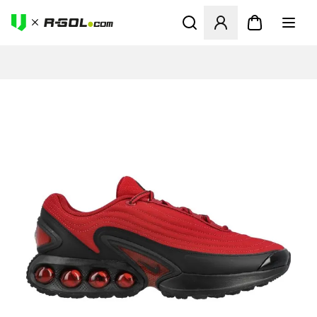
Abre un modal para iniciar 