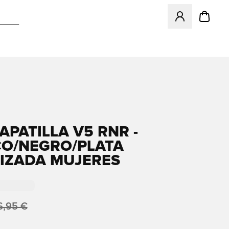
Abre un modal pa
APATILLA V5 RNR -
O/NEGRO/PLATA
IZADA MUJERES
6,95 €