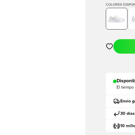
COLORES DISPON
Abre un modal
Disponib
El tiempo
Envío g
30 días
10 mill