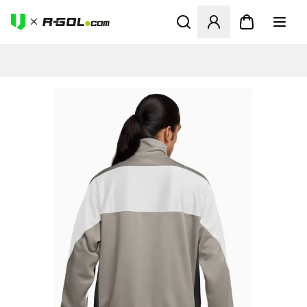
Abre un modal para iniciar 