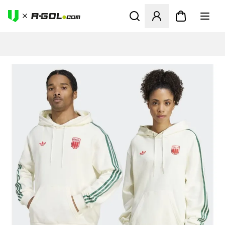
Abre un modal para iniciar 