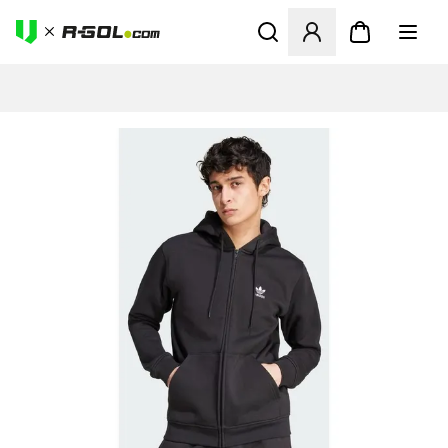
Abre un modal para iniciar 