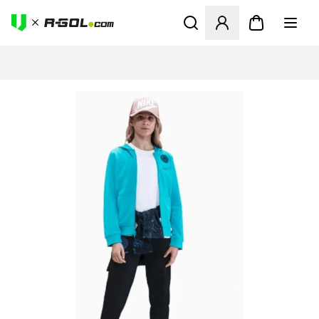
Abre un modal para iniciar 