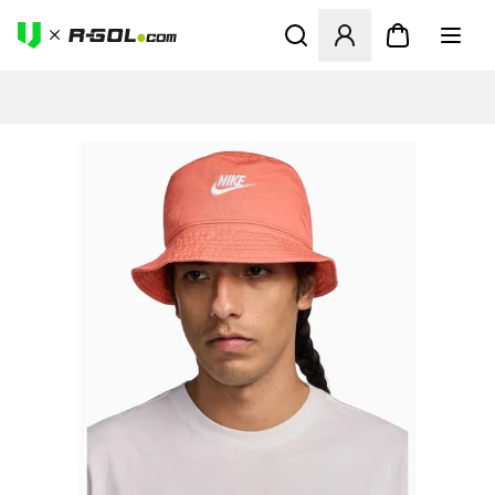
Abre un modal para iniciar 