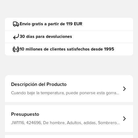
Envío gratis a partir de 119 EUR
30 días para devoluciones
10 millones de clientes satisfechos desde 1995
Descripción del Producto
Cuando baje la temperatura, puede ponerse esta gorra
adidas. Está hecho de acrílico suave y acanalado para
mantenerlo caliente, ya sea que esté haciendo recados
por la ciudad o saliendo a dar un largo paseo. La funda
plegable y el pequeño logotipo del trébol le dan un
Presupuesto
aspecto clásico que combina con todo. Talla única: se
adapta a la mayoría Trébol en la parte delantera ! 100
JW1116, 424696, De hombre, Adultos, adidas, Sombreros,
acrílicos
Grey