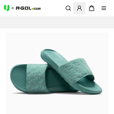
Abre un modal para iniciar 