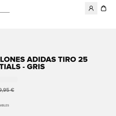
Abre un modal pa
LONES ADIDAS TIRO 25
IALS - GRIS
9,95 €
IBLES