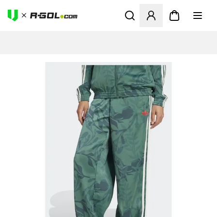
Abre un modal para iniciar 