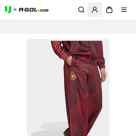
Abre un modal para iniciar 